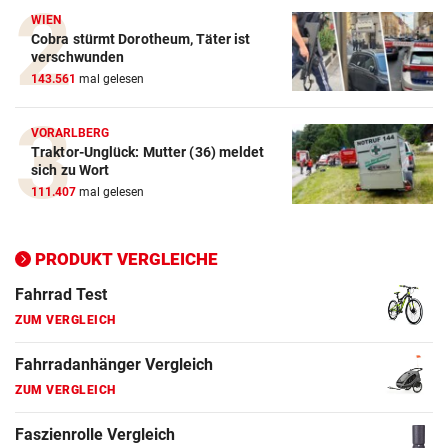
Crosstrainer Vergleich
WIEN
Cobra stürmt Dorotheum, Täter ist
ZUM VERGLEICH
verschwunden
143.561
mal gelesen
E-Bike Vergleich
ZUM VERGLEICH
VORARLBERG
Traktor-Unglück: Mutter (36) meldet
Elektro-Scooter Vergleich
sich zu Wort
ZUM VERGLEICH
111.407
mal gelesen
Ergometer Vergleich
ZUM VERGLEICH
PRODUKT VERGLEICHE
Fahrrad Test
ZUM VERGLEICH
Fahrradanhänger Vergleich
ZUM VERGLEICH
Faszienrolle Vergleich