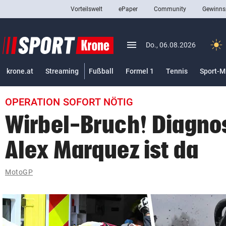
Vorteilswelt
ePaper
Community
Gewinns
close
Schließen
menu
Menü aufklappen
Do., 06.08.2026
Abonnieren
krone.at
Streaming
Fußball
Formel 1
Tennis
Sport-M
account_circle
arrow_right
Anmelden
OPERATION SOFORT NÖTIG
pin_drop
arrow_right
Bundesland auswäh
Wien
Wirbel-Bruch! Diagnos
bookmark
Merkliste
Alex Marquez ist da
Suchbegriff
MotoGP
search
eingeben