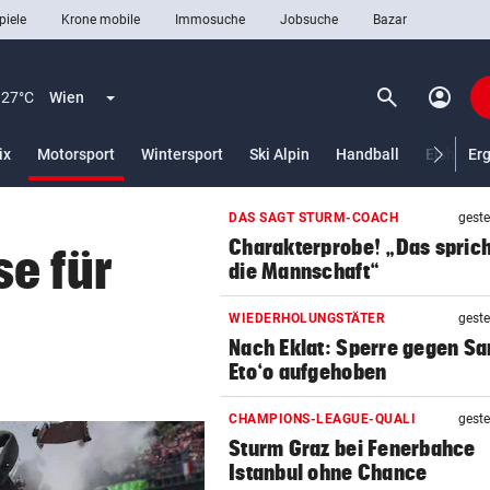
piele
Krone mobile
Immosuche
Jobsuche
Bazar
search
account_circle
Menü aufklappen
Suchen
27°C
Wien
(ausgewählt)
ix
Motorsport
Wintersport
Ski Alpin
Handball
Eishocke
Er
DAS SAGT STURM-COACH
geste
len
Charakterprobe! „Das sprich
e für
die Mannschaft“
WIEDERHOLUNGSTÄTER
geste
Nach Eklat: Sperre gegen S
Eto‘o aufgehoben
CHAMPIONS-LEAGUE-QUALI
geste
Sturm Graz bei Fenerbahce
Istanbul ohne Chance