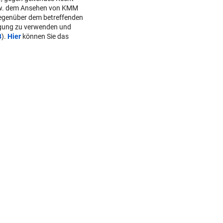
w. dem Ansehen von KMM
gegenüber dem betreffenden
lgung zu verwenden und
B
).
Hier
können Sie das