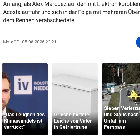
Anfang, als Alex Marquez auf den mit Elektronikprob
Acosta auffuhr und sich in der Folge mit mehreren Üb
dem Rennen verabschiedete.
MotoGP
05.08.2026 22:21
Sieben Verletzt
„Das Leugnen des
Grieche hortete
und Staus nach
Klimawandels ist
Leiche von Vater
Unfall am
verrückt“
in Gefriertruhe
Fernpass