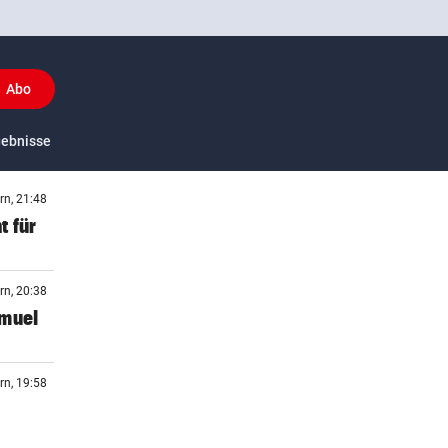
Abo
y
gebnisse
US-Sport
rn, 21:48
t für
rn, 20:38
amuel
rn, 19:58