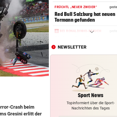
FRÜCHTL „NEUER ZWEIER“
geste
Red Bull Salzburg hat neuen
Tormann gefunden
BEI RONALDINHO-BESUCH
geste
Nächster Brasilien-Star ko
den Wörthersee
NEWSLETTER
DANK MEGA-ABLÖSE
geste
Ex-Salzburg-Coach überni
Premier-League-Klub
CHAMPIONS-LEAGUE-QUALI
geste
Darum spielte Sturm Graz o
Brustsponsor
Sport News
Topinformiert über die Sport-
CHAMPIONS-LEAGUE-QUALI
geste
rror-Crash beim
Nachrichten des Tages
Tor-Spektakel! St. Pölten be
s Gresini erlitt der
Young Boys Bern