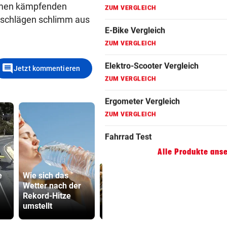
lemen kämpfenden
Fahrradanhänger Vergleich
erschlägen schlimm aus
ZUM VERGLEICH
Faszienrolle Vergleich
ZUM VERGLEICH
comment
Jetzt kommentieren
Hoverboard Vergleich
ZUM VERGLEICH
Kinderfahrrad Vergleich
ZUM VERGLEICH
Alle Produkte ans
e
Wie sich das
Bauernregel:
500 Helfer
Wetter nach der
Warum starker
kämpfen be
Rekord-Hitze
Regen jetzt fatal
Gluthitze g
umstellt
wäre
Inferno