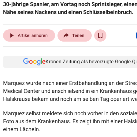
30-jährige Spanier, am Vortag noch Sprintsieger, eine
Nähe seines Nackens und einen Schlüsselbeinbruch.
play_arrow
Artikel anhören
Teilen
Kronen Zeitung als bevorzugte Google-Q
Marquez wurde nach einer Erstbehandlung an der Strec
Medical Center und anschließend in ein Krankenhaus ge
Halskrause bekam und noch am selben Tag operiert w
Marquez selbst meldete sich noch vorher in den sozia
Foto aus dem Krankenhaus. Es zeigt ihn mit einer Hals
einem Lächeln.