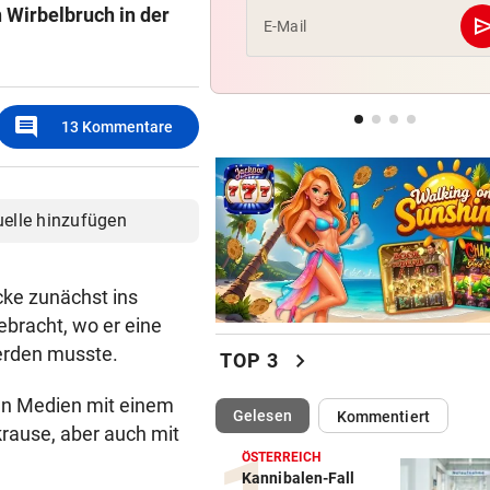
n Wirbelbruch in der
se
E-Mail
ERNÜCHTERNDE BILANZ
geste
„Insgesamt bin ich damit so 
nicht zufrieden!“
comment
13
Kommentare
COOLER SAISONSTART
geste
Warum 99ers-Trainer bei La
Strada auftreten wollte
uelle hinzufügen
ke zunächst ins
bracht, wo er eine
erden musste.
chevron_right
TOP 3
len Medien mit einem
(ausgewählt)
Gelesen
Kommentiert
krause, aber auch mit
ÖSTERREICH
Kannibalen-Fall