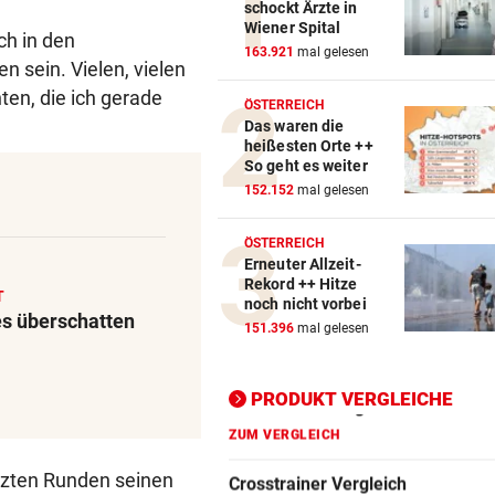
schockt Ärzte in
Wiener Spital
ch in den
Action-Cam Vergleich
163.921
mal gelesen
n sein. Vielen, vielen
ZUM VERGLEICH
ten, die ich gerade
ÖSTERREICH
Das waren die
Crosstrainer Vergleich
heißesten Orte ++
ZUM VERGLEICH
So geht es weiter
152.152
mal gelesen
E-Bike Vergleich
ZUM VERGLEICH
ÖSTERREICH
Erneuter Allzeit-
Elektro-Scooter Vergleich
Rekord ++ Hitze
T
noch nicht vorbei
ZUM VERGLEICH
s überschatten
151.396
mal gelesen
Ergometer Vergleich
ZUM VERGLEICH
PRODUKT VERGLEICHE
Fahrrad Test
ZUM VERGLEICH
tzten Runden seinen