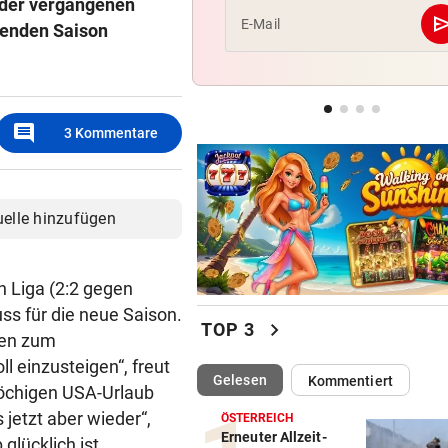
r der vergangenen
se
E-Mail
mmenden Saison
SONNTAG NOCH IM KASTEN
geste
Klubs aus Holland und Italie
locken WAC-Goalie
comment
BEI BARESI-ABSCHIED
geste
3
Kommentare
Brasilien-Legende schockt 
mit Mallet-Finger
uelle hinzufügen
n Liga (2:2 gegen
uss für die neue Saison.
chevron_right
TOP 3
tten zum
oll einzusteigen“, freut
(ausgewählt)
Gelesen
Kommentiert
wöchigen USA-Urlaub
 jetzt aber wieder“,
ÖSTERREICH
Erneuter Allzeit-
glücklich ist.