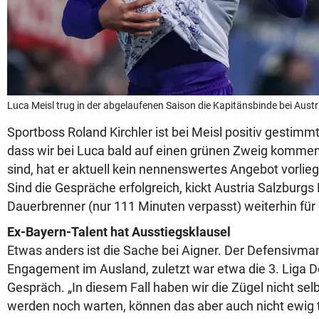
Luca Meisl trug in der abgelaufenen Saison die Kapitänsbinde bei Austr
Sportboss Roland Kirchler ist bei Meisl positiv gestimmt
dass wir bei Luca bald auf einen grünen Zweig kommen.
sind, hat er aktuell kein nennenswertes Angebot vorliege
Sind die Gespräche erfolgreich, kickt Austria Salzburgs
Dauerbrenner (nur 111 Minuten verpasst) weiterhin für 
Ex-Bayern-Talent hat Ausstiegsklausel
Etwas anders ist die Sache bei Aigner. Der Defensivman
Engagement im Ausland, zuletzt war etwa die 3. Liga 
Gespräch. „In diesem Fall haben wir die Zügel nicht selb
werden noch warten, können das aber auch nicht ewig tun