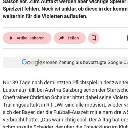
Saison vor. Zum Auftakt werden aber wichtige Spiele
Spielzeit fehlen. Noch ist unklar, ob diese in der ko
weiterhin für die Violetten auflaufen.
play_arrow
Artikel anhören
Teilen
Kronen Zeitung als bevorzugte Google-Q
Nur 39 Tage nach dem letzten Pflichtspiel in der zweite
Lustenau) fällt bei Austria Salzburg schon der Startsch
Cheftrainer Christian Schaider bittet dabei seine Viole
Trainingsauftakt in Rif. „Wir sind alle motiviert, wieder v
sich der Bayer, der die Fußball-Auszeit mit einem drei
verbracht hatte. „Das war richtig cool. Der Alltag hat uns
schmunzelte Schaider, der über die Entwicklung im Klub 