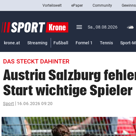
Vorteilswelt
ePaper
Community
Gewinns
close
Schließen
menu
Menü aufklappen
Sa., 08.08.2026
Abonnieren
krone.at
Streaming
Fußball
Formel 1
Tennis
Sport-M
account_circle
arrow_right
Anmelden
DAS STECKT DAHINTER
pin_drop
arrow_right
Bundesland auswäh
Wien
Austria Salzburg fehl
bookmark
Merkliste
Start wichtige Spieler
Suchbegriff
Sport
16.06.2026 09:20
search
eingeben