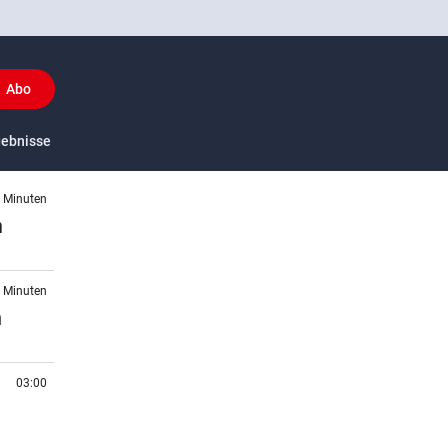
Abo
y
gebnisse
US-Sport
4 Minuten
n
4 Minuten
h
03:00