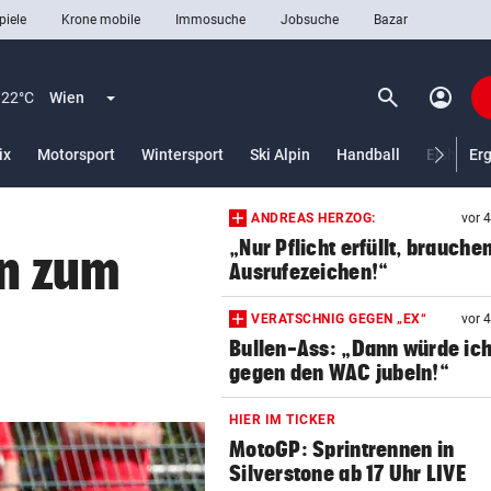
piele
Krone mobile
Immosuche
Jobsuche
Bazar
search
account_circle
Menü aufklappen
Suchen
22°C
Wien
ix
Motorsport
Wintersport
Ski Alpin
Handball
Eishocke
Er
ANDREAS HERZOG:
vor 
len
„Nur Pflicht erfüllt, brauche
en zum
Ausrufezeichen!“
VERATSCHNIG GEGEN „EX“
vor 
Bullen-Ass: „Dann würde ic
gegen den WAC jubeln!“
HIER IM TICKER
MotoGP: Sprintrennen in
Silverstone ab 17 Uhr LIVE