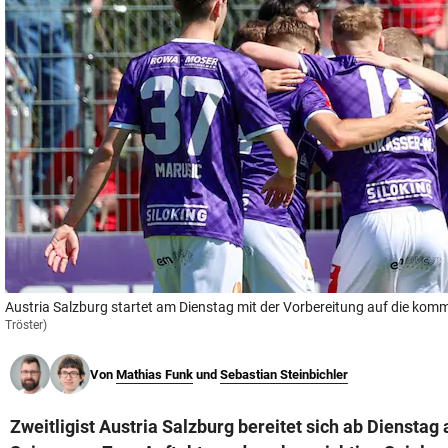
© Krone Multimedia GmbH & Co KG 2026
Muthgasse 2, 1190 Wien
Austria Salzburg startet am Dienstag mit der Vorbereitung auf die kom
Tröster)
Von
Mathias Funk
und
Sebastian Steinbichler
Zweitligist Austria Salzburg bereitet sich ab Diensta