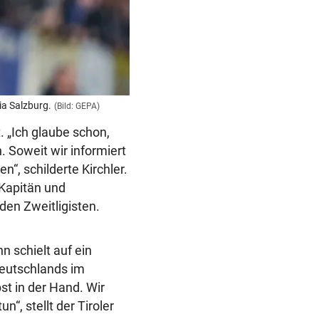
ia Salzburg.
(Bild: GEPA)
. „Ich glaube schon,
 Soweit wir informiert
n“, schilderte Kirchler.
 Kapitän und
den Zweitligisten.
n schielt auf ein
Deutschlands im
st in der Hand. Wir
“, stellt der Tiroler