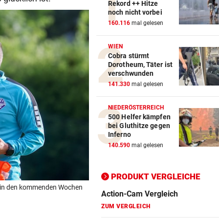
Rekord ++ Hitze
noch nicht vorbei
160.116
mal gelesen
WIEN
Cobra stürmt
Dorotheum, Täter ist
verschwunden
Action-Cam Vergleich
141.330
mal gelesen
ZUM VERGLEICH
NIEDERÖSTERREICH
500 Helfer kämpfen
Crosstrainer Vergleich
bei Gluthitze gegen
ZUM VERGLEICH
Inferno
140.590
mal gelesen
E-Bike Vergleich
ZUM VERGLEICH
PRODUKT VERGLEICHE
Elektro-Scooter Vergleich
ch in den kommenden Wochen
ZUM VERGLEICH