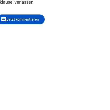
klausel verlassen.
comment
Jetzt kommentieren