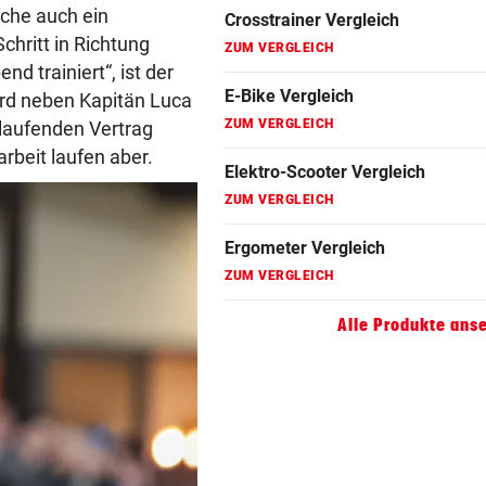
Ergometer Vergleich
oche auch ein
ZUM VERGLEICH
chritt in Richtung
d trainiert“, ist der
Fahrrad Test
ird neben Kapitän Luca
ZUM VERGLEICH
 laufenden Vertrag
beit laufen aber.
Fahrradanhänger Vergleich
ZUM VERGLEICH
Faszienrolle Vergleich
ZUM VERGLEICH
Hoverboard Vergleich
Alle Produkte ans
ZUM VERGLEICH
Kinderfahrrad Vergleich
ZUM VERGLEICH