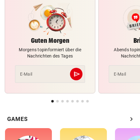
Guten Morgen
Br
Morgens topinformiert über die
Abends topin
Nachrichten des Tages
Nachrich
send
E-Mail
E-Mail
Abschicken
chevron_right
GAMES