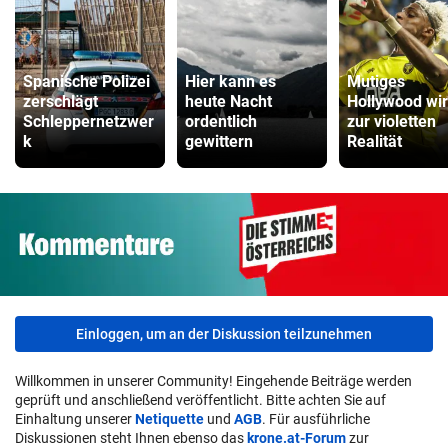
Spanische Polizei
Hier kann es
Mutiges
zerschlägt
heute Nacht
Hollywood wi
Schleppernetzwer
ordentlich
zur violetten
k
gewittern
Realität
Einloggen, um an der Diskussion teilzunehmen
Willkommen in unserer Community! Eingehende Beiträge werden
geprüft und anschließend veröffentlicht. Bitte achten Sie auf
Einhaltung unserer
Netiquette
und
AGB
. Für ausführliche
Diskussionen steht Ihnen ebenso das
krone.at-Forum
zur