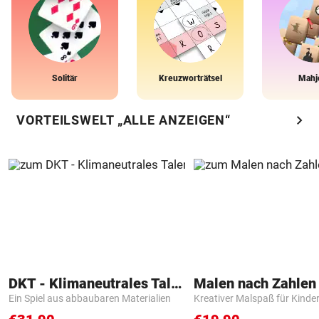
Solitär
Kreuzworträtsel
Mahj
chevron_right
VORTEILSWELT „ALLE ANZEIGEN“
DKT - Klimaneutrales Talent
Ein Spiel aus abbaubaren Materialien
Kreativer Malspaß für Kinde