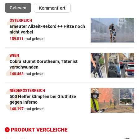
(ausgewählt)
Gelesen
Kommentiert
ÖSTERREICH
Erneuter Allzeit-Rekord ++ Hitze noch
Action-Cam Vergleich
nicht vorbei
159.511
mal gelesen
ZUM VERGLEICH
Crosstrainer Vergleich
WIEN
Cobra stürmt Dorotheum, Täter ist
ZUM VERGLEICH
verschwunden
140.463
mal gelesen
E-Bike Vergleich
ZUM VERGLEICH
NIEDERÖSTERREICH
500 Helfer kämpfen bei Gluthitze
Elektro-Scooter Vergleich
gegen Inferno
ZUM VERGLEICH
140.197
mal gelesen
Ergometer Vergleich
ZUM VERGLEICH
PRODUKT VERGLEICHE