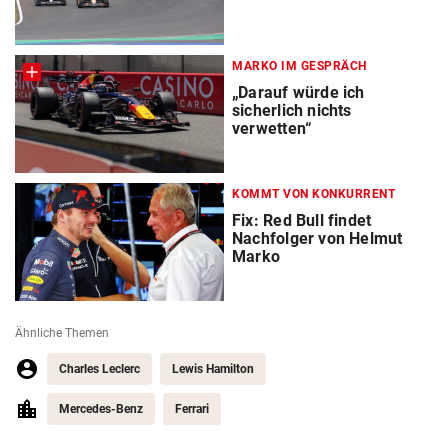
MARKO IM GESPRÄCH
„Darauf würde ich
sicherlich nichts
verwetten“
KOMMT VON KONKURRENT
Fix: Red Bull findet
Nachfolger von Helmut
Marko
Ähnliche Themen
Charles Leclerc
Lewis Hamilton
Mercedes-Benz
Ferrari