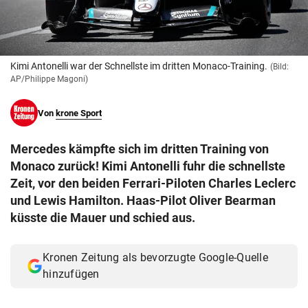
© Krone Multimedia GmbH & Co KG 2026
Muthgasse 2, 1190 Wien
Kimi Antonelli war der Schnellste im dritten Monaco-Training.
(Bild:
AP/Philippe Magoni)
Von
krone Sport
Mercedes kämpfte sich im dritten Training von
Monaco zurück! Kimi Antonelli fuhr die schnellste
Zeit, vor den beiden Ferrari-Piloten Charles Leclerc
und Lewis Hamilton. Haas-Pilot Oliver Bearman
küsste die Mauer und schied aus.
Kronen Zeitung als bevorzugte Google-Quelle
hinzufügen