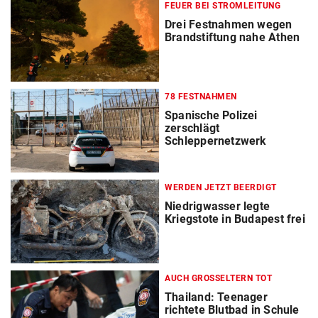
FEUER BEI STROMLEITUNG
Drei Festnahmen wegen
Brandstiftung nahe Athen
78 FESTNAHMEN
Spanische Polizei
zerschlägt
Schleppernetzwerk
WERDEN JETZT BEERDIGT
Niedrigwasser legte
Kriegstote in Budapest frei
AUCH GROSSELTERN TOT
Thailand: Teenager
richtete Blutbad in Schule