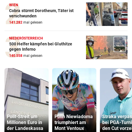
WIEN
Cobra stürmt Dorotheum, Täter ist
verschwunden
141.282
mal gelesen
NIEDERÖSTERREICH
500 Helfer kämpfen bei Gluthitze
gegen Inferno
140.558
mal gelesen
Polit-Streit um
Polin Niewiadoma
Straka verpas
Millionen Euro in
triumphiert am
bei PGA-Turni
der Landeskassa
Mont Ventoux
den Cut vorzei