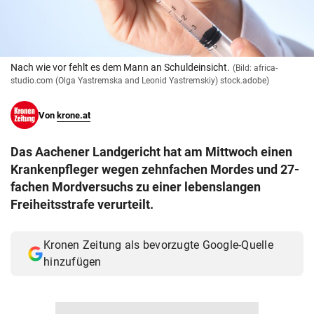
© Krone Multimedia GmbH & Co KG 2026
Muthgasse 2, 1190 Wien
Nach wie vor fehlt es dem Mann an Schuldeinsicht.
(Bild: africa-
studio.com (Olga Yastremska and Leonid Yastremskiy) stock.adobe)
Von
krone.at
Das Aachener Landgericht hat am Mittwoch einen
Krankenpfleger wegen zehnfachen Mordes und 27-
fachen Mordversuchs zu einer lebenslangen
Freiheitsstrafe verurteilt.
Kronen Zeitung als bevorzugte Google-Quelle
hinzufügen