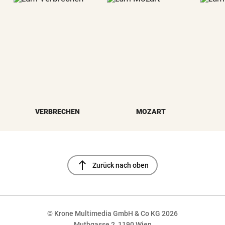
VERBRECHEN
MOZART
north
Zurück nach oben
© Krone Multimedia GmbH & Co KG 2026
Muthgasse 2, 1190 Wien