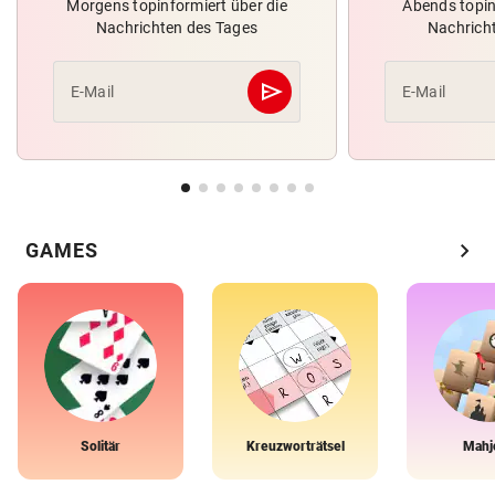
Morgens topinformiert über die
Abends topin
Nachrichten des Tages
Nachrich
send
E-Mail
E-Mail
Abschicken
chevron_right
GAMES
Solitär
Kreuzworträtsel
Mahj