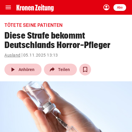
menu
account_circle
Navigation
Anmelden
Abo
close
Schließen
ein-/ausklappen
TÖTETE SEINE PATIENTEN
Abonnieren
Diese Strafe bekommt
Deutschlands Horror-Pfleger
account_circle
arrow_right
Anmelden
Ausland
05.11.2025 13:13
pin_drop
arrow_right
Bundesland auswäh
Wien
play_arrow
Anhören
Teilen
bookmark
Merkliste
Suchbegriff
search
eingeben