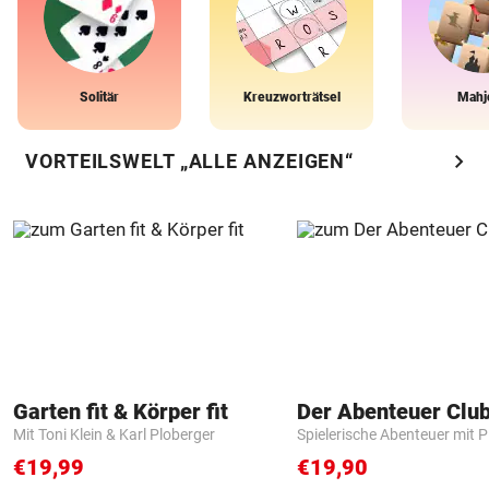
Solitär
Kreuzworträtsel
Mahj
chevron_right
VORTEILSWELT „ALLE ANZEIGEN“
Garten fit & Körper fit
Der Abenteuer Clu
Mit Toni Klein & Karl Ploberger
Spielerische Abenteuer mit P
€19,99
€19,90