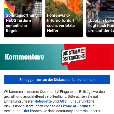
Sonntagsöffnung:
Föhrenwald-
NEOS fordern
Inferno fordert
„Captain Colin
einheitliche
sechs verletzte
liegt nach Ra
Regeln
Helfer
drei auf der 
Einloggen, um an der Diskussion teilzunehmen
Willkommen in unserer Community! Eingehende Beiträge werden
geprüft und anschließend veröffentlicht. Bitte achten Sie auf
Einhaltung unserer
Netiquette
und
AGB
. Für ausführliche
Diskussionen steht Ihnen ebenso das
krone.at-Forum
zur
Verfügung.
Hier
können Sie das Community-Team via unserer