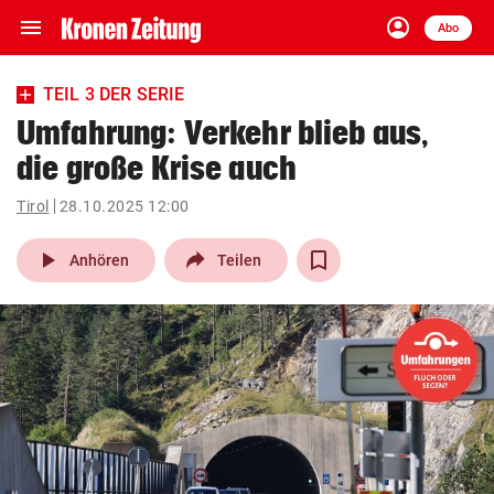
menu
account_circle
Navigation
Anmelden
Abo
close
Schließen
ein-/ausklappen
TEIL 3 DER SERIE
Abonnieren
Umfahrung: Verkehr blieb aus,
die große Krise auch
account_circle
arrow_right
Anmelden
Tirol
28.10.2025 12:00
pin_drop
arrow_right
Bundesland auswäh
Wien
play_arrow
Anhören
Teilen
bookmark
Merkliste
Suchbegriff
search
eingeben