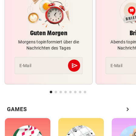
Guten Morgen
Br
Morgens topinformiert über die
Abends topin
Nachrichten des Tages
Nachrich
send
E-Mail
E-Mail
Abschicken
chevron_right
GAMES