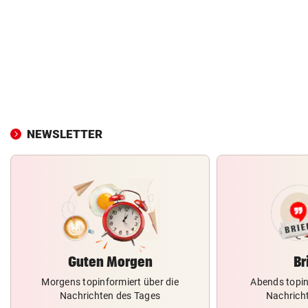
NEWSLETTER
Guten Morgen
Br
Morgens topinformiert über die
Abends topin
Nachrichten des Tages
Nachrich