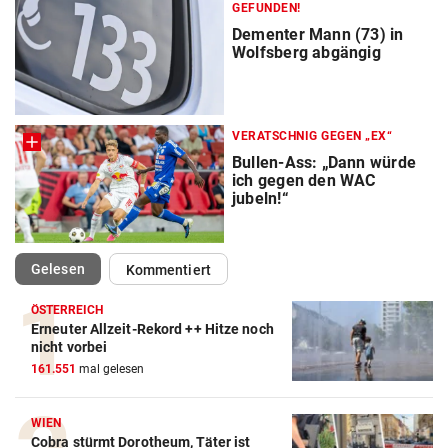
GEFUNDEN!
Dementer Mann (73) in
Wolfsberg abgängig
VERATSCHNIG GEGEN „EX“
Bullen-Ass: „Dann würde
ich gegen den WAC
jubeln!“
(ausgewählt)
Gelesen
Kommentiert
ÖSTERREICH
Erneuter Allzeit-Rekord ++ Hitze noch
nicht vorbei
161.551
mal gelesen
WIEN
Cobra stürmt Dorotheum, Täter ist