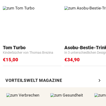
Tom Turbo
Asobu-Bestie-Trin
Kinderbücher von Thomas Brezina
In 3 unterschiedlichen Desig
€15,00
€34,90
chevron_right
VORTEILSWELT MAGAZINE