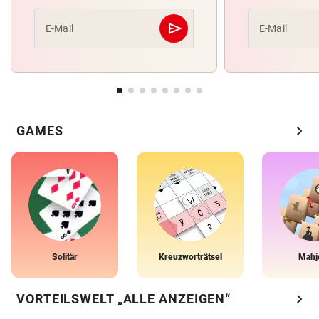
send
E-Mail
E-Mail
Abschicken
chevron_right
GAMES
Solitär
Kreuzworträtsel
Mahj
chevron_right
VORTEILSWELT „ALLE ANZEIGEN“