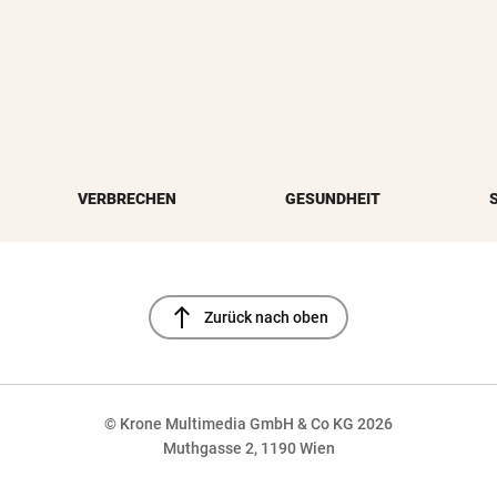
VERBRECHEN
GESUNDHEIT
north
Zurück nach oben
© Krone Multimedia GmbH & Co KG 2026
Muthgasse 2, 1190 Wien