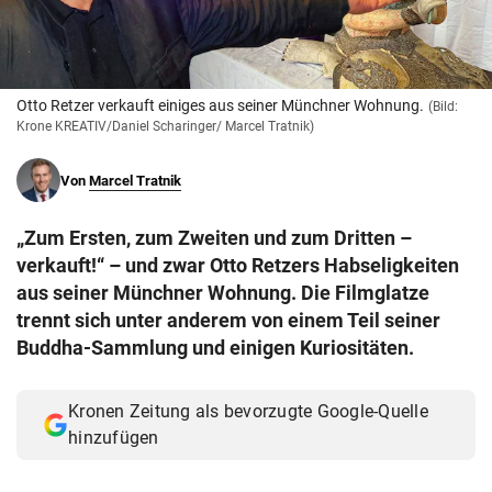
© Krone Multimedia GmbH & Co KG 2026
Muthgasse 2, 1190 Wien
Otto Retzer verkauft einiges aus seiner Münchner Wohnung.
(Bild:
Krone KREATIV/Daniel Scharinger/ Marcel Tratnik)
Von
Marcel Tratnik
„Zum Ersten, zum Zweiten und zum Dritten –
verkauft!“ – und zwar Otto Retzers Habseligkeiten
aus seiner Münchner Wohnung. Die Filmglatze
trennt sich unter anderem von einem Teil seiner
Buddha-Sammlung und einigen Kuriositäten.
Kronen Zeitung als bevorzugte Google-Quelle
hinzufügen