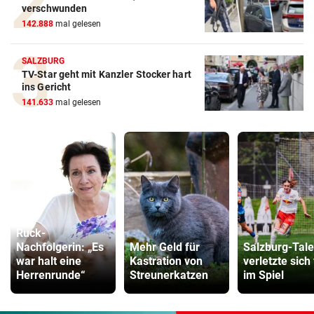
verschwunden
142.888
mal gelesen
SALZBURG
TV-Star geht mit Kanzler Stocker hart
ins Gericht
141.633
mal gelesen
Ruck-
Nachfolgerin: „Es
Mehr Geld für
Salzburg-Tale
war halt eine
Kastration von
verletzte sich
Herrenrunde“
Streunerkatzen
im Spiel