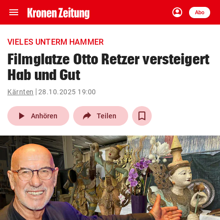
menu
account_circle
Navigation
Anmelden
Abo
close
Schließen
ein-/ausklappen
VIELES UNTERM HAMMER
Abonnieren
Filmglatze Otto Retzer versteigert
Hab und Gut
account_circle
arrow_right
Anmelden
Kärnten
28.10.2025 19:00
pin_drop
arrow_right
Bundesland auswäh
Wien
play_arrow
Anhören
Teilen
bookmark
Merkliste
Suchbegriff
search
eingeben