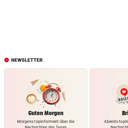
NEWSLETTER
Guten Morgen
Br
Morgens topinformiert über die
Abends topin
Nachrichten des Tages
Nachrich