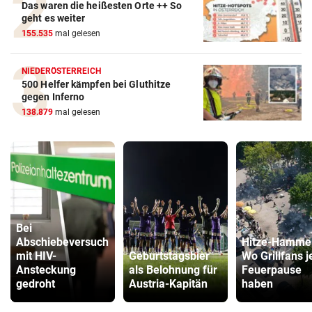
Das waren die heißesten Orte ++ So
geht es weiter
155.535
mal gelesen
NIEDERÖSTERREICH
500 Helfer kämpfen bei Gluthitze
gegen Inferno
138.879
mal gelesen
Bei
Abschiebeversuch
Hitze-Hamme
mit HIV-
Geburtstagsbier
Wo Grillfans j
Ansteckung
als Belohnung für
Feuerpause
gedroht
Austria-Kapitän
haben