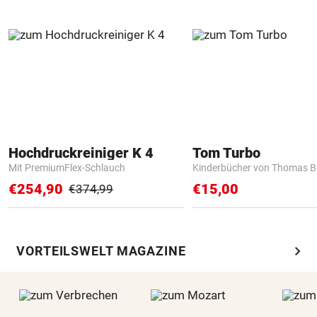
Hochdruckreiniger K 4
Tom Turbo
Mit PremiumFlex-Schlauch
Kinderbücher von Thomas B
€254,90
€15,00
€374,99
chevron_right
VORTEILSWELT MAGAZINE