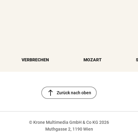
VERBRECHEN
MOZART
north
Zurück nach oben
© Krone Multimedia GmbH & Co KG 2026
Muthgasse 2, 1190 Wien