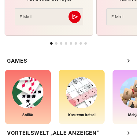
send
E-Mail
E-Mail
Abschicken
chevron_right
GAMES
Solitär
Kreuzworträtsel
Mahj
chevron_right
VORTEILSWELT „ALLE ANZEIGEN“