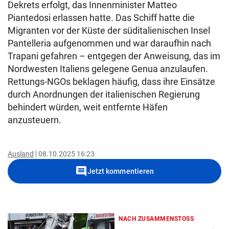
Dekrets erfolgt, das Innenminister Matteo
Piantedosi erlassen hatte. Das Schiff hatte die
Migranten vor der Küste der süditalienischen Insel
Pantelleria aufgenommen und war daraufhin nach
Trapani gefahren – entgegen der Anweisung, das im
Nordwesten Italiens gelegene Genua anzulaufen.
Rettungs-NGOs beklagen häufig, dass ihre Einsätze
durch Anordnungen der italienischen Regierung
behindert würden, weit entfernte Häfen
anzusteuern.
Ausland
08.10.2025 16:23
comment
Jetzt kommentieren
NACH ZUSAMMENSTOSS