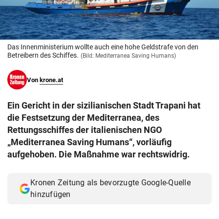
© Krone Multimedia GmbH & Co KG 2026
Muthgasse 2, 1190 Wien
Das Innenministerium wollte auch eine hohe Geldstrafe von den
Betreibern des Schiffes.
(Bild: Mediterranea Saving Humans)
Von
krone.at
Ein Gericht in der sizilianischen Stadt Trapani hat
die Festsetzung der Mediterranea, des
Rettungsschiffes der italienischen NGO
„Mediterranea Saving Humans“, vorläufig
aufgehoben. Die Maßnahme war rechtswidrig.
Kronen Zeitung als bevorzugte Google-Quelle
hinzufügen