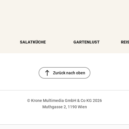
SALATKÜCHE
GARTENLUST
REI
north
Zurück nach oben
© Krone Multimedia GmbH & Co KG 2026
Muthgasse 2, 1190 Wien
NaN%