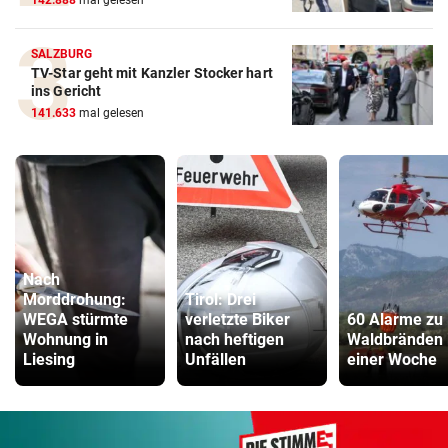
142.888
mal gelesen
SALZBURG
TV-Star geht mit Kanzler Stocker hart
ins Gericht
141.633
mal gelesen
Nach
Morddrohung:
Tirol: Drei
WEGA stürmte
verletzte Biker
60 Alarme zu
Wohnung in
nach heftigen
Waldbränden 
Liesing
Unfällen
einer Woche