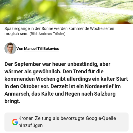
© Krone Multimedia GmbH & Co KG 2026
Muthgasse 2, 1190 Wien
Spaziergänge in der Sonne werden kommende Woche selten
möglich sein.
(Bild: Andreas Tröster)
Von
Manuel Till Bukovics
Der September war heuer unbeständig, aber
wärmer als gewöhnlich. Den Trend für die
kommenden Wochen gibt allerdings ein kalter Start
in den Oktober vor. Derzeit ist ein Nordseetief im
Anmarsch, das Kälte und Regen nach Salzburg
bringt.
Kronen Zeitung als bevorzugte Google-Quelle
hinzufügen