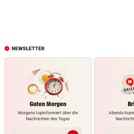
NEWSLETTER
Guten Morgen
Br
Morgens topinformiert über die
Abends topin
Nachrichten des Tages
Nachrich