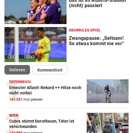
Das ist im Austria-Stadion
(nicht) passiert
SKURRILES SPIEL
Zwangspause: „Seltsam!
So etwas kommt nie vor“
(ausgewählt)
Gelesen
Kommentiert
ÖSTERREICH
Erneuter Allzeit-Rekord ++ Hitze noch
nicht vorbei
161.551
mal gelesen
WIEN
Cobra stürmt Dorotheum, Täter ist
verschwunden