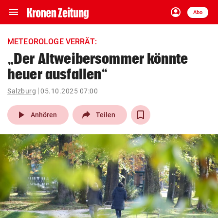
menu
account_circle
Navigation
Anmelden
Abo
close
Schließen
ein-/ausklappen
METEOROLOGE VERRÄT:
Abonnieren
„Der Altweibersommer könnte
heuer ausfallen“
account_circle
arrow_right
Anmelden
Salzburg
05.10.2025 07:00
pin_drop
arrow_right
Bundesland auswäh
Wien
play_arrow
Anhören
Teilen
bookmark
Merkliste
Suchbegriff
search
eingeben