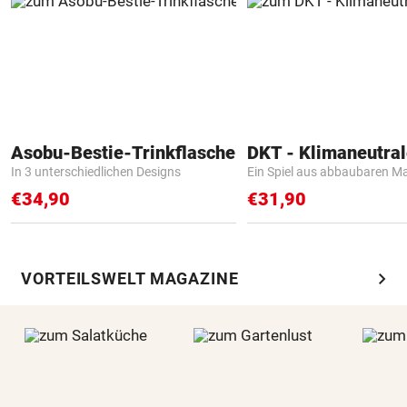
Asobu-Bestie-Trinkflasche
In 3 unterschiedlichen Designs
Ein Spiel aus abbaubaren Ma
€34,90
€31,90
chevron_right
VORTEILSWELT MAGAZINE