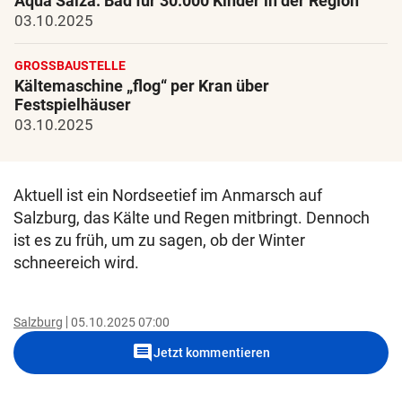
Aqua Salza: Bad für 30.000 Kinder in der Region
03.10.2025
GROSSBAUSTELLE
Kältemaschine „flog“ per Kran über
Festspielhäuser
03.10.2025
Aktuell ist ein Nordseetief im Anmarsch auf
Salzburg, das Kälte und Regen mitbringt. Dennoch
ist es zu früh, um zu sagen, ob der Winter
schneereich wird.
Salzburg
05.10.2025 07:00
comment
Jetzt kommentieren