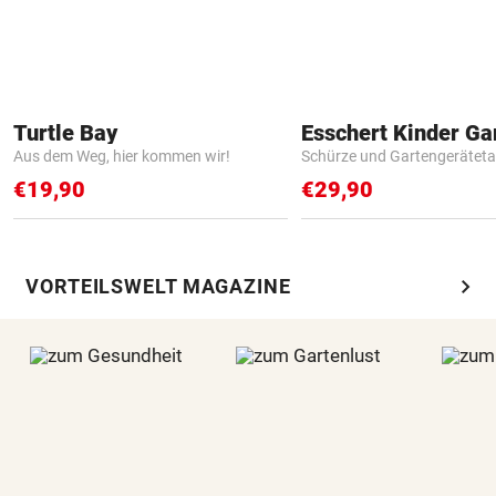
Turtle Bay
Aus dem Weg, hier kommen wir!
Schürze und Gartengerätet
€19,90
€29,90
chevron_right
VORTEILSWELT MAGAZINE