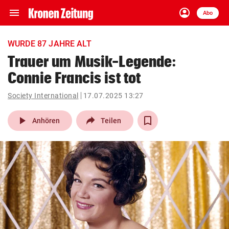
menu
account_circle
Navigation
Anmelden
Abo
close
Schließen
ein-/ausklappen
WURDE 87 JAHRE ALT
Abonnieren
Trauer um Musik-Legende:
Connie Francis ist tot
account_circle
arrow_right
Anmelden
Society International
17.07.2025 13:27
pin_drop
arrow_right
Bundesland auswäh
Wien
play_arrow
Anhören
Teilen
bookmark
Merkliste
Suchbegriff
search
eingeben