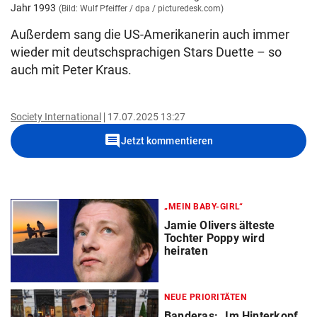
Jahr 1993
(Bild: Wulf Pfeiffer / dpa / picturedesk.com)
Außerdem sang die US-Amerikanerin auch immer
wieder mit deutschsprachigen Stars Duette – so
auch mit Peter Kraus.
Society International
17.07.2025 13:27
comment
Jetzt kommentieren
„MEIN BABY-GIRL“
Jamie Olivers älteste
Tochter Poppy wird
heiraten
NEUE PRIORITÄTEN
Banderas: „Im Hinterkopf,