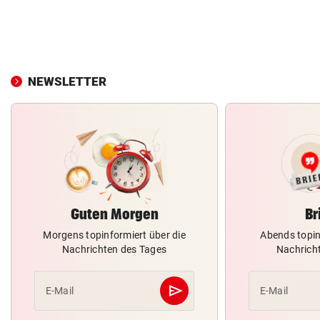
NEWSLETTER
Guten Morgen
Br
Morgens topinformiert über die
Abends topin
Nachrichten des Tages
Nachrich
send
E-Mail
E-Mail
Abschicken