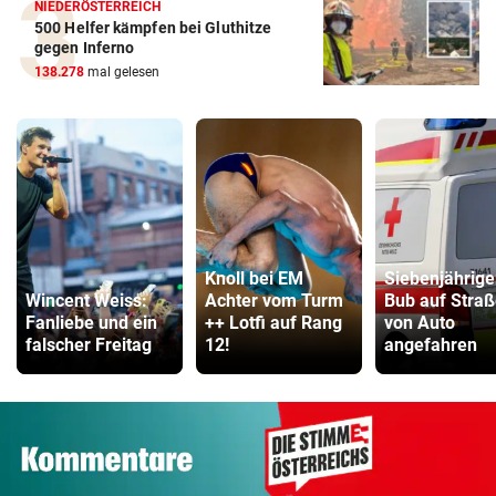
NIEDERÖSTERREICH
500 Helfer kämpfen bei Gluthitze
gegen Inferno
138.278
mal gelesen
Knoll bei EM
Siebenjährige
Wincent Weiss:
Achter vom Turm
Bub auf Stra
Fanliebe und ein
++ Lotfi auf Rang
von Auto
falscher Freitag
12!
angefahren