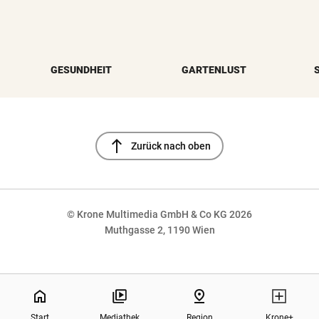
GESUNDHEIT
GARTENLUST
north
Zurück nach oben
© Krone Multimedia GmbH & Co KG 2026
Muthgasse 2, 1190 Wien
NaN%
home
pin_drop
Start
Mediathek
Region
Krone+