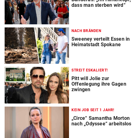
dass man sterben wird“
NACH BRÄNDEN
Sweeney verteilt Essen in
Heimatstadt Spokane
STREIT ESKALIERT!
Pitt will Jolie zur
Offenlegung ihre Gagen
zwingen
KEIN JOB SEIT 1 JAHR!
„Circe“ Samantha Morton
nach „Odyssee“ arbeitslos