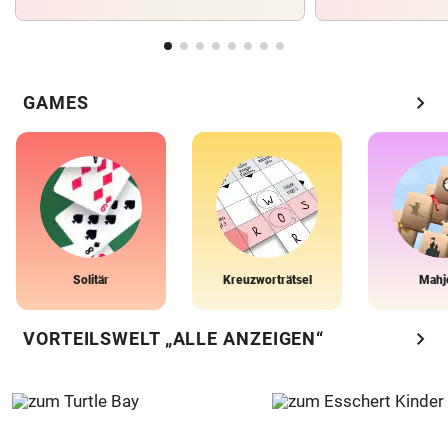
chevron_right
GAMES
Solitär
Kreuzworträtsel
Mahj
chevron_right
VORTEILSWELT „ALLE ANZEIGEN“