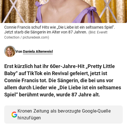
© Krone Multimedia GmbH & Co KG 2026
Muthgasse 2, 1190 Wien
Connie Francis schuf Hits wie „Die Liebe ist ein seltsames Spiel“.
Jetzt starb die Sängerin im Alter von 87 Jahren.
(Bild: Everett
Collection / picturedesk.com)
Von
Daniela Altenweisl
Erst kürzlich hat ihr 60er-Jahre-Hit „Pretty Little
Baby“ auf TikTok ein Revival gefeiert, jetzt ist
Connie Francis tot. Die Sängerin, die bei uns vor
allem durch Lieder wie „Die Liebe ist ein seltsames
Spiel“ berühmt wurde, wurde 87 Jahre alt.
Kronen Zeitung als bevorzugte Google-Quelle
hinzufügen