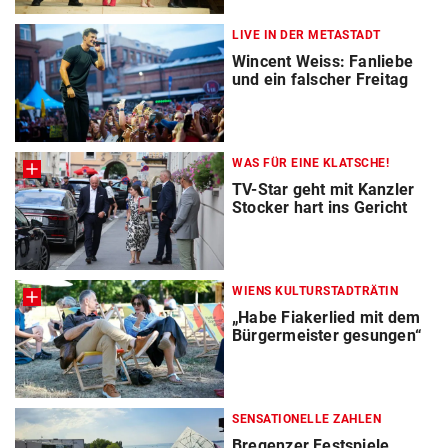
LIVE IN DER METASTADT
Wincent Weiss: Fanliebe
und ein falscher Freitag
WAS FÜR EINE KLATSCHE!
TV-Star geht mit Kanzler
Stocker hart ins Gericht
WIENS KULTURSTADTRÄTIN
„Habe Fiakerlied mit dem
Bürgermeister gesungen“
SENSATIONELLE ZAHLEN
Bregenzer Festspiele