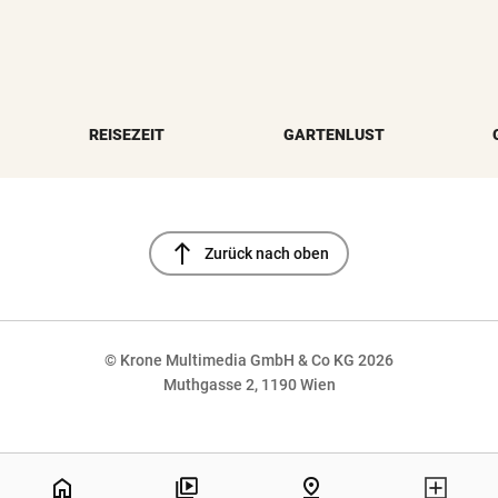
REISEZEIT
GARTENLUST
north
Zurück nach oben
© Krone Multimedia GmbH & Co KG 2026
Muthgasse 2, 1190 Wien
NaN%
home
pin_drop