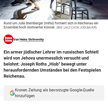
© Krone Multimedia GmbH & Co KG 2026
Muthgasse 2, 1190 Wien
Rund um Julia Stemberger (mitte) formiert sich in Reichenau ein
Ensemble hoch motivierter Könner.
(Bild: LALO LUCIA JODLBAUER)
Von
Heinz Sichrovsky
Ein armer jüdischer Lehrer im russischen Schtetl
wird von Jehova unermesslich versucht und
belohnt: Joseph Roths „Hiob“ bewegt unter
herausfordernden Umständen bei den Festspielen
Reichenau.
Kronen Zeitung als bevorzugte Google-Quelle
hinzufügen