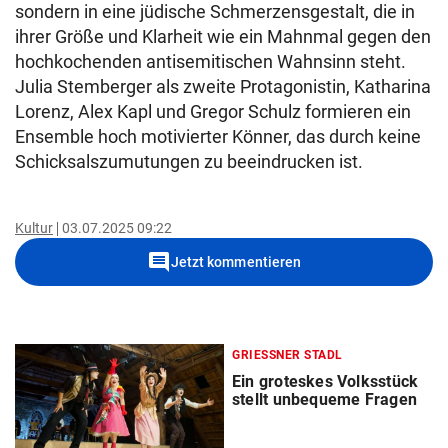
sondern in eine jüdische Schmerzensgestalt, die in
ihrer Größe und Klarheit wie ein Mahnmal gegen den
hochkochenden antisemitischen Wahnsinn steht.
Julia Stemberger als zweite Protagonistin, Katharina
Lorenz, Alex Kapl und Gregor Schulz formieren ein
Ensemble hoch motivierter Könner, das durch keine
Schicksalszumutungen zu beeindrucken ist.
Kultur
03.07.2025 09:22
comment
Jetzt kommentieren
GRIESSNER STADL
Ein groteskes Volksstück
stellt unbequeme Fragen