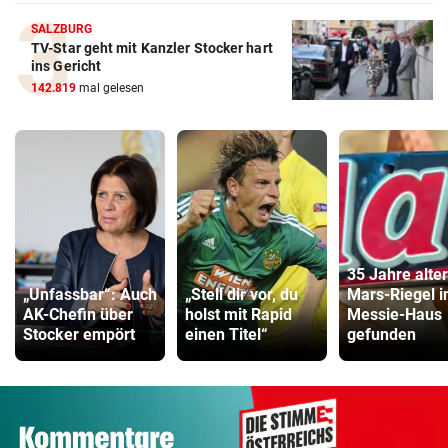
SALZBURG
TV-Star geht mit Kanzler Stocker hart
ins Gericht
142.819
mal gelesen
35 Jahre alter
„Unfassbar“: Auch
„Stell dir vor, du
Mars-Riegel i
AK-Chefin über
holst mit Rapid
Messie-Haus
Stocker empört
einen Titel“
gefunden