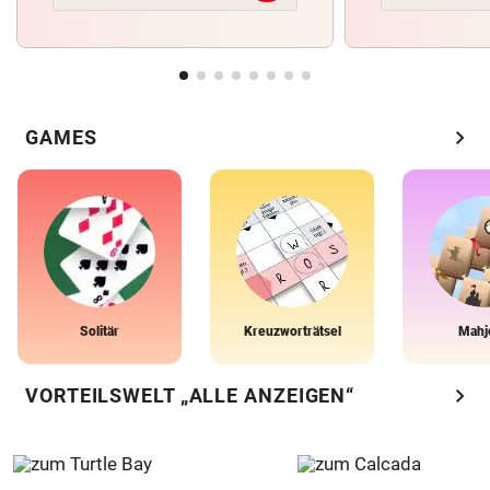
chevron_right
GAMES
Solitär
Kreuzworträtsel
Mahj
chevron_right
VORTEILSWELT „ALLE ANZEIGEN“