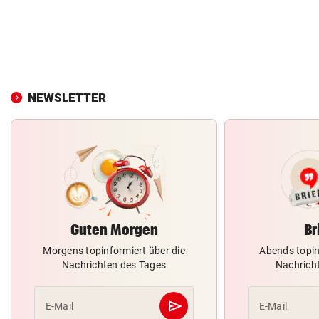
NEWSLETTER
Guten Morgen
Br
Morgens topinformiert über die
Abends topin
Nachrichten des Tages
Nachrich
send
E-Mail
E-Mail
Abschicken