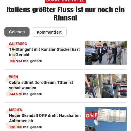
DÜRRE UND HITZE
Italiens größter Fluss ist nur noch ein
Rinnsal
(ausgewählt)
Gelesen
Kommentiert
SALZBURG
TV-Star geht mit Kanzler Stocker hart
ins Gericht
150.934
mal gelesen
WIEN
Cobra stürmt Dorotheum, Täter ist
verschwunden
144.570
mal gelesen
MEDIEN
Neuer Skandal! ORF dreht Haushalten
Antennen ab
130.108
mal gelesen