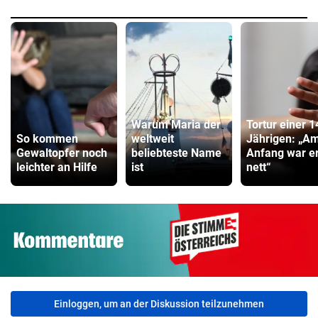
Warum Maria der
Tortur einer 1
So kommen
weltweit
Jährigen: „A
Gewaltopfer noch
beliebteste Name
Anfang war e
leichter an Hilfe
ist
nett“
Einloggen, um an der Diskussion teilzunehmen