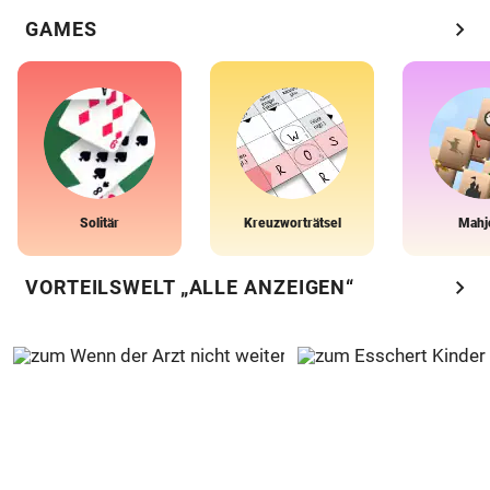
chevron_right
GAMES
Solitär
Kreuzworträtsel
Mahj
chevron_right
VORTEILSWELT „ALLE ANZEIGEN“