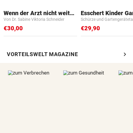
Wenn der Arzt nicht weiter weiß
Von Dr. Sabine Viktoria Schneider
Schürze und Gartengerätet
€30,00
€29,90
chevron_right
VORTEILSWELT MAGAZINE