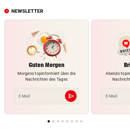
NEWSLETTER
Guten Morgen
Br
Morgens topinformiert über die
Abends topin
Nachrichten des Tages
Nachrich
send
E-Mail
E-Mail
Abschicken