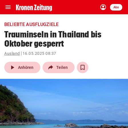
menu
account_circle
Navigation
Anmelden
Abo
close
Schließen
ein-/ausklappen
BELIEBTE AUSFLUGZIELE
Abonnieren
Trauminseln in Thailand bis
Oktober gesperrt
account_circle
arrow_right
Anmelden
Ausland
16.05.2025 08:37
pin_drop
arrow_right
Bundesland auswäh
Wien
play_arrow
Anhören
Teilen
bookmark
Merkliste
Suchbegriff
search
eingeben