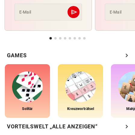
send
E-Mail
E-Mail
Abschicken
chevron_right
GAMES
Solitär
Kreuzworträtsel
Mahj
chevron_right
VORTEILSWELT „ALLE ANZEIGEN“