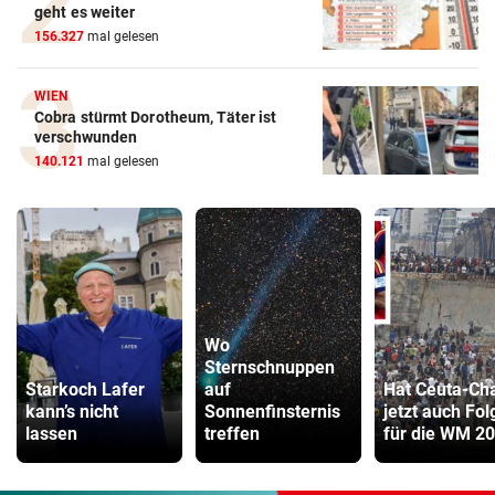
geht es weiter
156.327
mal gelesen
WIEN
Cobra stürmt Dorotheum, Täter ist
verschwunden
140.121
mal gelesen
Wo
Sternschnuppen
Starkoch Lafer
auf
Hat Ceuta-Ch
kann’s nicht
Sonnenfinsternis
jetzt auch Fo
lassen
treffen
für die WM 2