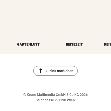
GARTENLUST
REISEZEIT
REI
north
Zurück nach oben
© Krone Multimedia GmbH & Co KG 2026
Muthgasse 2, 1190 Wien