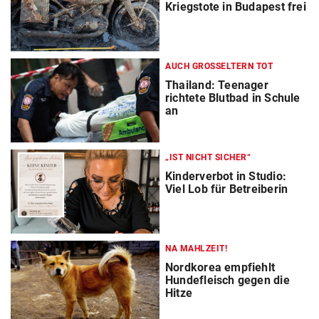
Kriegstote in Budapest frei
AUCH GROSSELTERN TOT
Thailand: Teenager
richtete Blutbad in Schule
an
„IST NICHT SICHER“
Kinderverbot in Studio:
Viel Lob für Betreiberin
NA MAHLZEIT!
Nordkorea empfiehlt
Hundefleisch gegen die
Hitze