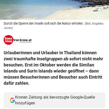
© Krone Multimedia GmbH & Co KG 2026
Muthgasse 2, 1190 Wien
Durch die Sperre der Inseln soll sich die Natur erholen.
(Bild: Angelika
Joven)
Von
krone.at
Urlauberinnen und Urlauber in Thailand können
zwei traumhafte Inselgruppen ab sofort nicht mehr
besuchen. Erst im Oktober werden die Similan
Islands und Surin Islands wieder geöffnet – dann
müssen Besucherinnen und Besucher auch Eintritt
dafür zahlen.
Kronen Zeitung als bevorzugte Google-Quelle
hinzufügen