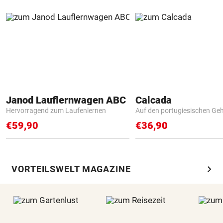
Janod Lauflernwagen ABC
Calcada
Hervorragend zum Laufenlernen
Auf den portugiesischen G
€59,90
€36,90
chevron_right
VORTEILSWELT MAGAZINE