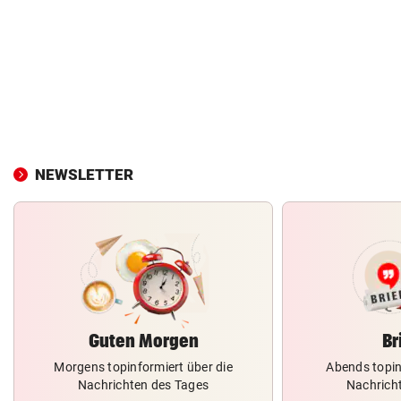
NEWSLETTER
Guten Morgen
Br
Morgens topinformiert über die
Abends topin
Nachrichten des Tages
Nachrich