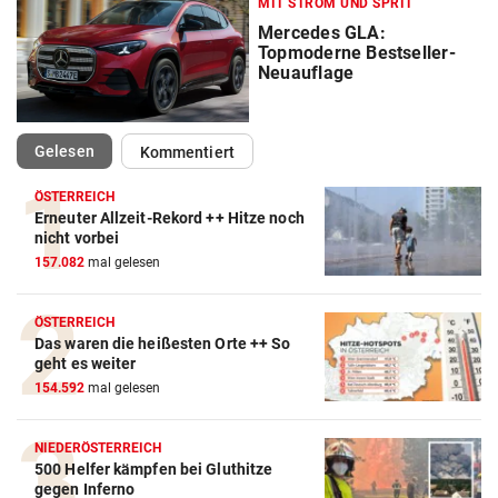
MIT STROM UND SPRIT
Mercedes GLA:
Topmoderne Bestseller-
Neuauflage
(ausgewählt)
Gelesen
Kommentiert
ÖSTERREICH
Erneuter Allzeit-Rekord ++ Hitze noch
Autobatterie Vergleich
nicht vorbei
157.082
mal gelesen
ZUM VERGLEICH
Winterreifen Vergleich
ÖSTERREICH
Das waren die heißesten Orte ++ So
ZUM VERGLEICH
geht es weiter
154.592
mal gelesen
Wagenheber Vergleich
ZUM VERGLEICH
NIEDERÖSTERREICH
500 Helfer kämpfen bei Gluthitze
Elektroroller Vergleich
gegen Inferno