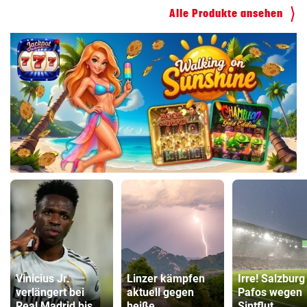
Alle Produkte ansehen
Vinicius Jr.
Linzer kämpfen
Irre! Salzburg
verlängert bei
aktuell gegen
Pafos wegen
Real Madrid bis
heiße
Sintflut