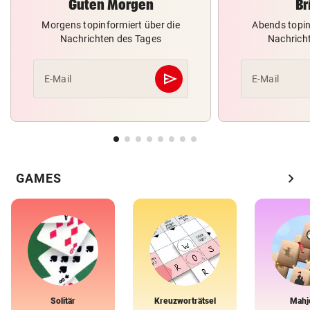
Guten Morgen
Br
Morgens topinformiert über die
Abends topin
Nachrichten des Tages
Nachrich
send
E-Mail
E-Mail
Abschicken
chevron_right
GAMES
Solitär
Kreuzworträtsel
Mahj