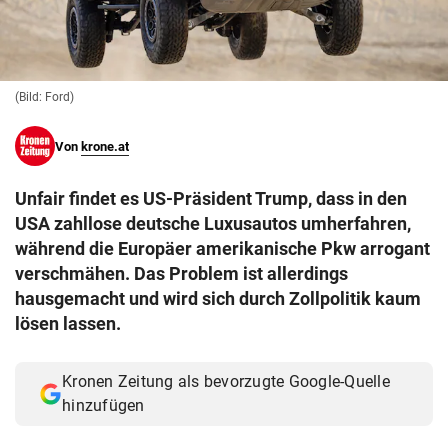
© Krone Multimedia GmbH & Co KG 2026
Muthgasse 2, 1190 Wien
(Bild: Ford)
Von
krone.at
Unfair findet es US-Präsident Trump, dass in den
USA zahllose deutsche Luxusautos umherfahren,
während die Europäer amerikanische Pkw arrogant
verschmähen. Das Problem ist allerdings
hausgemacht und wird sich durch Zollpolitik kaum
lösen lassen.
Kronen Zeitung als bevorzugte Google-Quelle
hinzufügen