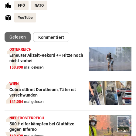
FPÖ
NATO
YouTube
(ausgewählt)
Gelesen
Kommentiert
ÖSTERREICH
Erneuter Allzeit-Rekord ++ Hitze noch
nicht vorbei
159.898
mal gelesen
WIEN
Cobra stürmt Dorotheum, Täter ist
verschwunden
141.054
mal gelesen
NIEDERÖSTERREICH
500 Helfer kämpfen bei Gluthitze
gegen Inferno
140.428
mal gelesen