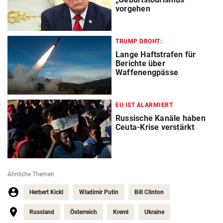
vorgehen
TRUMP DROHT:
Lange Haftstrafen für
Berichte über
Waffenengpässe
EU IST ALARMIERT
Russische Kanäle haben
Ceuta-Krise verstärkt
Ähnliche Themen
Herbert Kickl
Wladimir Putin
Bill Clinton
Russland
Österreich
Kreml
Ukraine