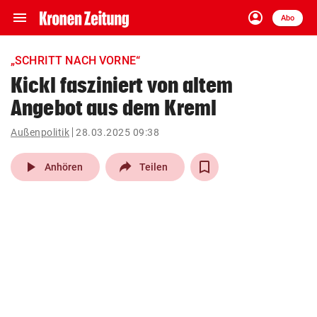
menu
account_circle
Navigation
Anmelden
Abo
close
Schließen
ein-/ausklappen
„SCHRITT NACH VORNE“
Abonnieren
Kickl fasziniert von altem
Angebot aus dem Kreml
account_circle
arrow_right
Anmelden
Außenpolitik
28.03.2025 09:38
pin_drop
arrow_right
Bundesland auswäh
Wien
play_arrow
Anhören
Teilen
bookmark
Merkliste
Suchbegriff
search
eingeben