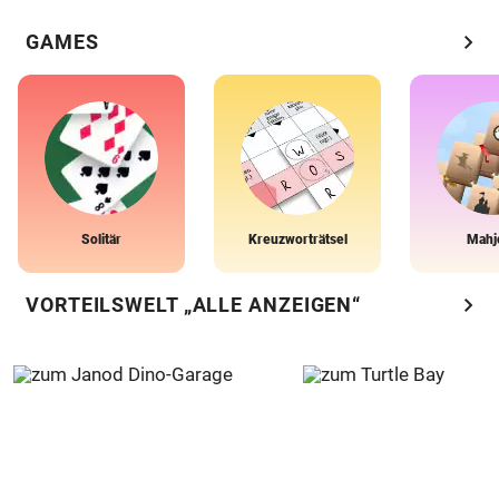
chevron_right
GAMES
Solitär
Kreuzworträtsel
Mahj
chevron_right
VORTEILSWELT „ALLE ANZEIGEN“