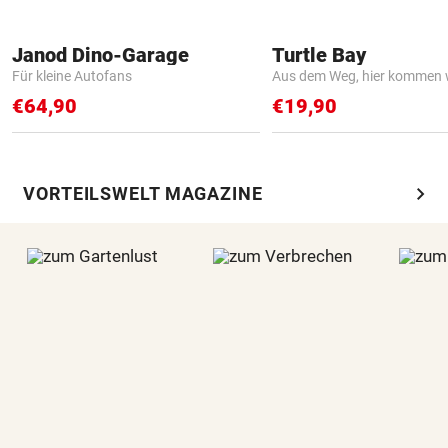
Janod Dino-Garage
Turtle Bay
Für kleine Autofans
Aus dem Weg, hier kommen w
€64,90
€19,90
chevron_right
VORTEILSWELT MAGAZINE