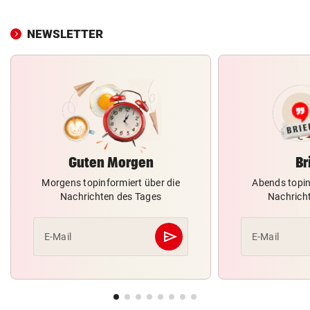
NEWSLETTER
Guten Morgen
Br
Morgens topinformiert über die
Abends topin
Nachrichten des Tages
Nachrich
send
E-Mail
E-Mail
Abschicken