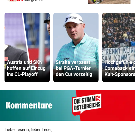
Austria und SKN
Straka verpasst
Hochgefühle 
hoffen auf Einzug
bei PGA-Turnier
Comeback ei
ins CL-Playoff
den Cut vorzeitig
Kult-Sponsor
Liebe Leserin, lieber Leser,