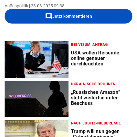
Außenpolitik
28.03.2025 09:38
comment
Jetzt kommentieren
BEI VISUM-ANTRAG
USA wollen Reisende
online genauer
durchleuchten
UKRAINISCHE DROHNEN
„Russisches Amazon“
steht weiterhin unter
Beschuss
NACH JUSTIZ-NIEDERLAGE
Trump will nun gegen
„Geburtstourismus“