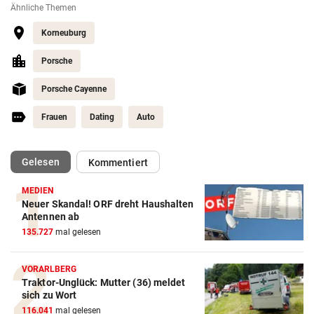
Ähnliche Themen
Korneuburg
Porsche
Porsche Cayenne
Frauen
Dating
Auto
(ausgewählt)
Gelesen
Kommentiert
MEDIEN
Neuer Skandal! ORF dreht Haushalten
Antennen ab
135.727
mal gelesen
VORARLBERG
Traktor-Unglück: Mutter (36) meldet
sich zu Wort
116.041
mal gelesen