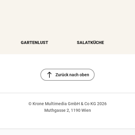
GARTENLUST
SALATKÜCHE
north
Zurück nach oben
© Krone Multimedia GmbH & Co KG 2026
Muthgasse 2, 1190 Wien
NaN%