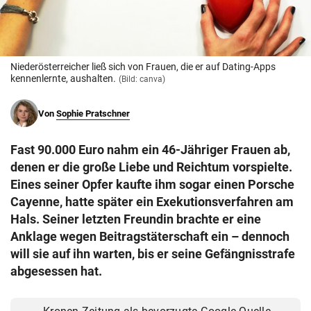
© Krone Multimedia GmbH & Co KG 2026
Muthgasse 2, 1190 Wien
Niederösterreicher ließ sich von Frauen, die er auf Dating-Apps
kennenlernte, aushalten.
(Bild: canva)
Von
Sophie Pratschner
Fast 90.000 Euro nahm ein 46-Jähriger Frauen ab,
denen er die große Liebe und Reichtum vorspielte.
Eines seiner Opfer kaufte ihm sogar einen Porsche
Cayenne, hatte später ein Exekutionsverfahren am
Hals. Seiner letzten Freundin brachte er eine
Anklage wegen Beitragstäterschaft ein – dennoch
will sie auf ihn warten, bis er seine Gefängnisstrafe
abgesessen hat.