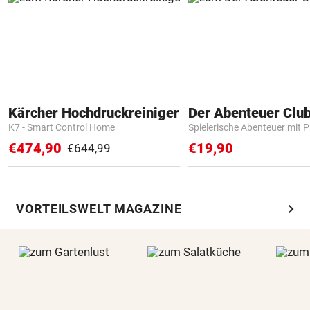
Kärcher Hochdruckreiniger
Der Abenteuer Clu
K7 - Smart Control Home
Spielerische Abenteuer mit P
€474,90
€19,90
€644,99
chevron_right
VORTEILSWELT MAGAZINE