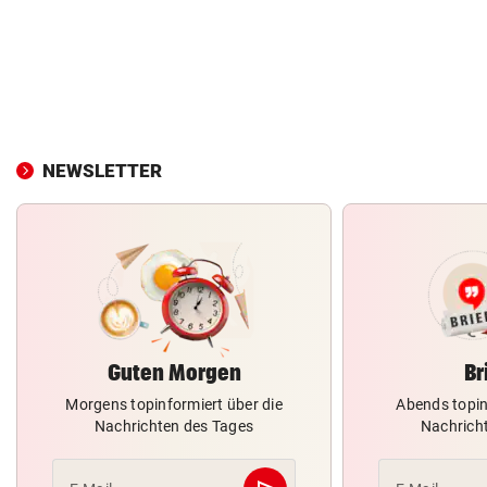
NEWSLETTER
Guten Morgen
Br
Morgens topinformiert über die
Abends topin
Nachrichten des Tages
Nachrich