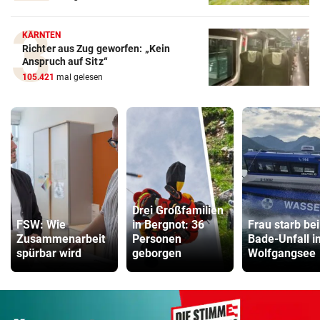
KÄRNTEN
Richter aus Zug geworfen: „Kein
Anspruch auf Sitz“
105.421
mal gelesen
Drei Großfamilien
FSW: Wie
in Bergnot: 36
Frau starb bei
Zusammenarbeit
Personen
Bade-Unfall i
spürbar wird
geborgen
Wolfgangsee