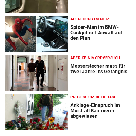
AUFREGUNG IM NETZ
Spider-Man im BMW-
Cockpit ruft Anwalt auf
den Plan
ABER KEIN MORDVERSUCH
Messerstecher muss für
zwei Jahre ins Gefängnis
PROZESS UM COLD CASE
Anklage-Einspruch im
Mordfall Kammerer
abgewiesen