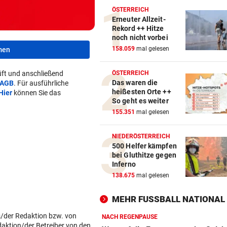
ÖSTERREICH
Erneuter Allzeit-
Rekord ++ Hitze
noch nicht vorbei
158.059
mal gelesen
men
ft und anschließend
ÖSTERREICH
Das waren die
AGB
. Für ausführliche
heißesten Orte ++
Hier
können Sie das
So geht es weiter
155.351
mal gelesen
NIEDERÖSTERREICH
500 Helfer kämpfen
bei Gluthitze gegen
Inferno
138.675
mal gelesen
MEHR FUSSBALL NATIONAL
s/der Redaktion bzw. von
NACH REGENPAUSE
daktion/der Betreiber von den