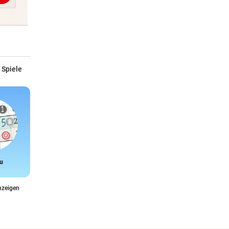
 Spiele
u
Snake
nzeigen