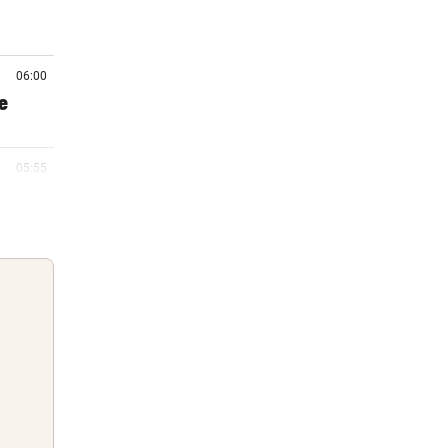
06:00
e
05:55
er im
05:38
r
05:19
tmund
Guten Morgen
Morgens topinformiert über die
05:03