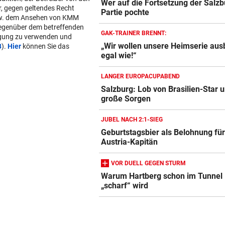
Wer auf die Fortsetzung der Salzb
r, gegen geltendes Recht
Partie pochte
w. dem Ansehen von KMM
gegenüber dem betreffenden
GAK-TRAINER BRENNT:
lgung zu verwenden und
„Wir wollen unsere Heimserie aus
B
).
Hier
können Sie das
egal wie!“
LANGER EUROPACUPABEND
Salzburg: Lob von Brasilien-Star 
große Sorgen
JUBEL NACH 2:1-SIEG
Geburtstagsbier als Belohnung fü
Austria-Kapitän
VOR DUELL GEGEN STURM
Warum Hartberg schon im Tunnel
„scharf“ wird