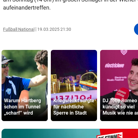
aufeinandertreffen.
Fußball National
19.03.2025 21:30
Warum Hartberg
Kriegsrelikt sorgte
DJ Toby Romeo
schon im Tunnel
für nächtliche
kündigt so viel
„scharf“ wird
Sperre in Stadt
Musik wie nie a