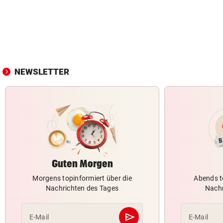
NEWSLETTER
Guten Morgen
Morgens topinformiert über die
Abends t
Nachrichten des Tages
Nachr
send
E-Mail
E-Mail
Abschicken