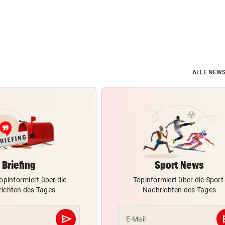
ALLE NEWS
Briefing
Sport News
opinformiert über die
Topinformiert über die Sport
ichten des Tages
Nachrichten des Tages
send
s
E-Mail
Abschicken