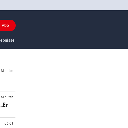
Abo
y
gebnisse
US-Sport
8 Minuten
9 Minuten
„Er
06:01