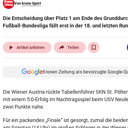
Von
krone Sport
© Krone Multimedia GmbH & Co KG 2026
Muthgasse 2, 1190 Wien
Die Entscheidung über Platz 1 am Ende des Grunddur
Fußball-Bundesliga fällt erst in der 18. und letzten Ru
play_arrow
Artikel anhören
Teilen
Kronen Zeitung als bevorzugte Google-Q
Die Wiener Austria rückte Tabellenführer SKN St. Pöl
mit einem 5:0-Erfolg im Nachtragsspiel beim USV Neul
zwei Punkte nahe.
Für ein packendes „Finale“ ist gesorgt, zumal die beid
am Sonntag (14 Uhr) im großen Schlager in der Wiener