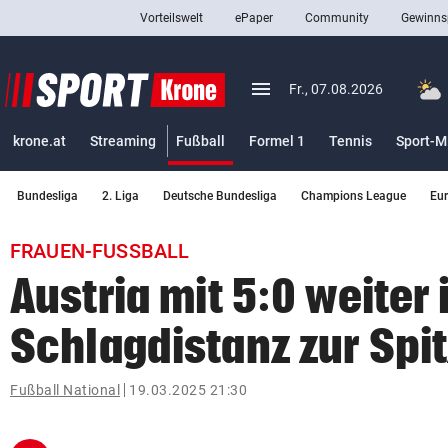
Vorteilswelt
ePaper
Community
Gewinns
close
Schließen
menu
Menü aufklappen
Fr., 07.08.2026
Abonnieren
(ausgewählt)
krone.at
Streaming
Fußball
Formel 1
Tennis
Sport-M
account_circle
arrow_right
Anmelden
Bundesliga
2. Liga
Deutsche Bundesliga
Champions League
Eu
pin_drop
arrow_right
Bundesland auswäh
Wien
FRAUEN-FUSSBALL
bookmark
Merkliste
Austria mit 5:0 weiter 
Schlagdistanz zur Spi
Suchbegriff
search
eingeben
Fußball National
19.03.2025 21:30