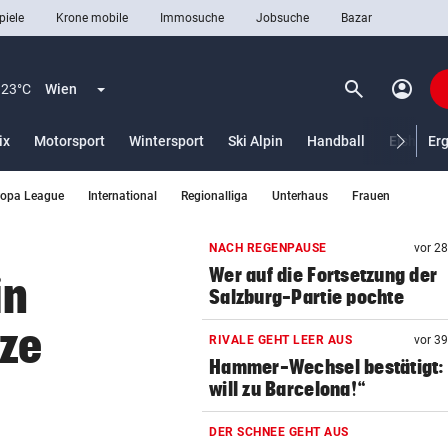
piele
Krone mobile
Immosuche
Jobsuche
Bazar
search
account_circle
Menü aufklappen
Suchen
23°C
Wien
ix
Motorsport
Wintersport
Ski Alpin
Handball
Eishocke
Er
ropa League
International
Regionalliga
Unterhaus
Frauen
len
NACH REGENPAUSE
vor 2
Wer auf die Fortsetzung der
in
Salzburg-Partie pochte
tze
RIVALE GEHT LEER AUS
vor 3
Hammer-Wechsel bestätigt: 
will zu Barcelona!“
DER SCHNEE GEHT AUS