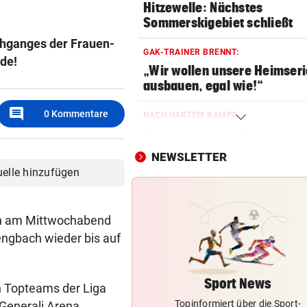
Hitzewelle: Nächstes
Sommerskigebiet schließt
chganges der Frauen-
GAK-TRAINER BRENNT:
nde!
„Wir wollen unsere Heimseri
ausbauen, egal wie!“
comment
0
Kommentare
NACH HARTEM KAMPF
Erstmals seit April: Schwärzl
Viertelfinale
NEWSLETTER
uelle hinzufügen
VEREHRUNG STATT KRITIK
Großer Verband stärkt weite
FIFA-Boss Infantino
ten am Mittwochabend
engbach wieder bis auf
AB NACH ITALIEN!
Leihe perfekt: Borussia Dor
vermeldet Abgang
Sport News
en Topteams der Liga
Topinformiert über die Sport-
 Generali Arena
LANGER EUROPACUPABEND