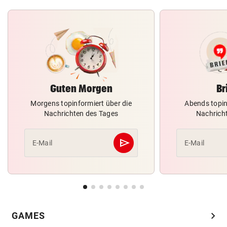
Guten Morgen
Br
Morgens topinformiert über die
Abends topin
Nachrichten des Tages
Nachrich
send
E-Mail
E-Mail
Abschicken
chevron_right
GAMES