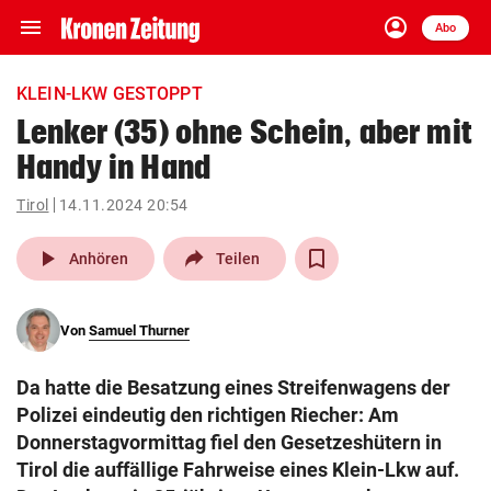
menu
account_circle
Navigation
Anmelden
Abo
close
Schließen
ein-/ausklappen
KLEIN-LKW GESTOPPT
Abonnieren
Lenker (35) ohne Schein, aber mit
Handy in Hand
account_circle
arrow_right
Anmelden
Tirol
14.11.2024 20:54
pin_drop
arrow_right
Bundesland auswäh
Wien
play_arrow
Anhören
Teilen
bookmark
Merkliste
Von
Samuel Thurner
Suchbegriff
search
Da hatte die Besatzung eines Streifenwagens der
eingeben
Polizei eindeutig den richtigen Riecher: Am
Donnerstagvormittag fiel den Gesetzeshütern in
Tirol die auffällige Fahrweise eines Klein-Lkw auf.