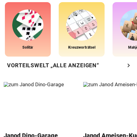
Solitär
Kreuzworträtsel
Mahj
chevron_right
VORTEILSWELT „ALLE ANZEIGEN“
Janod Dino-Garage
Janod Ameisen-Ku