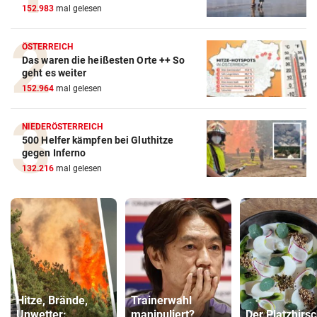
152.983
mal gelesen
ÖSTERREICH
Das waren die heißesten Orte ++ So
geht es weiter
152.964
mal gelesen
NIEDERÖSTERREICH
500 Helfer kämpfen bei Gluthitze
gegen Inferno
132.216
mal gelesen
Hitze, Brände,
Trainerwahl
Unwetter:
manipuliert?
Der Platzhirs