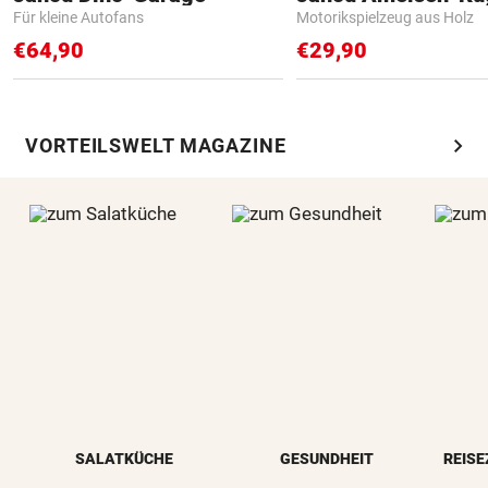
Für kleine Autofans
Motorikspielzeug aus Holz
€64,90
€29,90
chevron_right
VORTEILSWELT MAGAZINE
SALATKÜCHE
GESUNDHEIT
REISE