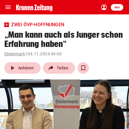
menu
account_circle
Navigation
Anmelden
Abo
close
Schließen
ein-/ausklappen
ZWEI ÖVP-HOFFNUNGEN
Abonnieren
„Man kann auch als Junger schon
Erfahrung haben“
account_circle
arrow_right
Anmelden
Steiermark
04.11.2024 06:00
pin_drop
arrow_right
Bundesland auswäh
Wien
play_arrow
Anhören
Teilen
bookmark
Merkliste
Suchbegriff
search
eingeben