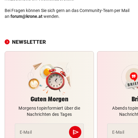
Bei Fragen können Sie sich gern an das Community-Team per Mail
an
forum@krone.at
wenden.
NEWSLETTER
Guten Morgen
Br
Morgens topinformiert über die
Abends topin
Nachrichten des Tages
Nachrich
send
E-Mail
E-Mail
Abschicken