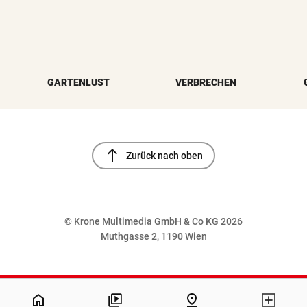
GARTENLUST
VERBRECHEN
north
Zurück nach oben
© Krone Multimedia GmbH & Co KG 2026
Muthgasse 2, 1190 Wien
NaN%
home
pin_drop