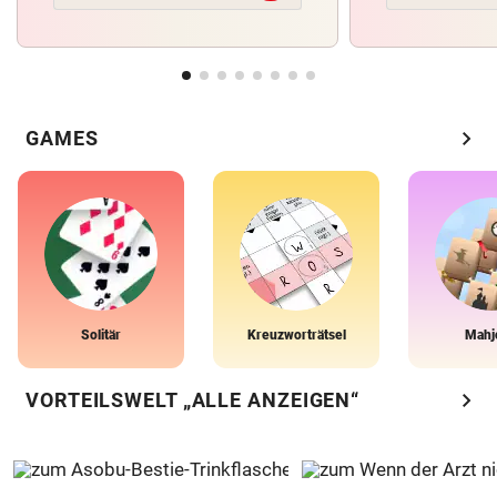
chevron_right
GAMES
Solitär
Kreuzworträtsel
Mahj
chevron_right
VORTEILSWELT „ALLE ANZEIGEN“