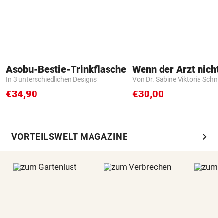
Asobu-Bestie-Trinkflasche
In 3 unterschiedlichen Designs
Von Dr. Sabine Viktoria Schn
€34,90
€30,00
chevron_right
VORTEILSWELT MAGAZINE