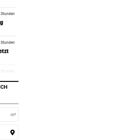
2 Stunden
ag
3 Stunden
etzt
4 Stunden
e
ICH
5 Stunden
m²
5 Stunden
erden