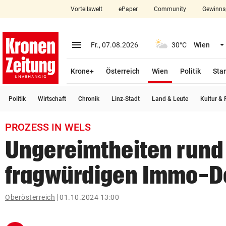
Vorteilswelt
ePaper
Community
Gewinns
close
Schließen
menu
Menü aufklappen
Fr., 07.08.2026
30°C
Wien
Abonnieren
(ausgewählt)
Krone+
Österreich
Wien
Politik
Star
account_circle
arrow_right
Anmelden
Politik
Wirtschaft
Chronik
Linz-Stadt
Land & Leute
Kultur & F
pin_drop
arrow_right
Bundesland auswäh
Wien
PROZESS IN WELS
bookmark
Merkliste
Ungereimtheiten rund
fragwürdigen Immo-D
Suchbegriff
search
eingeben
Oberösterreich
01.10.2024 13:00