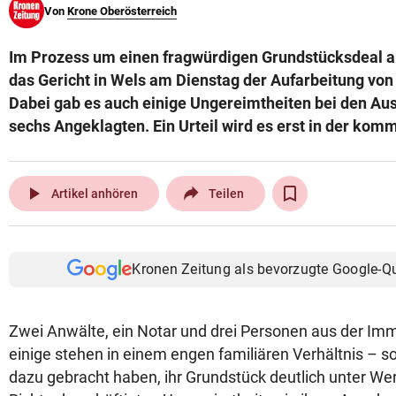
Von
Krone Oberösterreich
© Krone Multimedia GmbH & Co KG 2026
Muthgasse 2, 1190 Wien
Im Prozess um einen fragwürdigen Grundstücksdeal a
das Gericht in Wels am Dienstag der Aufarbeitung von
Dabei gab es auch einige Ungereimtheiten bei den Aus
sechs Angeklagten. Ein Urteil wird es erst in der k
play_arrow
Artikel anhören
Teilen
Kronen Zeitung als bevorzugte Google-Q
Zwei Anwälte, ein Notar und drei Personen aus der Im
einige stehen in einem engen familiären Verhältnis – so
dazu gebracht haben, ihr Grundstück deutlich unter We