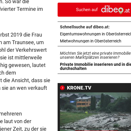
n. So war die
jetzt verschärft
vierter Termine im
Suchen auf
CHEF VON VERSICHERUNG:
vor 
„Ein kalkulierbares Wetter gi
Schnellsuche auf dibeo.at:
nicht mehr“
rbst 2019 die Frau
Eigentumswohnungen in Oberösterreic
in ne
Mietwohnungen in Oberösterreich
on am Traunsee, um
IM STRÖMENDEN REGEN
vor 
ohl der Verkehrswert
Herrl und Hund flogen mit Au
Möchten Sie jetzt eine private Immobilie
ie ist mittlerweile
über Leitschiene
unseren Marktplätzen inserieren?
ähig gewesen, lautet
Private Immobilie inserieren und in di
in neuem Tab öffnen
durchschalten
FAZIT NACH EINEM MONAT
vor 
ach dem
Bäcker zu Steuersenkung: „
 die Ansicht, dass sie
Kunden ist das egal“
 sie an wen verkauft
KRONE.TV
MYSTERIÖSE „GRAFFITIS“
vor 
Zugezogener Linksextremer 
Schmierfink entlarvt
t mehreren
e laut von der
VON HOF VERSCHWUNDEN
vor 
er Zeit, zu der sie