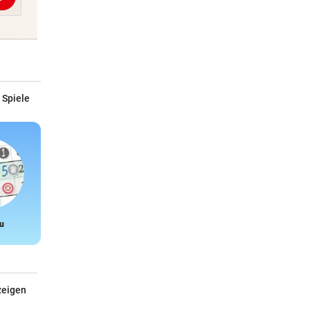
Abschicken
 Spiele
u
Snake
zeigen