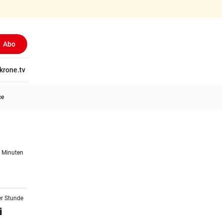
Abo
tschaft
krone.tv
Wissen
Gericht
Kolumnen
Freizeit
Reise
Ti
ce
1 Minuten
er Stunde
i