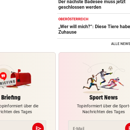
Der nächste Badesee muss jetzt
geschlossen werden
OBERÖSTERREICH
„Wer will mich?“: Diese Tiere hab
Zuhause
ALLE NEWS
Briefing
Sport News
opinformiert über die
Topinformiert über die Sport
ichten des Tages
Nachrichten des Tages
send
s
E-Mail