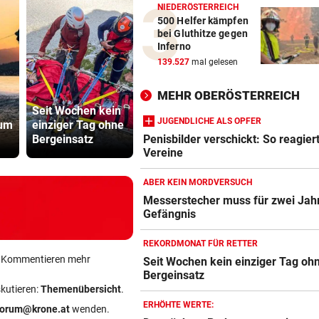
NIEDERÖSTERREICH
500 Helfer kämpfen
bei Gluthitze gegen
Inferno
139.527
mal gelesen
Wo
MEHR OBERÖSTERREICH
Sternschnuppen
Fakten-Che
Seit Wochen kein
auf
Warum die 
JUGENDLICHE ALS OPFER
 um
einziger Tag ohne
Sonnenfinsternis
keine Mess
Bergeinsatz
treffen
ist
Penisbilder verschickt: So reagier
Vereine
ABER KEIN MORDVERSUCH
Messerstecher muss für zwei Jahr
Gefängnis
REKORDMONAT FÜR RETTER
ein Kommentieren mehr
Seit Wochen kein einziger Tag oh
Bergeinsatz
skutieren:
Themenübersicht
.
ERHÖHTE WERTE:
forum@krone.at
wenden.