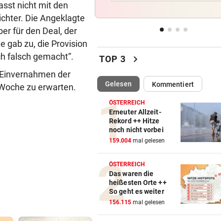
asst nicht mit den
„In der Wohnung war es ver
chter. Die Angeklagte
und stockfinster“
er für den Deal, der
IM WAGEN EINGEKLEMMT
vor 
e gab zu, die Provision
Autolenker (81) starb nach
ch falsch gemacht“.
chevron_right
TOP 3
Kollision mit Linienbus
 Einvernahmen der
(ausgewählt)
Gelesen
Kommentiert
STRASSENUMFRAGE
vor 
Woche zu erwarten.
Linzer kämpfen aktuell gege
ÖSTERREICH
heiße Temperaturen
Erneuter Allzeit-
Rekord ++ Hitze
noch nicht vorbei
ORTSCHEF SPRICHT
vor 
159.004
mal gelesen
Was soll aus der ehemaligen
Konditorei werden?
ÖSTERREICH
Das waren die
heißesten Orte ++
So geht es weiter
156.115
mal gelesen