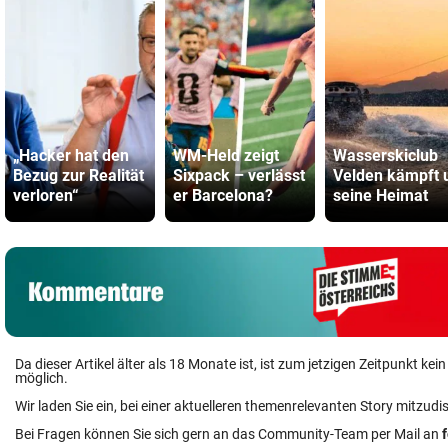
„Hacker hat den
WM-Held zeigt
Wasserskiclub
Bezug zur Realität
Sixpack – verlässt
Velden kämpft
verloren“
er Barcelona?
seine Heimat
Da dieser Artikel älter als 18 Monate ist, ist zum jetzigen Zeitpunkt k
möglich.
Wir laden Sie ein, bei einer aktuelleren themenrelevanten Story mitzudi
Bei Fragen können Sie sich gern an das Community-Team per Mail an