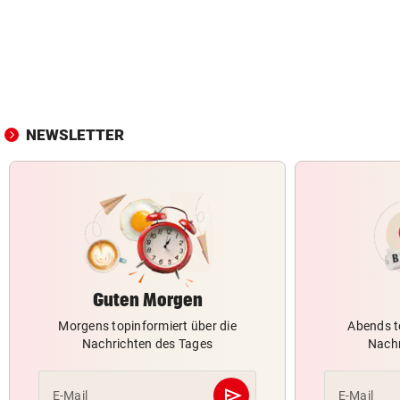
NEWSLETTER
Guten Morgen
Morgens topinformiert über die
Abends t
Nachrichten des Tages
Nachr
send
E-Mail
E-Mail