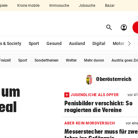
piele
Krone mobile
Immosuche
Jobsuche
Bazar
search
account_circle
Menü aufklappen
Suchen
s & Society
Sport
Gesund
Ausland
Digital
Motor
Wir
reizeit
Sport
Sonderthemen
Wetter
Mehr davon
Austria goes Zr
len
Oberösterreich
 um
JUGENDLICHE ALS OPFER
vor 4
eal
Penisbilder verschickt: So
reagierten die Vereine
ABER KEIN MORDVERSUCH
vor ein
Messerstecher muss für zwe