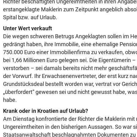
Richter beschäftigten Ungereimtheiten in ihren Angabe
erstangeklagte Maklerin zum Zeitpunkt angeblich absol
Spital bzw. auf Urlaub.
Unter Wert verkauft
Die wegen schweren Betrugs Angeklagten sollen im He
gedrängt haben, ihre Immobilie, eine ehemalige Pensi
750.000 Euro einer Immobilienfirma zu verkaufen, obw
bei 1,66 Millionen Euro gelegen sei. Die Eigentümerin – s
verstorben – sei damals bereits nicht mehr geschäftsf
der Vorwurf. Ihr Erwachsenenvertreter, der erst kurz n
Grundstücksdeal bestellt worden war, vertrat vor Gericht
„überfordert“ gewesen sei und nicht gewusst habe, was
habe.
Krank oder in Kroatien auf Urlaub?
Am Dienstag konfrontierte der Richter die Maklerin mi
Ungereimtheiten in den bisherigen Aussagen. So war si
Staatsanwaltschaft beschlagnahmten Dokumenten zu jen