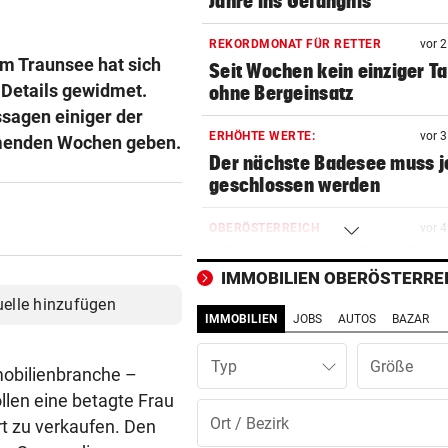
Jahre ins Gefängnis
REKORDMONAT FÜR RETTER
vor 
m Traunsee hat sich
Seit Wochen kein einziger T
 Details gewidmet.
ohne Bergeinsatz
sagen einiger der
ERHÖHTE WERTE:
vor 
ommenden Wochen geben.
Der nächste Badesee muss j
geschlossen werden
OBERÖSTERREICH
vor 
„Wer will mich?“: Diese Tier
haben kein Zuhause
IMMOBILIEN OBERÖSTERRE
uelle hinzufügen
IMMOBILIEN
JOBS
AUTOS
BAZAR
FEUERWEHR-AUSSTATTER
vor 
Waldbrände „befeuern“ das
Typ
Geschäft von Rosenbauer
mobilienbranche –
llen eine betagte Frau
NEUES MODELL
vor 
rt zu verkaufen. Den
Regeln bei Deutschkursen w