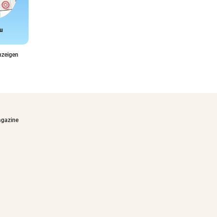
u
Snake
nzeigen
agazine