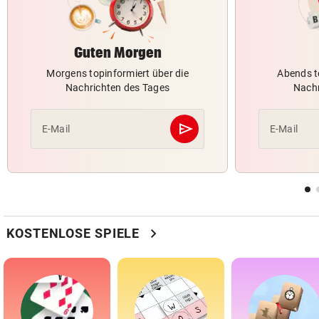
Guten Morgen
Morgens topinformiert über die
Abends t
Nachrichten des Tages
Nachr
send
E-Mail
E-Mail
Abschicken
chevron_right
KOSTENLOSE SPIELE