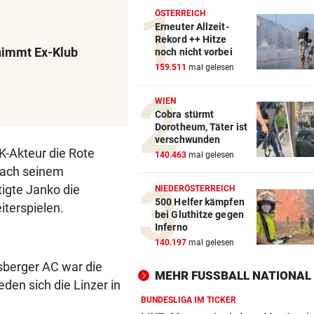
ÖSTERREICH
Erneuter Allzeit-
Rekord ++ Hitze
 nimmt Ex-Klub
noch nicht vorbei
159.511
mal gelesen
WIEN
Cobra stürmt
Dorotheum, Täter ist
verschwunden
K-Akteur die Rote
140.463
mal gelesen
 nach seinem
tigte Janko die
NIEDERÖSTERREICH
500 Helfer kämpfen
terspielen.
bei Gluthitze gegen
Inferno
140.197
mal gelesen
sberger AC war die
MEHR FUSSBALL NATIONAL
eden sich die Linzer in
BUNDESLIGA IM TICKER