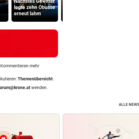
Nächstes Gewitter
Polin Niewiadoma
Sager wirkt
legte zehn Obusse
triumphiert am
Mütter-Auf
erneut lahm
Mont Ventoux
gegen Kanz
ein Kommentieren mehr
skutieren:
Themenübersicht
.
forum@krone.at
wenden.
ALLE NEWS