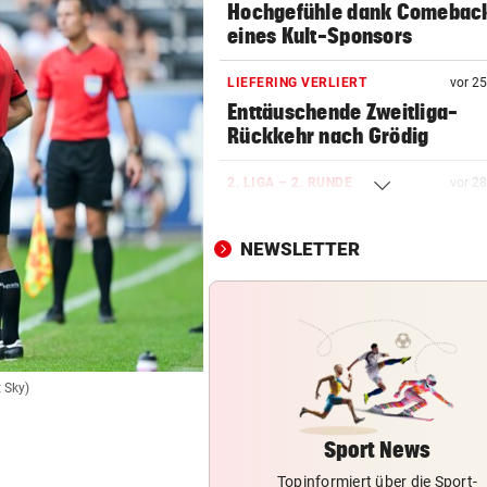
Hochgefühle dank Comebac
eines Kult-Sponsors
LIEFERING VERLIERT
vor 2
Enttäuschende Zweitliga-
Rückkehr nach Grödig
2. LIGA – 2. RUNDE
vor 2
Fehlstart komplett! Nächste 
für St. Pölten
NEWSLETTER
IN GREENSBORO
vor 4
Straka verpasst bei PGA-Tur
den Cut vorzeitig
SCHRIEB WM-GESCHICHTE
vor 5
t Sky)
Bayern kassiert Millionen – 
Transfer-Clou
Sport News
Topinformiert über die Sport-
BEI WOLFURTTROPHY