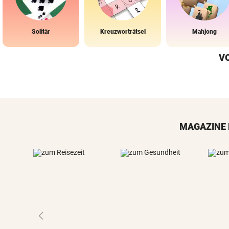
Solitär
Kreuzworträtsel
Mahjong
V
MAGAZINE 