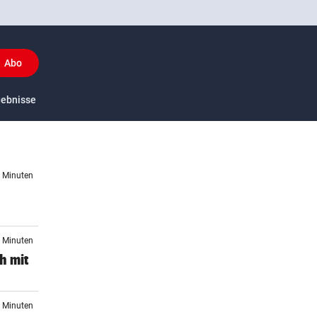
Abo
y
gebnisse
US-Sport
5 Minuten
7 Minuten
h mit
0 Minuten