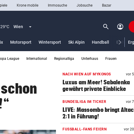
piele
Krone mobile
Immosuche
Jobsuche
Bazar
search
account_circle
Menü aufklappen
Suchen
29°C
Wien
ix
Motorsport
Wintersport
Ski Alpin
Handball
Eishocke
Er
ropa League
International
Regionalliga
Unterhaus
Frauen
len
NACH WIEN AUF MYKONOS
vor 
Luxus am Meer! Sabalenka
t schon
gewährt private Einblicke
!“
BUNDESLIGA IM TICKER
vor 
LIVE: Massombo bringt Altac
2:1 in Führung!
FUSSBALL-FANS FEIERN
vor 2