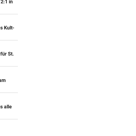
2:1 in
 Kult-
für St.
 am
s alle
Rapids System?
Brooks