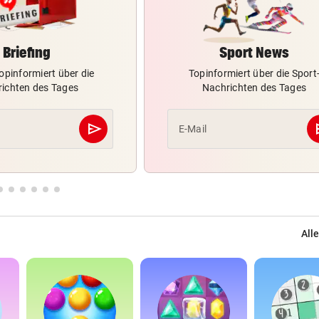
Briefing
Sport News
opinformiert über die
Topinformiert über die Sport
ichten des Tages
Nachrichten des Tages
send
s
E-Mail
Abschicken
Alle