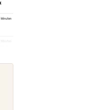
k
5 Minuten
8 Minuten
Pleite
9 Minuten
nier
4 Minuten
dank
Guten Morgen
Morgens topinformiert über die
17:25