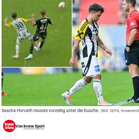
© Krone Multimedia GmbH & Co KG 2026
Muthgasse 2, 1190 Wien
Sascha Horvath musste vorzeitig unter die Dusche.
(Bild: GEPA, Screensho
Von
krone Sport