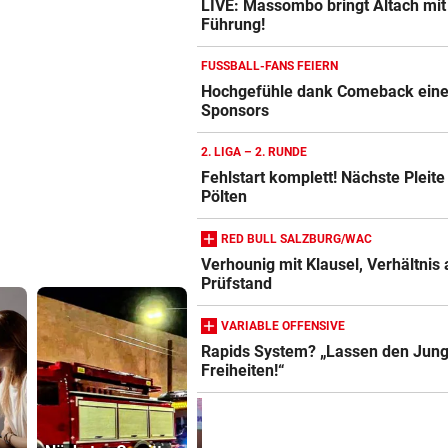
LIVE: Massombo bringt Altach mit 
Führung!
FUSSBALL-FANS FEIERN
Hochgefühle dank Comeback eines
Sponsors
2. LIGA – 2. RUNDE
Fehlstart komplett! Nächste Pleite 
Pölten
RED BULL SALZBURG/WAC
Verhounig mit Klausel, Verhältnis
Prüfstand
VARIABLE OFFENSIVE
Rapids System? „Lassen den Jung
Freiheiten!“