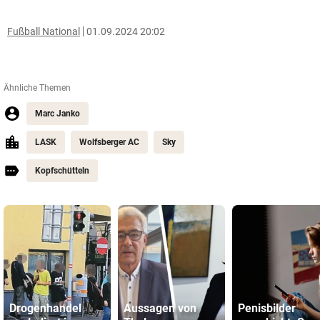
Fußball National
01.09.2024 20:02
Ähnliche Themen
Marc Janko
LASK
Wolfsberger AC
Sky
Kopfschütteln
Drogenhandel
Aussagen von
Penisbilder