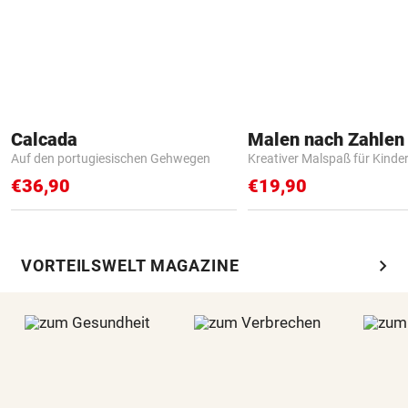
Calcada
Auf den portugiesischen Gehwegen
Kreativer Malspaß für Kinde
€36,90
€19,90
chevron_right
VORTEILSWELT MAGAZINE