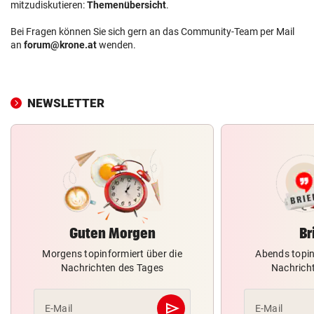
mitzudiskutieren:
Themenübersicht
.
Bei Fragen können Sie sich gern an das Community-Team per Mail
an
forum@krone.at
wenden.
NEWSLETTER
Guten Morgen
Br
Morgens topinformiert über die
Abends topin
Nachrichten des Tages
Nachrich
send
E-Mail
E-Mail
Abschicken