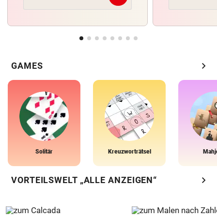
chevron_right
GAMES
Solitär
Kreuzworträtsel
Mahj
chevron_right
VORTEILSWELT „ALLE ANZEIGEN“