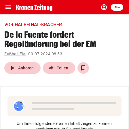
menu
account_circle
Navigation
Anmelden
Abo
close
Schließen
ein-/ausklappen
VOR HALBFINAL-KRACHER
Abonnieren
De la Fuente fordert
Regeländerung bei der EM
account_circle
arrow_right
Anmelden
Fußball EM
09.07.2024 08:53
pin_drop
arrow_right
Bundesland auswäh
Wien
play_arrow
Anhören
Teilen
bookmark
Merkliste
Suchbegriff
search
eingeben
Um Ihnen folgenden externen Inhalt zeigen zu können,