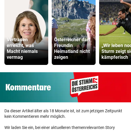
ZUM VERGLEICH
Vertrauen
Österreicher darf
erreicht, was
Freundin
„Wir leben no
Macht niemals
Heimatland nicht
Sturm zeigt s
vermag
zeigen
kämpferisch
Da dieser Artikel älter als 18 Monate ist, ist zum jetzigen Zeitpunkt
kein Kommentieren mehr möglich.
Wir laden Sie ein, bei einer aktuelleren themenrelevanten Story