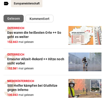
Europameisterschaft
(ausgewählt)
Gelesen
Kommentiert
ÖSTERREICH
Das waren die heißesten Orte ++ So
geht es weiter
152.663
mal gelesen
ÖSTERREICH
Action-Cam Vergleich
Erneuter Allzeit-Rekord ++ Hitze noch
nicht vorbei
ZUM VERGLEICH
152.561
mal gelesen
Crosstrainer Vergleich
ZUM VERGLEICH
NIEDERÖSTERREICH
500 Helfer kämpfen bei Gluthitze
gegen Inferno
E-Bike Vergleich
130.043
mal gelesen
ZUM VERGLEICH