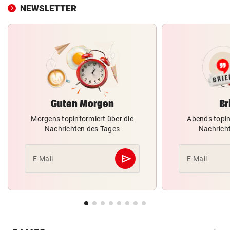
NEWSLETTER
Guten Morgen
Br
Morgens topinformiert über die
Abends topin
Nachrichten des Tages
Nachrich
send
E-Mail
E-Mail
Abschicken