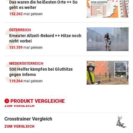
Das waren die heißesten Orte ++ So
geht es weiter
Action-Cam Vergleich
152.262
mal gelesen
ZUM VERGLEICH
ÖSTERREICH
Crosstrainer Vergleich
Erneuter Allzeit-Rekord ++ Hitze noch
ZUM VERGLEICH
nicht vorbei
151.759
mal gelesen
E-Bike Vergleich
ZUM VERGLEICH
NIEDERÖSTERREICH
500 Helfer kämpfen bei Gluthitze
Elektro-Scooter Vergleich
gegen Inferno
119.264
mal gelesen
ZUM VERGLEICH
Ergometer Vergleich
PRODUKT VERGLEICHE
ZUM VERGLEICH
Fahrrad Test
ZUM VERGLEICH