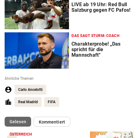
LIVE ab 19 Uhr: Red Bull
Salzburg gegen FC Pafos!
DAS SAGT STURM-COACH
Charakterprobe! „Das
spricht für die
Mannschaft“
Ähnliche Themen
Carlo Ancelotti
Real Madrid
FIFA
(ausgewählt)
Gelesen
Kommentiert
ÖSTERREICH