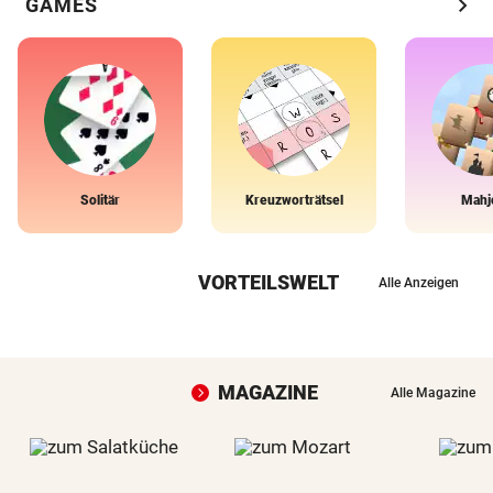
chevron_right
GAMES
Solitär
Kreuzworträtsel
Mahj
VORTEILSWELT
Alle Anzeigen
MAGAZINE
Alle Magazine