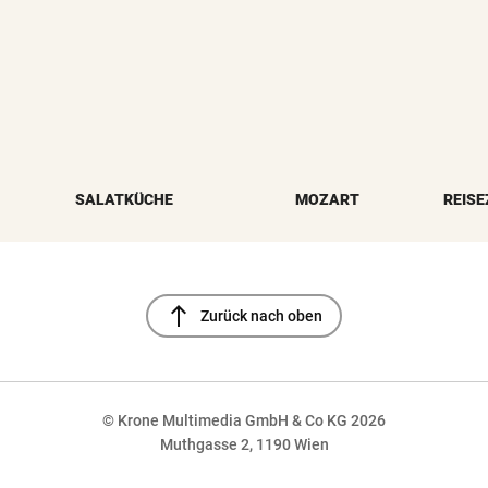
SALATKÜCHE
MOZART
REISE
north
Zurück nach oben
© Krone Multimedia GmbH & Co KG 2026
Muthgasse 2, 1190 Wien