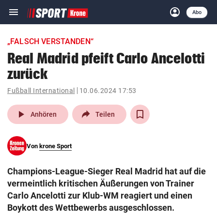
menu
account_circle
Navigation
Anmelden
Abo
close
Schließen
ein-/ausklappen
„FALSCH VERSTANDEN“
Abonnieren
Real Madrid pfeift Carlo Ancelotti
zurück
account_circle
arrow_right
Anmelden
Fußball International
10.06.2024 17:53
pin_drop
arrow_right
Bundesland auswäh
Wien
play_arrow
Anhören
Teilen
bookmark
Merkliste
Von
krone Sport
Suchbegriff
search
Champions-League-Sieger Real Madrid hat auf die
eingeben
vermeintlich kritischen Äußerungen von Trainer
Carlo Ancelotti zur Klub-WM reagiert und einen
Boykott des Wettbewerbs ausgeschlossen.