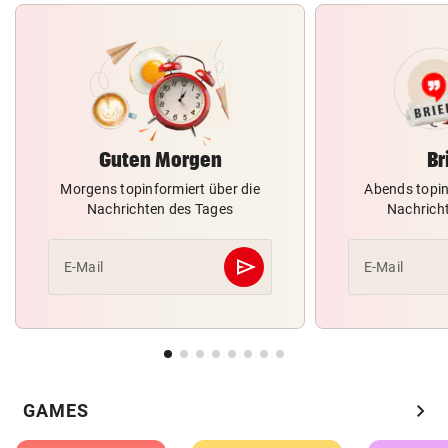
Guten Morgen
Br
Morgens topinformiert über die
Abends topin
Nachrichten des Tages
Nachrich
send
E-Mail
E-Mail
Abschicken
chevron_right
GAMES