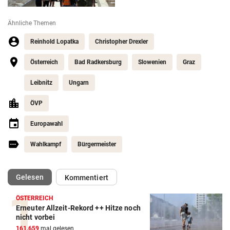
Ähnliche Themen
Reinhold Lopatka
Christopher Drexler
Österreich
Bad Radkersburg
Slowenien
Graz
Leibnitz
Ungarn
ÖVP
Europawahl
Wahlkampf
Bürgermeister
(ausgewählt)
Gelesen
Kommentiert
ÖSTERREICH
Erneuter Allzeit-Rekord ++ Hitze noch
nicht vorbei
161.659
mal gelesen