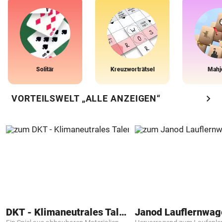
Solitär
Kreuzworträtsel
Mahj
chevron_right
VORTEILSWELT „ALLE ANZEIGEN“
DKT - Klimaneutrales Talent
Janod Lauflernwa