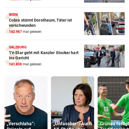
WIEN
Cobra stürmt Dorotheum, Täter ist
verschwunden
142.967
mal gelesen
SALZBURG
TV-Star geht mit Kanzler Stocker hart
ins Gericht
141.808
mal gelesen
„Verschlaha“:
„Unfassbar“: Auch
Grünau fertig