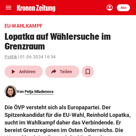
menu
account_circle
Navigation
Anmelden
Abo
close
Schließen
ein-/ausklappen
EU-WAHLKAMPF
Abonnieren
Lopatka auf Wählersuche im
Grenzraum
account_circle
arrow_right
Anmelden
Politik
01.06.2024 16:34
pin_drop
arrow_right
Bundesland auswäh
Wien
play_arrow
Anhören
Teilen
bookmark
Merkliste
Von
Petja Mladenova
Suchbegriff
search
Die ÖVP versteht sich als Europapartei. Der
eingeben
Spitzenkandidat für die EU-Wahl, Reinhold Lopatka,
sucht im Wahlkampf daher das Verbindende. Er
bereist Grenzregionen im Osten Österreichs. Die