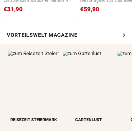
Ein Spiel aus abbaubaren Materialien
Hervorragend zum Laufenle
€31,90
€59,90
chevron_right
VORTEILSWELT MAGAZINE
REISEZEIT STEIERMARK
GARTENLUST