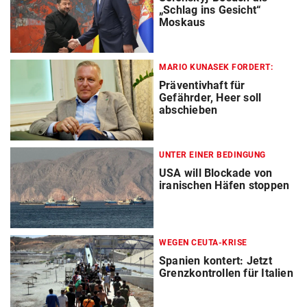
„Schlag ins Gesicht“
Moskaus
MARIO KUNASEK FORDERT:
Präventivhaft für
Gefährder, Heer soll
abschieben
UNTER EINER BEDINGUNG
USA will Blockade von
iranischen Häfen stoppen
WEGEN CEUTA-KRISE
Spanien kontert: Jetzt
Grenzkontrollen für Italien