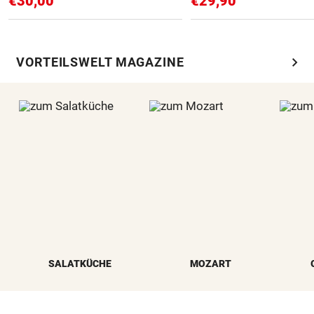
€30,00
€29,90
chevron_right
VORTEILSWELT MAGAZINE
SALATKÜCHE
MOZART