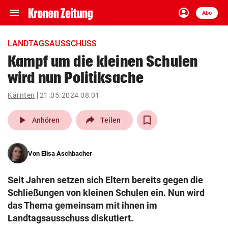
menu
account_circle
Navigation
Anmelden
Abo
close
Schließen
ein-/ausklappen
LANDTAGSAUSSCHUSS
Abonnieren
Kampf um die kleinen Schulen
wird nun Politiksache
account_circle
arrow_right
Anmelden
Kärnten
21.05.2024 08:01
pin_drop
arrow_right
Bundesland auswäh
Wien
play_arrow
Anhören
Teilen
bookmark
Merkliste
Von
Elisa Aschbacher
Suchbegriff
search
Seit Jahren setzen sich Eltern bereits gegen die
eingeben
Schließungen von kleinen Schulen ein. Nun wird
das Thema gemeinsam mit ihnen im
Landtagsausschuss diskutiert.