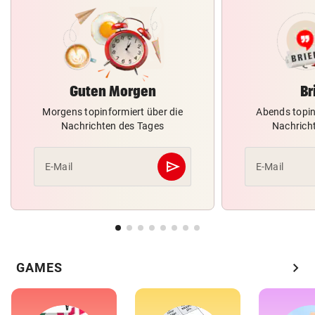
Guten Morgen
Br
Morgens topinformiert über die
Abends topin
Nachrichten des Tages
Nachrich
send
E-Mail
E-Mail
Abschicken
chevron_right
GAMES