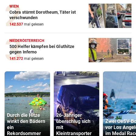
WIEN
Cobra stürmt Dorotheum, Täter ist
verschwunden
142.537
mal gelesen
NIEDERÖSTERREICH
500 Helfer kämpfen bei Gluthitze
gegen Inferno
141.272
mal gelesen
Durch die Hitze
26-Jähriger
winkt den Bädern
überschlug sich
Zwei OeSV-Bo
ein
mit
vor Los Angel
Rekordsommer
Kleintransporter
im Medal Rac