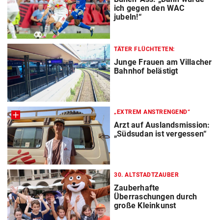
ich gegen den WAC
jubeln!“
TÄTER FLÜCHTETEN:
Junge Frauen am Villacher
Bahnhof belästigt
„EXTREM ANSTRENGEND“
Arzt auf Auslandsmission:
„Südsudan ist vergessen“
30. ALTSTADTZAUBER
Zauberhafte
Überraschungen durch
große Kleinkunst