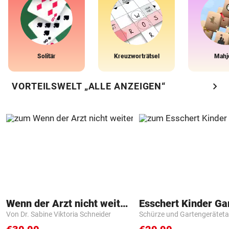
Solitär
Kreuzworträtsel
Mahj
chevron_right
VORTEILSWELT „ALLE ANZEIGEN“
Wenn der Arzt nicht weiter weiß
Von Dr. Sabine Viktoria Schneider
Schürze und Gartengerätet