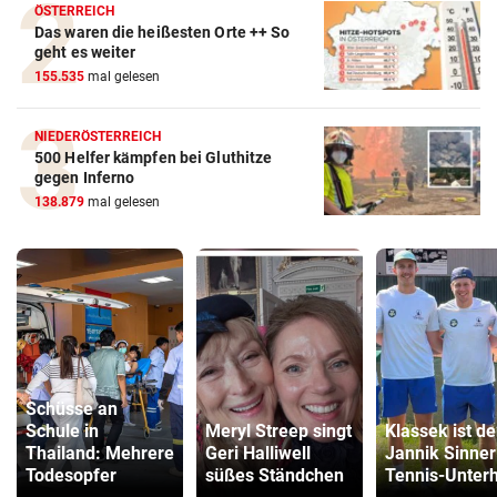
ÖSTERREICH
Das waren die heißesten Orte ++ So
geht es weiter
155.535
mal gelesen
NIEDERÖSTERREICH
500 Helfer kämpfen bei Gluthitze
gegen Inferno
138.879
mal gelesen
Schüsse an
Schule in
Meryl Streep singt
Klassek ist de
Thailand: Mehrere
Geri Halliwell
Jannik Sinner
Todesopfer
süßes Ständchen
Tennis-Unter