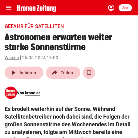
menu
account_circle
Navigation
Anmelden
Abo
close
Schließen
ein-/ausklappen
GEFAHR FÜR SATELLITEN
Abonnieren
Astronomen erwarten weiter
starke Sonnenstürme
account_circle
arrow_right
Anmelden
Wissen
16.05.2024 13:00
pin_drop
arrow_right
Bundesland auswäh
Wien
play_arrow
Anhören
Teilen
bookmark
Merkliste
Von
krone.at
Suchbegriff
search
Es brodelt weiterhin auf der Sonne. Während
eingeben
Satellitenbetreiber noch dabei sind, die Folgen der
großen Sonnenstürme des Wochenendes im Detail
zu analysieren, folgte am Mittwoch bereits eine