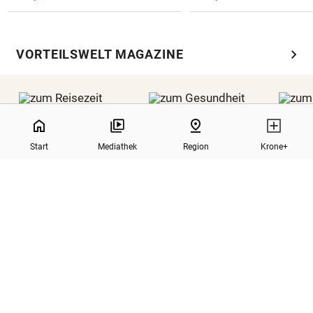
chevron_right
VORTEILSWELT MAGAZINE
0%
home
pin_drop
Start
Mediathek
Region
Krone+
REISEZEIT
GESUNDHEIT