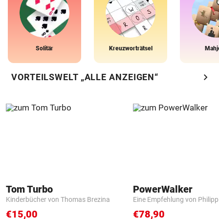
Solitär
Kreuzworträtsel
Mahj
chevron_right
VORTEILSWELT „ALLE ANZEIGEN“
Tom Turbo
PowerWalker
Kinderbücher von Thomas Brezina
Eine Empfehlung von Philip
€15,00
€78,90