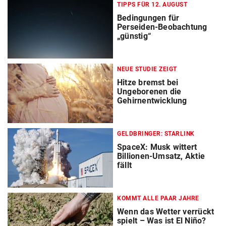
TIPPS FÜR 12. AUGUST
Bedingungen für
Perseiden-Beobachtung
„günstig“
NEUE STUDIE ZEIGT
Hitze bremst bei
Ungeborenen die
Gehirnentwicklung
GELDBRINGER: STARLINK
SpaceX: Musk wittert
Billionen-Umsatz, Aktie
fällt
KOMMT ALLE PAAR JAHRE
Wenn das Wetter verrückt
spielt – Was ist El Niño?