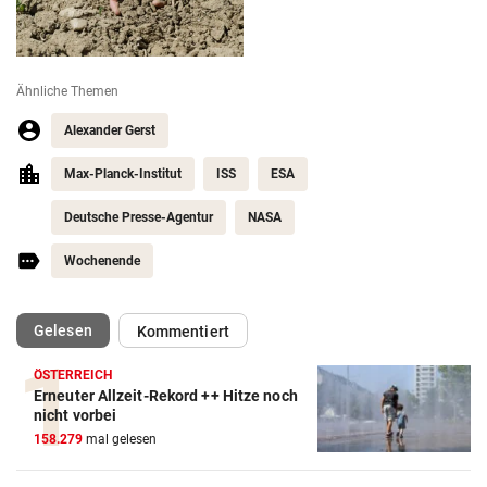
Ähnliche Themen
Alexander Gerst
Max-Planck-Institut
ISS
ESA
Deutsche Presse-Agentur
NASA
Wochenende
(ausgewählt)
Gelesen
Kommentiert
ÖSTERREICH
Erneuter Allzeit-Rekord ++ Hitze noch
nicht vorbei
158.279
mal gelesen