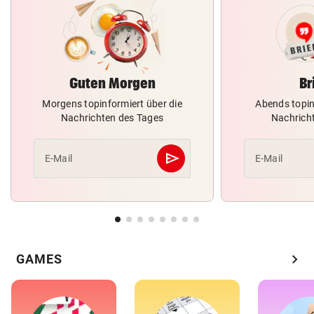
Guten Morgen
Br
Morgens topinformiert über die
Abends topin
Nachrichten des Tages
Nachrich
send
E-Mail
E-Mail
Abschicken
chevron_right
GAMES