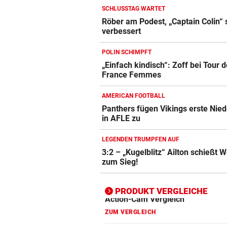
SCHLUSSTAG WARTET
Röber am Podest, „Captain Colin“ 
verbessert
Action-Cam Vergleich
ZUM VERGLEICH
POLIN SCHIMPFT
„Einfach kindisch“: Zoff bei Tour 
Crosstrainer Vergleich
France Femmes
ZUM VERGLEICH
AMERICAN FOOTBALL
E-Bike Vergleich
Panthers fügen Vikings erste Nie
ZUM VERGLEICH
in AFLE zu
Elektro-Scooter Vergleich
LEGENDEN TRUMPFEN AUF
3:2 – „Kugelblitz“ Ailton schießt 
ZUM VERGLEICH
zum Sieg!
Ergometer Vergleich
ZUM VERGLEICH
PRODUKT VERGLEICHE
Fahrrad Test
ZUM VERGLEICH