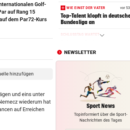
nternationalen Golf-
WIE EINST DER VATER
vor 5
Par auf Rang 15
Top-Talent klopft in deutsch
 auf dem Par72-Kurs
Bundesliga an
SCHLUSSTAG WARTET
Röber am Podest, „Captain C
stark verbessert
NEWSLETTER
MOURINHO GREIFT DURCH
Diese Regeln gelten ab sofor
uelle hinzufügen
die Real-Spieler
VEREIN NIMMT ABSCHIED
ägen und eins unter
Steirischer Unterligist traue
as Nemecz wiederum hat
19-Jährigen
Sport News
ancen auf Erreichen
Topinformiert über die Sport-
POLIN SCHIMPFT
Nachrichten des Tages
„Einfach kindisch“: Zoff bei 
de France Femmes