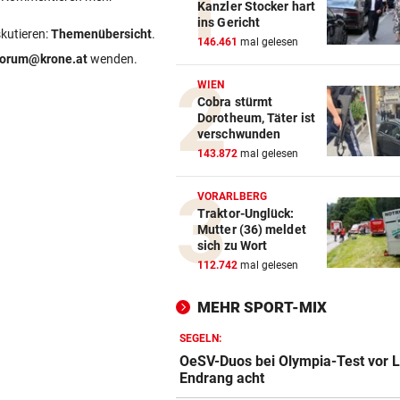
Kanzler Stocker hart
ins Gericht
skutieren:
Themenübersicht
.
146.461
mal gelesen
forum@krone.at
wenden.
WIEN
Cobra stürmt
Dorotheum, Täter ist
verschwunden
143.872
mal gelesen
VORARLBERG
Traktor-Unglück:
Mutter (36) meldet
sich zu Wort
112.742
mal gelesen
MEHR SPORT-MIX
SEGELN:
OeSV-Duos bei Olympia-Test vor 
Endrang acht