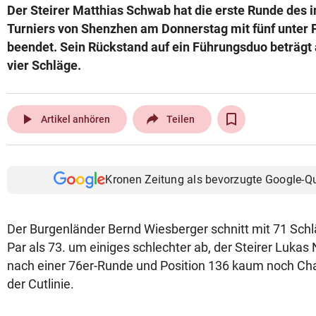
Der Steirer Matthias Schwab hat die erste Runde des i
© Krone Multimedia GmbH & Co KG 2026
Turniers von Shenzhen am Donnerstag mit fünf unter 
Muthgasse 2, 1190 Wien
beendet. Sein Rückstand auf ein Führungsduo beträgt
vier Schläge.
play_arrow
Artikel anhören
Teilen
Kronen Zeitung als bevorzugte Google-Q
Der Burgenländer Bernd Wiesberger schnitt mit 71 Schl
Par als 73. um einiges schlechter ab, der Steirer Luk
nach einer 76er-Runde und Position 136 kaum noch Ch
der Cutlinie.