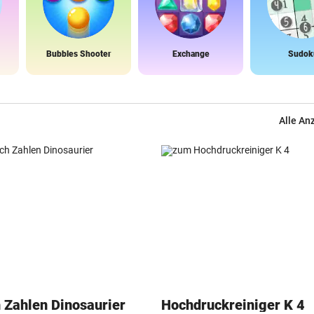
Bubbles Shooter
Exchange
Sudok
Alle An
 Zahlen Dinosaurier
Hochdruckreiniger K 4