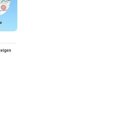
u
Snake
zeigen
Turtle Bay