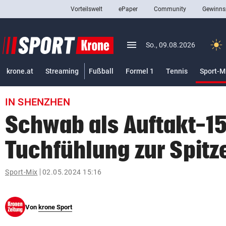
Vorteilswelt
ePaper
Community
Gewinns
close
Schließen
menu
Menü aufklappen
So., 09.08.2026
Abonnieren
krone.at
Streaming
Fußball
Formel 1
Tennis
Sport-M
account_circle
arrow_right
Anmelden
IN SHENZHEN
pin_drop
arrow_right
Bundesland auswäh
Wien
Schwab als Auftakt-15
bookmark
Merkliste
Tuchfühlung zur Spitz
Suchbegriff
Sport-Mix
02.05.2024 15:16
search
eingeben
Von
krone Sport