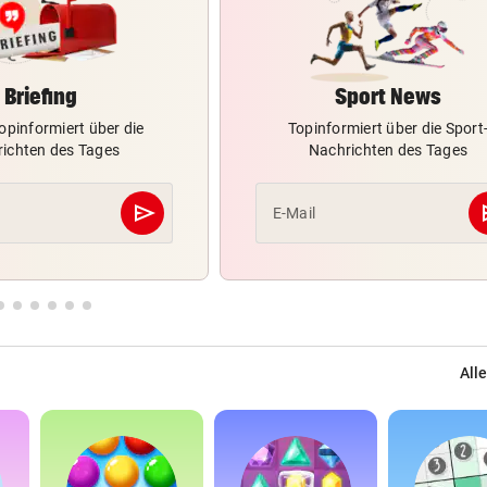
Briefing
Sport News
opinformiert über die
Topinformiert über die Sport
ichten des Tages
Nachrichten des Tages
send
s
E-Mail
Abschicken
Alle