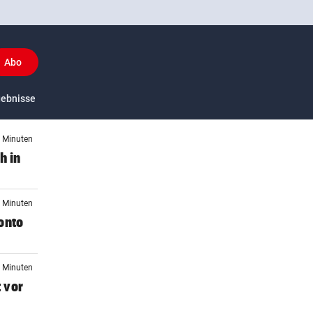
Abo
y
gebnisse
US-Sport
1 Minuten
h in
6 Minuten
onto
9 Minuten
 vor