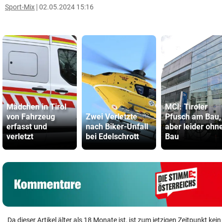
Sport-Mix
02.05.2024 15:16
Mädchen in Tirol
MCI: Tiroler
von Fahrzeug
Zwei Verletzte
Pfusch am Bau,
erfasst und
nach Biker-Unfall
aber leider ohn
verletzt
bei Edelschrott
Bau
Da dieser Artikel älter als 18 Monate ist, ist zum jetzigen Zeitpunkt k