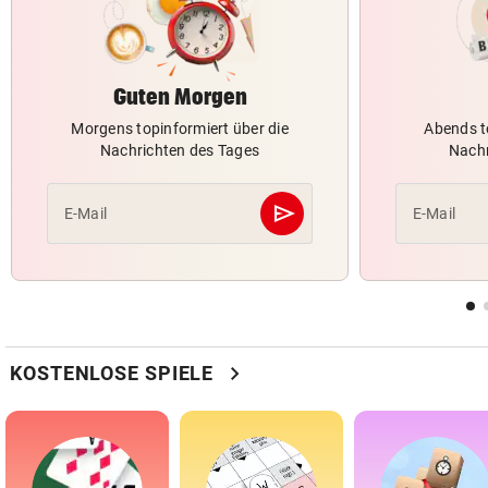
Guten Morgen
Morgens topinformiert über die
Abends t
Nachrichten des Tages
Nachr
send
E-Mail
E-Mail
Abschicken
chevron_right
KOSTENLOSE SPIELE