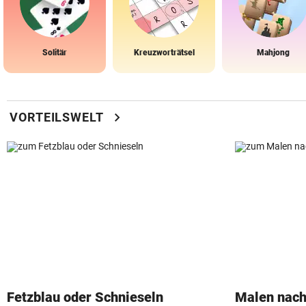
Solitär
Kreuzworträtsel
Mahjong
chevron_right
VORTEILSWELT
Fetzblau oder Schnieseln
Malen nach