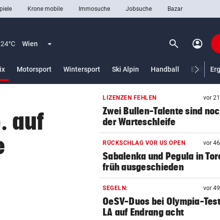
piele
Krone mobile
Immosuche
Jobsuche
Bazar
search
account_circle
Menü aufklappen
Suchen
24°C
Wien
(ausgewählt)
ix
Motorsport
Wintersport
Ski Alpin
Handball
Eishocke
Er
LIZENZEN FEHLEN
vor 2
len
Zwei Bullen-Talente sind noc
. auf
der Warteschleife
e
RÜCKSCHLAG VOR US OPEN
vor 4
Sabalenka und Pegula in Tor
früh ausgeschieden
SEGELN:
vor 4
OeSV-Duos bei Olympia-Test
LA auf Endrang acht