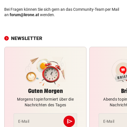
Bei Fragen können Sie sich gern an das Community-Team per Mail
an
forum@krone.at
wenden.
NEWSLETTER
Guten Morgen
Br
Morgens topinformiert über die
Abends topin
Nachrichten des Tages
Nachrich
send
E-Mail
E-Mail
Abschicken