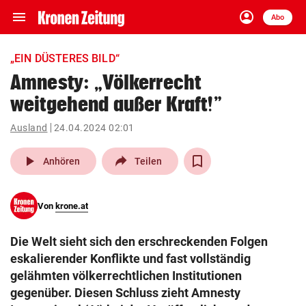
menu
account_circle
Navigation
Anmelden
Abo
close
Schließen
ein-/ausklappen
„EIN DÜSTERES BILD“
Abonnieren
Amnesty: „Völkerrecht
weitgehend außer Kraft!”
account_circle
arrow_right
Anmelden
Ausland
24.04.2024 02:01
pin_drop
arrow_right
Bundesland auswäh
Wien
play_arrow
Anhören
Teilen
bookmark
Merkliste
Von
krone.at
Suchbegriff
search
Die Welt sieht sich den erschreckenden Folgen
eingeben
eskalierender Konflikte und fast vollständig
gelähmten völkerrechtlichen Institutionen
gegenüber. Diesen Schluss zieht Amnesty