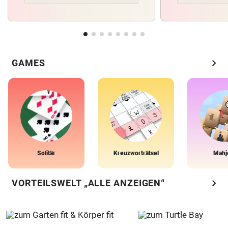
chevron_right
GAMES
Solitär
Kreuzworträtsel
Mahj
chevron_right
VORTEILSWELT „ALLE ANZEIGEN“