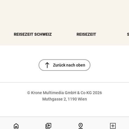
REISEZEIT SCHWEIZ
REISEZEIT
north
Zurück nach oben
© Krone Multimedia GmbH & Co KG 2026
Muthgasse 2, 1190 Wien
NaN%
home
pin_drop