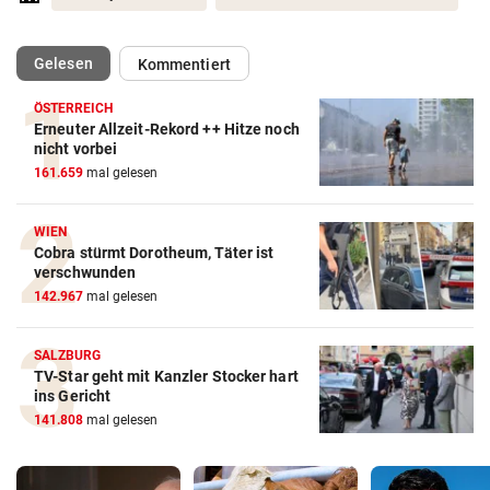
(ausgewählt)
Gelesen
Kommentiert
ÖSTERREICH
Erneuter Allzeit-Rekord ++ Hitze noch
nicht vorbei
161.659
mal gelesen
WIEN
Cobra stürmt Dorotheum, Täter ist
verschwunden
142.967
mal gelesen
SALZBURG
TV-Star geht mit Kanzler Stocker hart
ins Gericht
141.808
mal gelesen