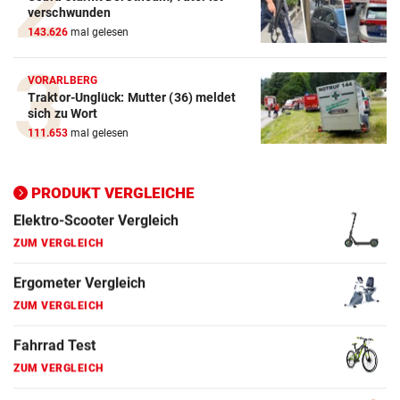
verschwunden
143.626
mal gelesen
E-Bike Vergleich
ZUM VERGLEICH
VORARLBERG
Traktor-Unglück: Mutter (36) meldet
Elektro-Scooter Vergleich
sich zu Wort
ZUM VERGLEICH
111.653
mal gelesen
Ergometer Vergleich
ZUM VERGLEICH
PRODUKT VERGLEICHE
Fahrrad Test
ZUM VERGLEICH
Fahrradanhänger Vergleich
ZUM VERGLEICH
Faszienrolle Vergleich
ZUM VERGLEICH