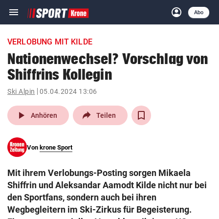
menu
account_circle
Navigation
Anmelden
Abo
close
Schließen
ein-/ausklappen
VERLOBUNG MIT KILDE
Abonnieren
Nationenwechsel? Vorschlag von
Shiffrins Kollegin
account_circle
arrow_right
Anmelden
Ski Alpin
05.04.2024 13:06
pin_drop
arrow_right
Bundesland auswäh
Wien
play_arrow
Anhören
Teilen
bookmark
Merkliste
Von
krone Sport
Suchbegriff
search
Mit ihrem Verlobungs-Posting sorgen Mikaela
eingeben
Shiffrin und Aleksandar Aamodt Kilde nicht nur bei
den Sportfans, sondern auch bei ihren
Wegbegleitern im Ski-Zirkus für Begeisterung.