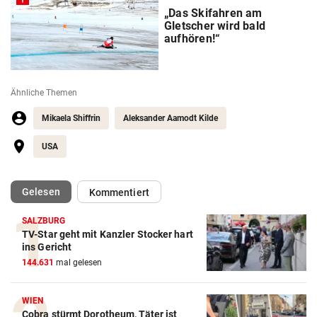
„Das Skifahren am
Gletscher wird bald
aufhören!“
Ähnliche Themen
Mikaela Shiffrin
Aleksander Aamodt Kilde
USA
(ausgewählt)
Gelesen
Kommentiert
SALZBURG
TV-Star geht mit Kanzler Stocker hart
Action-Cam Vergleich
ins Gericht
144.631
mal gelesen
ZUM VERGLEICH
Crosstrainer Vergleich
WIEN
Cobra stürmt Dorotheum, Täter ist
ZUM VERGLEICH