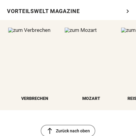
chevron_right
VORTEILSWELT MAGAZINE
VERBRECHEN
MOZART
REI
north
Zurück nach oben