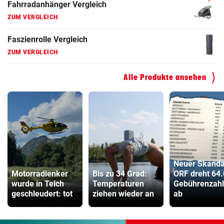
Hoverboard Vergleich
ZUM VERGLEICH
Kinderfahrrad Vergleich
ZUM VERGLEICH
Alle Produkte ansehen
Neuer Skanda
Motorradlenker
Bis zu 34 Grad:
ORF dreht 64
wurde in Teich
Temperaturen
Gebührenzahl
geschleudert: tot
ziehen wieder an
ab