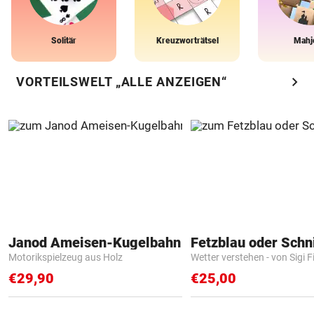
Solitär
Kreuzworträtsel
Mahj
chevron_right
VORTEILSWELT „ALLE ANZEIGEN“
Janod Ameisen-Kugelbahn
Fetzblau oder Schn
Motorikspielzeug aus Holz
Wetter verstehen - von Sigi F
€29,90
€25,00