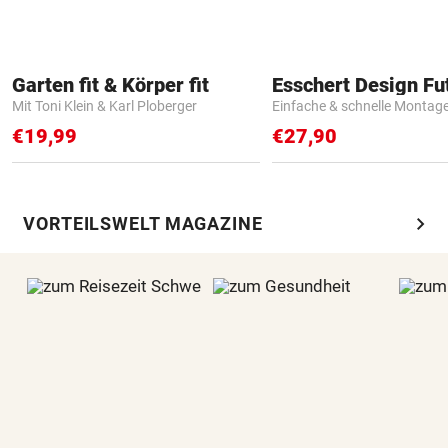
Garten fit & Körper fit
Mit Toni Klein & Karl Ploberger
Einfache & schnelle Montag
€19,99
€27,90
chevron_right
VORTEILSWELT MAGAZINE