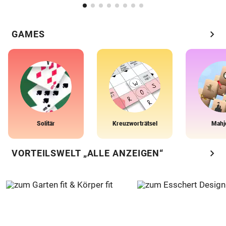
chevron_right
GAMES
Solitär
Kreuzworträtsel
Mahj
chevron_right
VORTEILSWELT „ALLE ANZEIGEN“