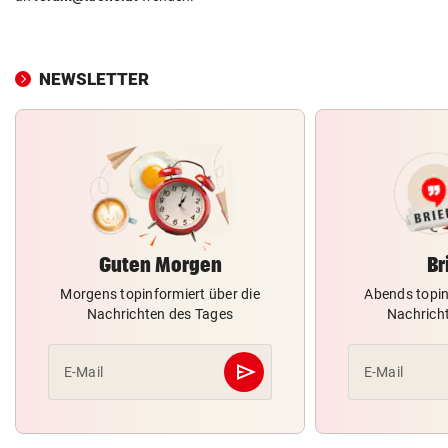
NEWSLETTER
Guten Morgen
Br
Morgens topinformiert über die
Abends topin
Nachrichten des Tages
Nachrich
send
E-Mail
E-Mail
Abschicken