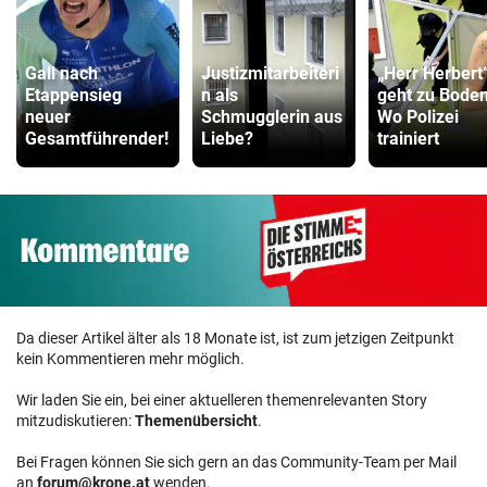
Gall nach
Justizmitarbeiteri
„Herr Herbert
Etappensieg
n als
geht zu Boden
neuer
Schmugglerin aus
Wo Polizei
Gesamtführender!
Liebe?
trainiert
Da dieser Artikel älter als 18 Monate ist, ist zum jetzigen Zeitpunkt
kein Kommentieren mehr möglich.
Wir laden Sie ein, bei einer aktuelleren themenrelevanten Story
mitzudiskutieren:
Themenübersicht
.
Bei Fragen können Sie sich gern an das Community-Team per Mail
an
forum@krone.at
wenden.