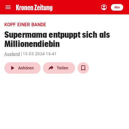
menu
account_circle
Navigation
Anmelden
Abo
close
Schließen
ein-/ausklappen
KOPF EINER BANDE
Abonnieren
Supermama entpuppt sich als
Millionendiebin
account_circle
arrow_right
Anmelden
Ausland
13.03.2024 16:41
pin_drop
arrow_right
Bundesland auswäh
Wien
play_arrow
Anhören
Teilen
bookmark
Merkliste
Suchbegriff
search
eingeben