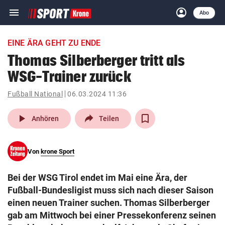
menu
account_circle
Navigation
Anmelden
Abo
close
Schließen
ein-/ausklappen
EINE ÄRA GEHT ZU ENDE
Abonnieren
Thomas Silberberger tritt als
WSG-Trainer zurück
account_circle
arrow_right
Anmelden
Fußball National
06.03.2024 11:36
pin_drop
arrow_right
Bundesland auswäh
Wien
play_arrow
Anhören
Teilen
bookmark
Merkliste
Von
krone Sport
Suchbegriff
search
Bei der WSG Tirol endet im Mai eine Ära, der
eingeben
Fußball-Bundesligist muss sich nach dieser Saison
einen neuen Trainer suchen. Thomas Silberberger
gab am Mittwoch bei einer Pressekonferenz seinen