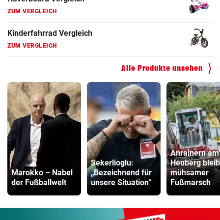
ZUM VERGLEICH
Kinderfahrrad Vergleich
ZUM VERGLEICH
Alle Produkte ansehen
Anrainern am
Sekerlioglu:
Heuberg bleib
Marokko – Nabel
„Bezeichnend für
mühsamer
der Fußballwelt
unsere Situation“
Fußmarsch