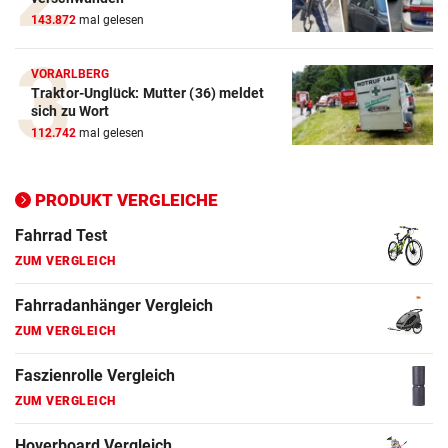
143.872
mal gelesen
E-Bike Vergleich
ZUM VERGLEICH
VORARLBERG
Traktor-Unglück: Mutter (36) meldet
Elektro-Scooter Vergleich
sich zu Wort
ZUM VERGLEICH
112.742
mal gelesen
Ergometer Vergleich
ZUM VERGLEICH
PRODUKT VERGLEICHE
Fahrrad Test
ZUM VERGLEICH
Fahrradanhänger Vergleich
ZUM VERGLEICH
Faszienrolle Vergleich
ZUM VERGLEICH
Hoverboard Vergleich