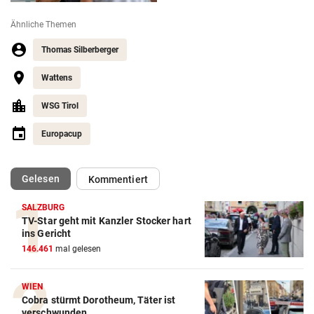
Ähnliche Themen
Thomas Silberberger
Wattens
WSG Tirol
Europacup
(ausgewählt)
Gelesen
Kommentiert
SALZBURG
TV-Star geht mit Kanzler Stocker hart
Action-Cam Vergleich
ins Gericht
146.461
mal gelesen
ZUM VERGLEICH
Crosstrainer Vergleich
WIEN
Cobra stürmt Dorotheum, Täter ist
ZUM VERGLEICH
verschwunden