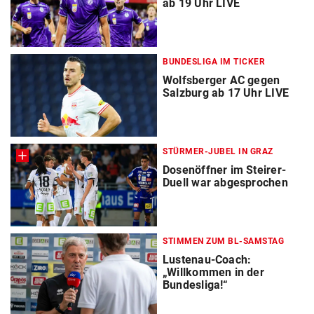
ab 19 Uhr LIVE
BUNDESLIGA IM TICKER
Wolfsberger AC gegen
Salzburg ab 17 Uhr LIVE
STÜRMER-JUBEL IN GRAZ
Dosenöffner im Steirer-
Duell war abgesprochen
STIMMEN ZUM BL-SAMSTAG
Lustenau-Coach:
„Willkommen in der
Bundesliga!“