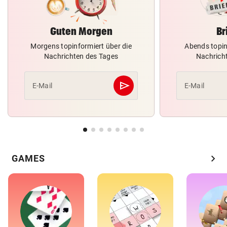
Guten Morgen
Br
Morgens topinformiert über die
Abends topin
Nachrichten des Tages
Nachrich
send
E-Mail
E-Mail
Abschicken
chevron_right
GAMES