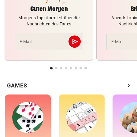
Guten Morgen
Br
Morgens topinformiert über die
Abends topin
Nachrichten des Tages
Nachrich
send
E-Mail
E-Mail
Abschicken
chevron_right
GAMES