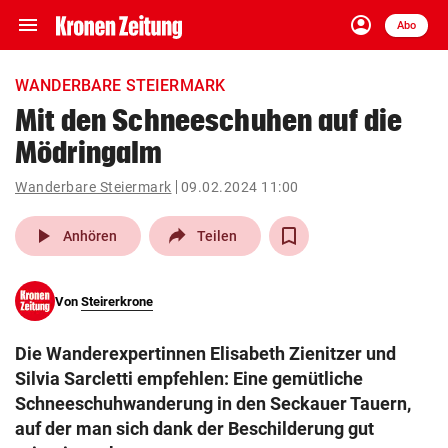
menu
account_circle
Navigation
Anmelden
Abo
close
Schließen
ein-/ausklappen
WANDERBARE STEIERMARK
Abonnieren
Mit den Schneeschuhen auf die
Mödringalm
account_circle
arrow_right
Anmelden
Wanderbare Steiermark
09.02.2024 11:00
pin_drop
arrow_right
Bundesland auswäh
Wien
play_arrow
Anhören
Teilen
bookmark
Merkliste
Von
Steirerkrone
Suchbegriff
search
Die Wanderexpertinnen Elisabeth Zienitzer und
eingeben
Silvia Sarcletti empfehlen: Eine gemütliche
Schneeschuhwanderung in den Seckauer Tauern,
auf der man sich dank der Beschilderung gut