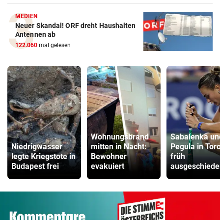
MEDIEN
Neuer Skandal! ORF dreht Haushalten
Antennen ab
122.060
mal gelesen
Wohnungsbrand
Sabalenka un
Niedrigwasser
mitten in Nacht:
Pegula in Tor
legte Kriegstote in
Bewohner
früh
Budapest frei
evakuiert
ausgeschiede