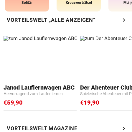
Solitär
Kreuzworträtsel
Mahj
chevron_right
VORTEILSWELT „ALLE ANZEIGEN“
Janod Lauflernwagen ABC
Der Abenteuer Clu
Hervorragend zum Laufenlernen
Spielerische Abenteuer mit P
€59,90
€19,90
chevron_right
VORTEILSWELT MAGAZINE