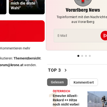
mich die erste
Infantino-
Wirtshaussterben: „Sternbr
Sager: Abe
Wahl“
Mitarbeiterin
recht hat …
schlittert in Pleite
Vorarlberg News
Topinformiert mit den Nachricht
GEGEN WATTENS
vor 
aus Vorarlberg
Altachs Massombo kennt de
Schlüssel zum Erfolg
se
E-Mail
VON POLIZEI GESCHNAPPT
vor 
Urlauber war mit illegalen W
ein Kommentieren mehr
unterwegs
skutieren:
Themenübersicht
.
DREI MÄNNER ANGEKLAGT
vor 
forum@krone.at
wenden.
Verein als Tarnung für
chevron_right
TOP 3
Drogenplantage genutzt
(ausgewählt)
Gelesen
Kommentiert
ÖSTERREICH
Erneuter Allzeit-
Rekord ++ Hitze
noch nicht vorbei