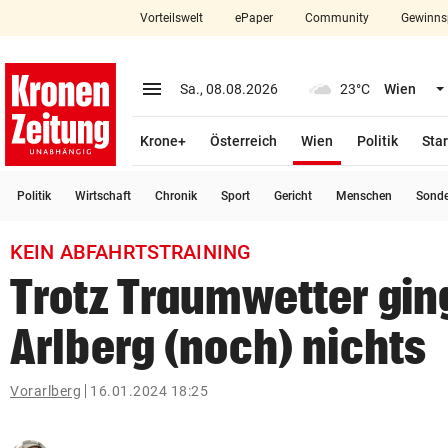
Vorteilswelt
ePaper
Community
Gewinns
close
Schließen
menu
Menü aufklappen
Sa., 08.08.2026
23°C
Wien
Abonnieren
(ausgewählt)
Krone+
Österreich
Wien
Politik
Star
account_circle
arrow_right
Anmelden
Politik
Wirtschaft
Chronik
Sport
Gericht
Menschen
Sond
pin_drop
arrow_right
Bundesland auswäh
Wien
KEIN ABFAHRTSTRAINING
bookmark
Merkliste
Trotz Traumwetter gi
Arlberg (noch) nichts
Suchbegriff
search
eingeben
Vorarlberg
16.01.2024 18:25