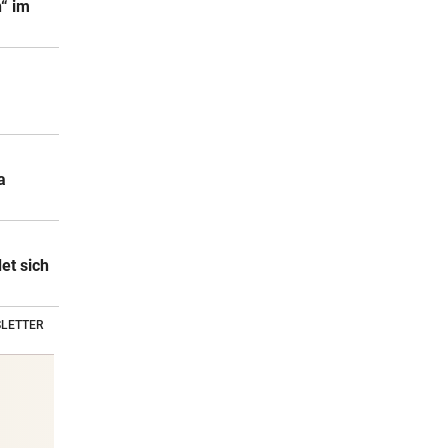
n“ im
a
et sich
LETTER