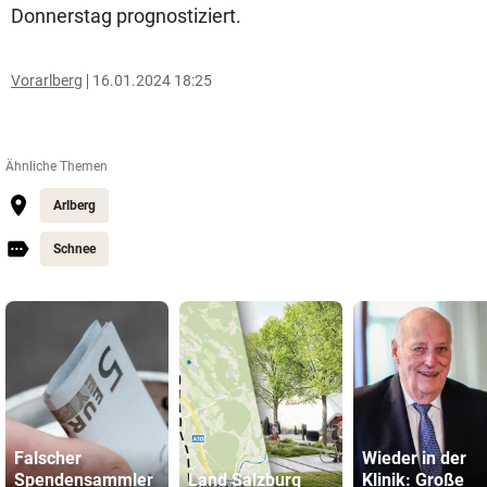
Donnerstag prognostiziert.
Vorarlberg
16.01.2024 18:25
Ähnliche Themen
Arlberg
Schnee
Falscher
Wieder in der
Spendensammler
Land Salzburg
Klinik: Große