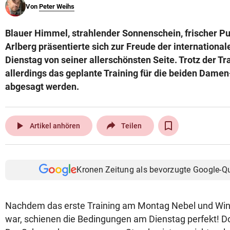
Von
Peter Weihs
© Krone Multimedia GmbH & Co KG 2026
Muthgasse 2, 1190 Wien
Blauer Himmel, strahlender Sonnenschein, frischer P
Arlberg präsentierte sich zur Freude der internationa
Dienstag von seiner allerschönsten Seite. Trotz der 
allerdings das geplante Training für die beiden Dam
abgesagt werden.
play_arrow
Artikel anhören
Teilen
Kronen Zeitung als bevorzugte Google-Q
Nachdem das erste Training am Montag Nebel und Win
war, schienen die Bedingungen am Dienstag perfekt! Do