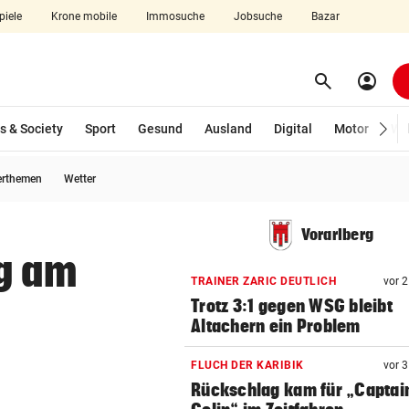
piele
Krone mobile
Immosuche
Jobsuche
Bazar
search
account_circle
Menü aufklappen
Suchen
s & Society
Sport
Gesund
Ausland
Digital
Motor
Wir
erthemen
Wetter
len
Vorarlberg
ng am
TRAINER ZARIC DEUTLICH
vor 
Trotz 3:1 gegen WSG bleibt
Altachern ein Problem
FLUCH DER KARIBIK
vor 
Rückschlag kam für „Captai