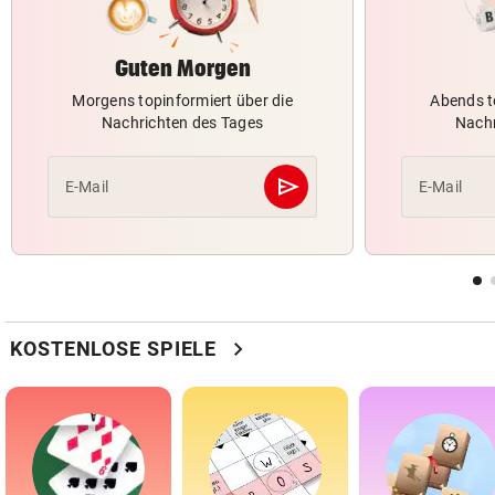
Guten Morgen
Morgens topinformiert über die
Abends t
Nachrichten des Tages
Nachr
send
E-Mail
E-Mail
Abschicken
chevron_right
KOSTENLOSE SPIELE