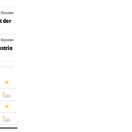
5 Stunden
t der
6 Stunden
stria
3 Stunden
)
3 Stunden
rby
5 Stunden