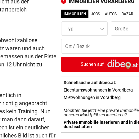
icht aus der
IMMOBILIEN VORARLBERG
Youngster mit Sensation
artbereich
IMMOBILIEN
JOBS
AUTOS
BAZAR
POLIZEI SUCHT ZEUGEN
vor 1
Integrationsbüro antisemiti
Typ
beschmiert
obwohl zahllose
PERSONALMANGEL
vor 1
satz waren und auch
Vorarlbergs Polizei braucht j
eemassen aus der Piste
Hilfe von außen
von 12 Uhr nicht zu
Suchen auf
BEI POLEN-CHALLENGER
vor 1
Nervenstarker Schwärzler zi
Schnellsuche auf dibeo.at:
ins Halbfinale ein
in 
Eigentumswohnungen in Vorarlberg
ntlich in
in neuem 
Mietwohnungen in Vorarlberg
 richtig angebracht
ZERÜTTETE FAMILIE
vor 1
es kein Training. Nun
Möchten Sie jetzt eine private Immobilie
Stiefvater wegen Gewalt an
unseren Marktplätzen inserieren?
Ziehtochter vor Gericht
t man dann darauf,
Private Immobilie inserieren und in di
in neuem Tab öffnen
h ist ein deutlicher
durchschalten
BREGENZER FESTSPIELE
vor 1
iches Bild ist auch für