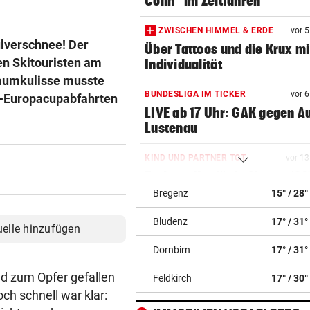
Colin“ im Zeitfahren
ZWISCHEN HIMMEL & ERDE
vor 
ulverschnee! Der
Über Tattoos und die Krux mi
len Skitouristen am
Individualität
Traumkulisse musste
BUNDESLIGA IM TICKER
vor 
en-Europacupabfahrten
LIVE ab 17 Uhr: GAK gegen Au
Lustenau
KIND UND PARTNER TOT
vor 1
Traktor-Unglück: Mutter (36
meldet sich zu Wort
Bregenz
15° / 28°
Bludenz
17° / 31°
LÄNDLE-KICKER SIEGEN
vor 1
uelle hinzufügen
3:1 nach 0:1! Altach dreht De
Dornbirn
17° / 31°
gegen WSG Tirol
d zum Opfer gefallen
Feldkirch
17° / 30°
BEI WOLFURTTROPHY
vor 1
ch schnell war klar:
Lokalmatadorin und Tirol-