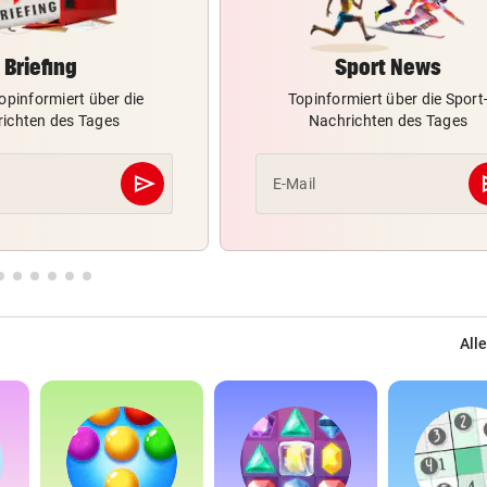
Briefing
Sport News
opinformiert über die
Topinformiert über die Sport
ichten des Tages
Nachrichten des Tages
send
s
E-Mail
Abschicken
Alle