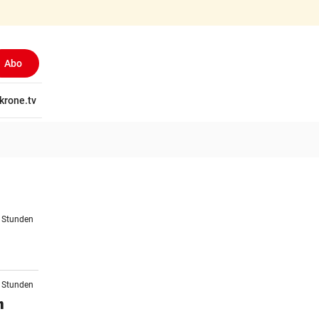
Abo
tschaft
krone.tv
Wissen
Gericht
Kolumnen
Freizeit
Reise
Ti
2 Stunden
3 Stunden
n