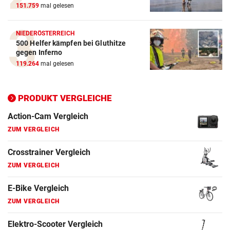
151.759
mal gelesen
Action-Cam Vergleich
ZUM VERGLEICH
NIEDERÖSTERREICH
500 Helfer kämpfen bei Gluthitze
Crosstrainer Vergleich
gegen Inferno
119.264
mal gelesen
ZUM VERGLEICH
E-Bike Vergleich
PRODUKT VERGLEICHE
ZUM VERGLEICH
Elektro-Scooter Vergleich
ZUM VERGLEICH
Ergometer Vergleich
ZUM VERGLEICH
Fahrrad Test
ZUM VERGLEICH