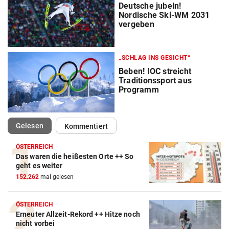
Deutsche jubeln!
Nordische Ski-WM 2031
vergeben
„SCHLAG INS GESICHT“
Beben! IOC streicht
Traditionssport aus
Programm
(ausgewählt)
Gelesen
Kommentiert
ÖSTERREICH
Das waren die heißesten Orte ++ So
geht es weiter
152.262
mal gelesen
ÖSTERREICH
Erneuter Allzeit-Rekord ++ Hitze noch
nicht vorbei