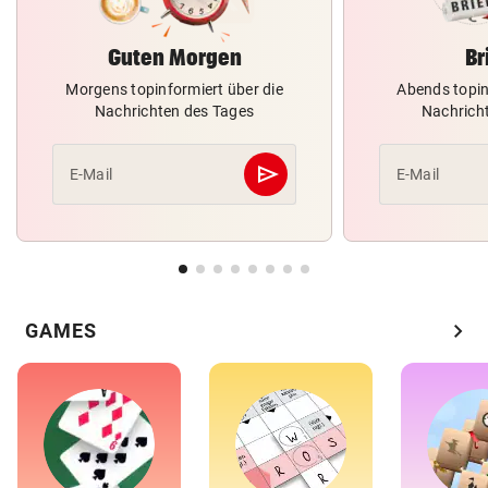
Guten Morgen
Br
Morgens topinformiert über die
Abends topin
Nachrichten des Tages
Nachrich
send
E-Mail
E-Mail
Abschicken
chevron_right
GAMES