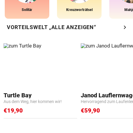
Solitär
Kreuzworträtsel
Mahj
chevron_right
VORTEILSWELT „ALLE ANZEIGEN“
Turtle Bay
Janod Lauflernwa
Aus dem Weg, hier kommen wir!
Hervorragend zum Laufenle
€19,90
€59,90