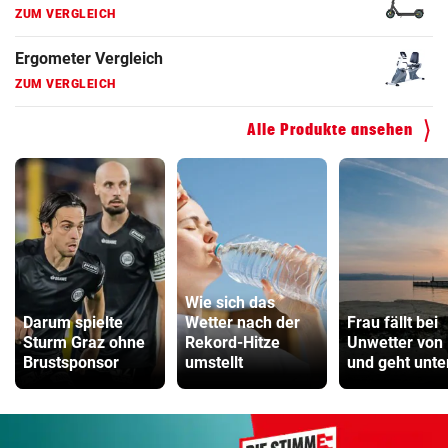
Fahrradanhänger Vergleich
ZUM VERGLEICH
Faszienrolle Vergleich
ZUM VERGLEICH
Alle Produkte ansehen
Hoverboard Vergleich
ZUM VERGLEICH
Kinderfahrrad Vergleich
ZUM VERGLEICH
Wie sich das
Darum spielte
Wetter nach der
Frau fällt bei
Sturm Graz ohne
Rekord-Hitze
Unwetter von
Brustsponsor
umstellt
und geht unte