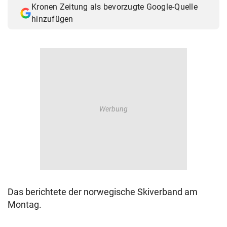
Kronen Zeitung als bevorzugte Google-Quelle
© Krone Multimedia GmbH & Co KG 2026
hinzufügen
Muthgasse 2, 1190 Wien
Das berichtete der norwegische Skiverband am
Montag.