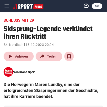
menu
account_circle
Navigation
Anmelden
Abo
close
Schließen
ein-/ausklappen
SCHLUSS MIT 29
Abonnieren
Skisprung-Legende verkündet
ihren Rücktritt
account_circle
arrow_right
Anmelden
Ski Nordisch
18.12.2023 20:24
pin_drop
arrow_right
Bundesland auswäh
Wien
play_arrow
Anhören
Teilen
bookmark
Merkliste
Von
krone Sport
Suchbegriff
search
Die Norwegerin Maren Lundby, eine der
eingeben
erfolgreichsten Skispringerinnen der Geschichte,
hat ihre Karriere beendet.