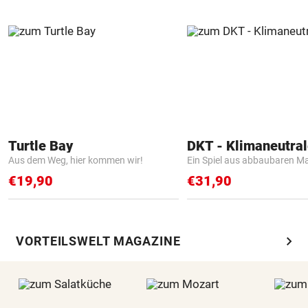
Turtle Bay
Aus dem Weg, hier kommen wir!
Ein Spiel aus abbaubaren Ma
€19,90
€31,90
chevron_right
VORTEILSWELT MAGAZINE