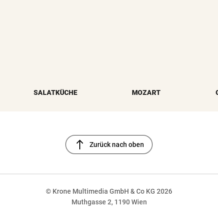
SALATKÜCHE
MOZART
north
Zurück nach oben
© Krone Multimedia GmbH & Co KG 2026
Muthgasse 2, 1190 Wien