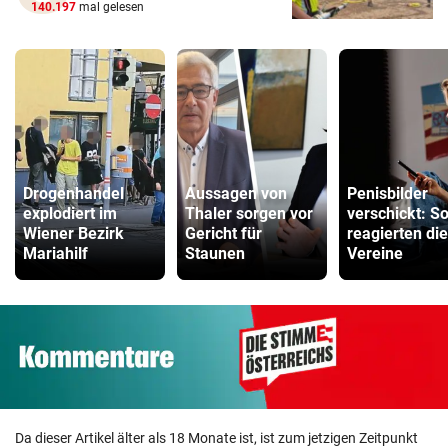
140.197
mal gelesen
Drogenhandel
Aussagen von
Penisbilder
explodiert im
Thaler sorgen vor
verschickt: S
Wiener Bezirk
Gericht für
reagierten die
Mariahilf
Staunen
Vereine
Da dieser Artikel älter als 18 Monate ist, ist zum jetzigen Zeitpunkt