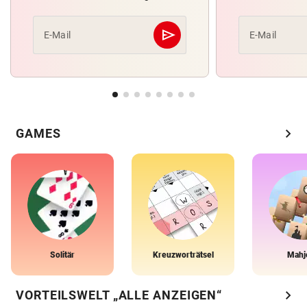
send
E-Mail
E-Mail
Abschicken
chevron_right
GAMES
Solitär
Kreuzworträtsel
Mahj
chevron_right
VORTEILSWELT „ALLE ANZEIGEN“