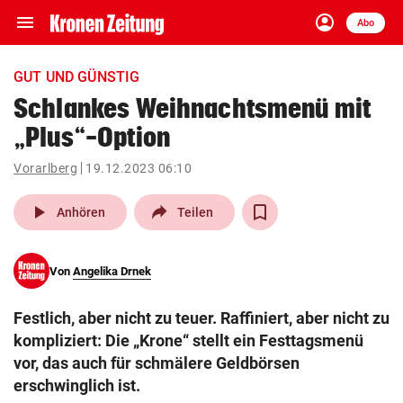
menu
account_circle
Navigation
Anmelden
Abo
close
Schließen
ein-/ausklappen
GUT UND GÜNSTIG
Abonnieren
Schlankes Weihnachtsmenü mit
„Plus“-Option
account_circle
arrow_right
Anmelden
Vorarlberg
19.12.2023 06:10
pin_drop
arrow_right
Bundesland auswäh
Wien
play_arrow
Anhören
Teilen
bookmark
Merkliste
Von
Angelika Drnek
Suchbegriff
search
Festlich, aber nicht zu teuer. Raffiniert, aber nicht zu
eingeben
kompliziert: Die „Krone“ stellt ein Festtagsmenü
vor, das auch für schmälere Geldbörsen
erschwinglich ist.