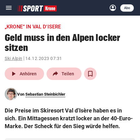
menu
account_circle
Navigation
Anmelden
Abo
close
Schließen
ein-/ausklappen
„KRONE“ IN VAL D‘ISERE
Abonnieren
Geld muss in den Alpen locker
sitzen
account_circle
arrow_right
Anmelden
Ski Alpin
14.12.2023 07:31
pin_drop
arrow_right
Bundesland auswäh
Wien
play_arrow
Anhören
Teilen
bookmark
Merkliste
Von
Sebastian Steinbichler
Suchbegriff
search
Die Preise im Skiresort Val d’Isère haben es in
eingeben
sich. Ein Mittagessen kratzt locker an der 40-Euro-
Marke. Der Scheck für den Sieg würde helfen.