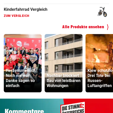
Kinderfahrrad Vergleich
ZUM VERGLEICH
Alle Produkte ansehen
Herzensmensch:
Kiew schutzlo
Noch nie war
Nachbar blockiert
Drei Tote bei
Danke sagen so
Bau von leistbaren
Russen-
einfach
Wohnungen
Luftangriffen