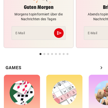
Guten Morgen
Br
Morgens topinformiert über die
Abends topin
Nachrichten des Tages
Nachrich
send
E-Mail
E-Mail
Abschicken
chevron_right
GAMES