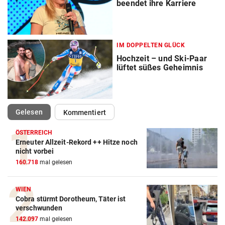
beendet ihre Karriere
IM DOPPELTEN GLÜCK
Hochzeit – und Ski-Paar
lüftet süßes Geheimnis
(ausgewählt)
Gelesen
Kommentiert
ÖSTERREICH
Erneuter Allzeit-Rekord ++ Hitze noch
Action-Cam Vergleich
nicht vorbei
160.718
mal gelesen
ZUM VERGLEICH
Crosstrainer Vergleich
WIEN
Cobra stürmt Dorotheum, Täter ist
ZUM VERGLEICH
verschwunden
142.097
mal gelesen
E-Bike Vergleich