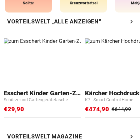
Solitär
Kreuzworträtsel
Mahj
chevron_right
VORTEILSWELT „ALLE ANZEIGEN“
Esschert Kinder Garten-Zubehör
Kärcher Hochdruck
Schürze und Gartengerätetasche
K7 - Smart Control Home
€29,90
€474,90
€644,99
chevron_right
VORTEILSWELT MAGAZINE