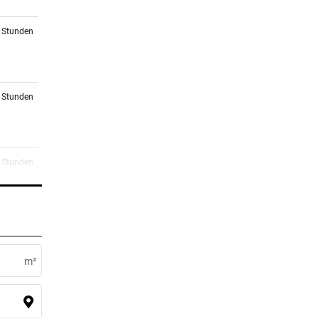
8 Stunden
8 Stunden
9 Stunden
mmt
0 Stunden
m²
1 Stunden
 noch