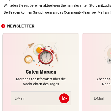
Wir laden Sie ein, bei einer aktuelleren themenrelevanten Story mitzudi
Bei Fragen können Sie sich gern an das Community-Team per Mail an
NEWSLETTER
Guten Morgen
Morgens topinformiert über die
Abends t
Nachrichten des Tages
Nachr
send
E-Mail
E-Mail
Abschicken