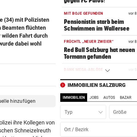
gegen FC Pafos!
MIT BOJE GEFUNDEN
vor 
e (34) mit Polizisten
Pensionistin starb beim
n Beamten flüchten
Schwimmen im Wallersee
 wilden Fahrt durch
FRÜCHTL „NEUER ZWEIER“
vor 
 wurde dabei wohl
Red Bull Salzburg hat neuen
Tormann gefunden
DANK MEGA-ABLÖSE
vor 
Ex-Salzburg-Coach überni
Premier-League-Klub
IMMOBILIEN SALZBURG
IMMOBILIEN
JOBS
AUTOS
BAZAR
ZYPERN-EXPERTE:
vor 1
uelle hinzufügen
„Gute Ausgangslage ist für
Typ
Salzburg essenziell“
lizei ihre Kollegen von
TAL WAR ISOLIERT
vor 1
ischen Schneizelreuth
Nach Muren dauern Arbeiten