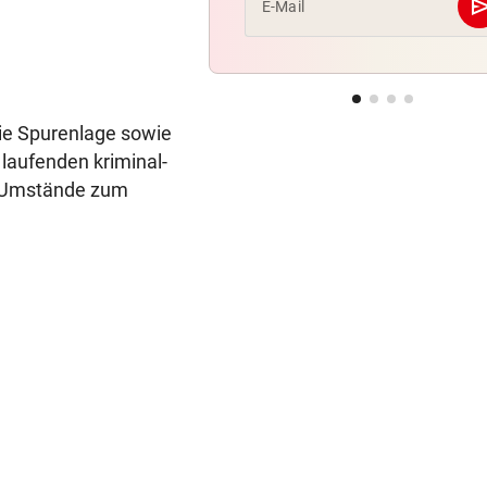
se
E-Mail
ie Spurenlage sowie
 laufenden kriminal-
e Umstände zum