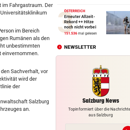
Pongauer (55) über Online-
t im Fahrgastraum. Der
dreist abgezockt
ÖSTERREICH
 Universitätsklinikum
Erneuter Allzeit-
Rekord ++ Hitze
FREIWASSERBEWERB
vor 1
noch nicht vorbei
Person im Bereich
Luca Karl schwimmt bei EM 
151.536
mal gelesen
km zu Rang neun
rigen Rumänen als den
lucht unbestimmten
NEWSLETTER
EINE PERSON VERLETZT
vor 1
eit einvernommen.
Auto kollidierte auf Murtalst
mit Postbus
 den Sachverhalt, vor
TEENAGER RUTSCHTE AUS
vor 1
ktivität wird der
Einheimischer stürzte im
linie der
Tennengebirge in den Tod
e
Salzburg News
sanwaltschaft Salzburg
ahrzeuges an.
Topinformiert über die Nachricht
aus Salzburg