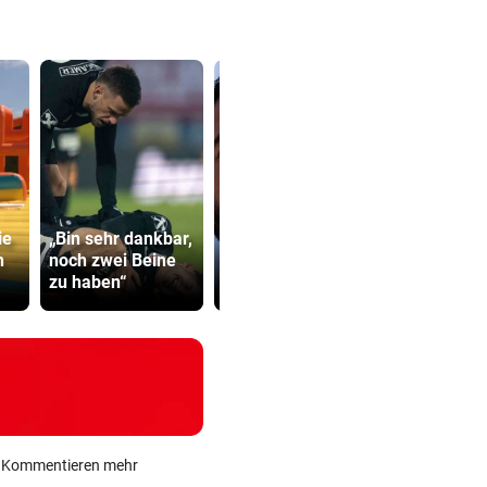
Israelkritischer
Abhöraffär
ie
„Bin sehr dankbar,
Demokrat
Ermittlung
h
noch zwei Beine
triumphiert bei
gegen ORF
zu haben“
Vorwahl
Stiftungsra
ein Kommentieren mehr