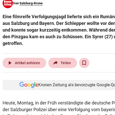
Von
Salzburg-Krone
© Krone Multimedia GmbH & Co KG 2026
Muthgasse 2, 1190 Wien
Eine filmreife Verfolgungsjagd lieferte sich ein Rumän
aus Salzburg und Bayern. Der Schlepper wollte vor de
und konnte sogar kurzzeitig entkommen. Während der
den Pinzgau kam es auch zu Schüssen. Ein Syrer (27)
getroffen.
play_arrow
Artikel anhören
Teilen
Kronen Zeitung als bevorzugte Google-Q
Heute, Montag, in der Früh verständigte die deutsche Po
der Salzburger Polizei über eine Verfolgung vom bayer