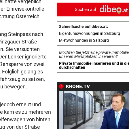
ei hatte vergeblich
bis zum Wochenende
r Einreisekontrolle
Suchen auf
chtung Österreich
WAR KURZ ZUVOR IN HAFT
vor 1
Pongauer (51) bedrohte
Schnellsuche auf dibeo.at:
Supermarkt-Mitarbeiterin
in n
ang Steinpass nach
Eigentumswohnungen in Salzburg
in neuem T
Mietwohnungen in Salzburg
 Pinzgauer Straße
FREITAG GEHT‘S LOS!
vor 1
n. Sie versuchten
Vor Auftakt: „Wir sind alle ge
Möchten Sie jetzt eine private Immobilie
er Lenker ignorierte
diese Liga!“
unseren Marktplätzen inserieren?
ßensperre von zwei
Private Immobilie inserieren und in di
in neuem Tab öffnen
durchschalten
15 JAHRE HAFT
vor 1
 Folglich gelang es
Terrorist jammerte bei Beruf
htfahrzeug zu setzen,
„Bin geheilt“
zu bewegen.
KRONE.TV
RALF WIRD OPA!
vor 1
David und Vivien Schumach
jedoch erneut und
erwarten erstes Baby!
lge kam es zu mehreren
reifenwagen von hinten
WIE ANGEKÜNDIGT
vor 1
eug von der Straße