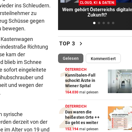
Salzburg verstärkt Offensive
CLOUD, KI & DATEN:
ieder ins Schleudern.
jungem Kanadier
Wem gehört Österreichs digital
hrsteilnehmer zu
Zukunft?
rzeug Schüsse gegen
SENIOR UND PFLEGERIN
vor 1
Höhere Strafen für Mordver
zu bewegen.
aus Verzweiflung
em Kastenwagen
chevron_right
TOP 3
eindestraße Richtung
FERIENENDE IM NORDEN
vor 1
sse kam der
„Starker Reiseverkehr“: Sta
(ausgewählt)
Gelesen
Kommentiert
Alarm am Wochenende
nd blieb im Schnee
 sofort eingeleitete
ÖSTERREICH
STAR-REGISSEUR WETTERT
vor 1
Kannibalen-Fall
eihubschrauber und
schockt Ärzte in
Markus Hinterhäuser ist „Op
lheit und wegen der
Wiener Spital
arroganter Politik“
.
164.030
mal gelesen
GELDBÖRSERL AUSGELEERT
vor 1
ÖSTERREICH
Hoteldiebin (41) in flagranti 
Das waren die
n syrische
Gast erwischt
heißesten Orte ++
rden derzeit von der
So geht es weiter
e im Alter von 19 und
VORAB BEZAHLT
vor 1
152.194
mal gelesen