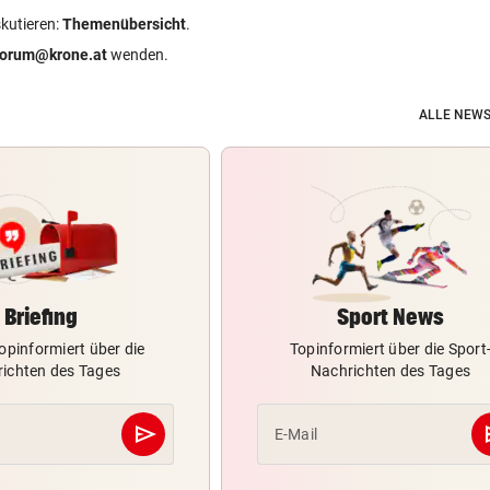
skutieren:
Themenübersicht
.
forum@krone.at
wenden.
ALLE NEWS
Briefing
Sport News
opinformiert über die
Topinformiert über die Sport
ichten des Tages
Nachrichten des Tages
send
s
E-Mail
Abschicken