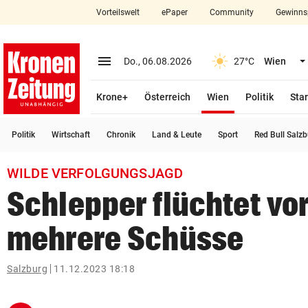
Vorteilswelt
ePaper
Community
Gewinns
close
Schließen
menu
Menü aufklappen
Do., 06.08.2026
27°C
Wien
Abonnieren
(ausgewählt)
Krone+
Österreich
Wien
Politik
Star
account_circle
arrow_right
Anmelden
Politik
Wirtschaft
Chronik
Land & Leute
Sport
Red Bull Salz
pin_drop
arrow_right
Bundesland auswäh
Wien
WILDE VERFOLGUNGSJAGD
bookmark
Merkliste
Schlepper flüchtet vor 
mehrere Schüsse
Suchbegriff
search
eingeben
Salzburg
11.12.2023 18:18