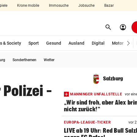
piele
Krone mobile
Immosuche
Jobsuche
Bazar
search
account_circle
Menü aufklappen
Suchen
s & Society
Sport
Gesund
Ausland
Digital
Motor
Wir
burg
Sonderthemen
Wetter
len
Salzburg
Polizei –
MANNINGER UNFALLSTELLE
vor ein
„Wir sind froh, aber Alex bri
nicht zurück!“
EUROPA-LEAGUE-TICKER
vor 
LIVE ab 19 Uhr: Red Bull Sal