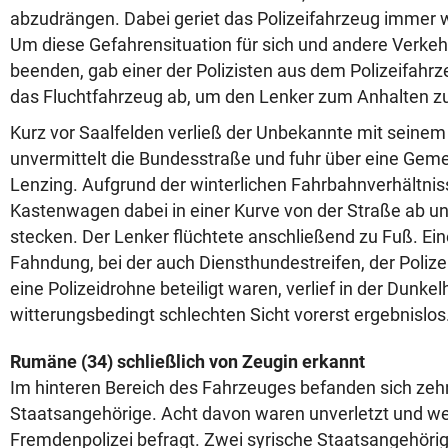
abzudrängen. Dabei geriet das Polizeifahrzeug immer w
Um diese Gefahrensituation für sich und andere Verke
beenden, gab einer der Polizisten aus dem Polizeifah
das Fluchtfahrzeug ab, um den Lenker zum Anhalten 
Kurz vor Saalfelden verließ der Unbekannte mit sein
unvermittelt die Bundesstraße und fuhr über eine Gem
Lenzing. Aufgrund der winterlichen Fahrbahnverhältni
Kastenwagen dabei in einer Kurve von der Straße ab u
stecken. Der Lenker flüchtete anschließend zu Fuß. Eine
Fahndung, bei der auch Diensthundestreifen, der Poliz
eine Polizeidrohne beteiligt waren, verlief in der Dunke
witterungsbedingt schlechten Sicht vorerst ergebnislos
Rumäne (34) schließlich von Zeugin erkannt
Im hinteren Bereich des Fahrzeuges befanden sich zeh
Staatsangehörige. Acht davon waren unverletzt und we
Fremdenpolizei befragt. Zwei syrische Staatsangehörig