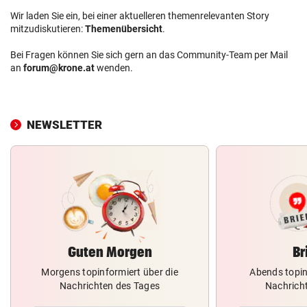
Wir laden Sie ein, bei einer aktuelleren themenrelevanten Story
mitzudiskutieren:
Themenübersicht
.
Bei Fragen können Sie sich gern an das Community-Team per Mail
an
forum@krone.at
wenden.
NEWSLETTER
Guten Morgen
Br
Morgens topinformiert über die
Abends topin
Nachrichten des Tages
Nachrich