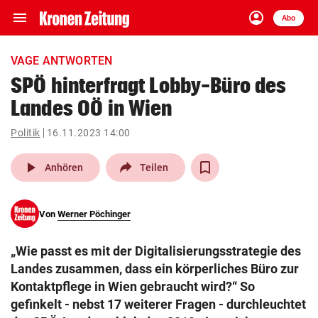
menu
account_circle
Navigation
Anmelden
Abo
close
Schließen
ein-/ausklappen
VAGE ANTWORTEN
Abonnieren
SPÖ hinterfragt Lobby-Büro des
Landes OÖ in Wien
account_circle
arrow_right
Anmelden
Politik
16.11.2023 14:00
pin_drop
arrow_right
Bundesland auswäh
Wien
play_arrow
Anhören
Teilen
bookmark
Merkliste
Von
Werner Pöchinger
Suchbegriff
search
„Wie passt es mit der Digitalisierungsstrategie des
eingeben
Landes zusammen, dass ein körperliches Büro zur
Kontaktpflege in Wien gebraucht wird?“ So
gefinkelt - nebst 17 weiterer Fragen - durchleuchtet