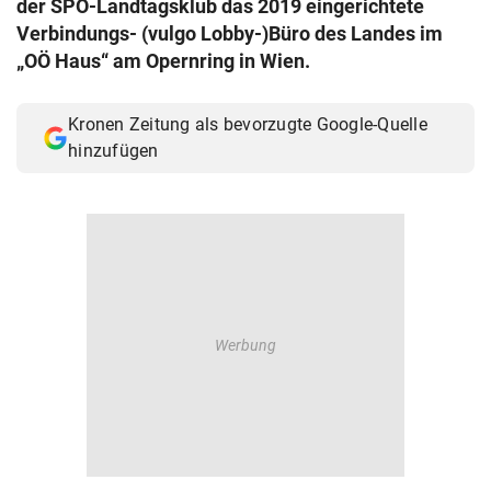
der SPÖ-Landtagsklub das 2019 eingerichtete
© Krone Multimedia GmbH & Co KG 2026
Verbindungs- (vulgo Lobby-)Büro des Landes im
Muthgasse 2, 1190 Wien
„OÖ Haus“ am Opernring in Wien.
Kronen Zeitung als bevorzugte Google-Quelle
hinzufügen