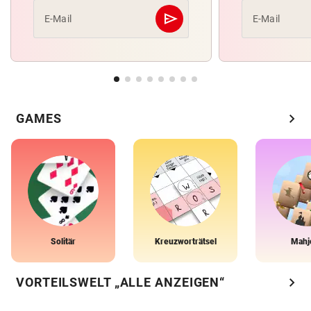
send
E-Mail
E-Mail
Abschicken
chevron_right
GAMES
Solitär
Kreuzworträtsel
Mahj
chevron_right
VORTEILSWELT „ALLE ANZEIGEN“