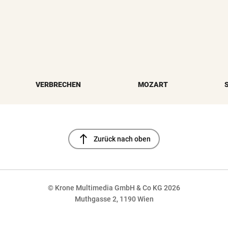
VERBRECHEN
MOZART
north
Zurück nach oben
© Krone Multimedia GmbH & Co KG 2026
Muthgasse 2, 1190 Wien