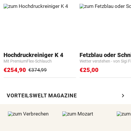
Hochdruckreiniger K 4
Fetzblau oder Schn
Mit PremiumFlex-Schlauch
Wetter verstehen - von Sigi F
€254,90
€25,00
€374,99
chevron_right
VORTEILSWELT MAGAZINE