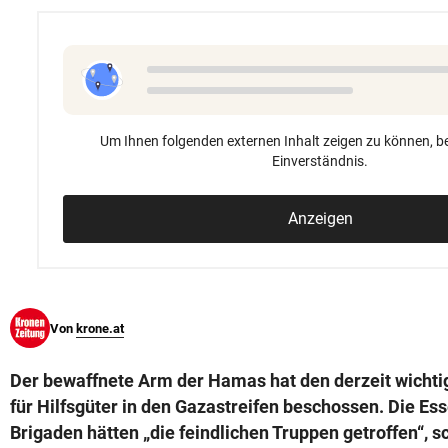
© Krone Multimedia GmbH & Co KG 2026
Muthgasse 2, 1190 Wien
Um Ihnen folgenden externen Inhalt zeigen zu können, be
Einverständnis.
Anzeigen
Von
krone.at
Der bewaffnete Arm der Hamas hat den derzeit wicht
für Hilfsgüter in den Gazastreifen beschossen. Die E
Brigaden hätten „die feindlichen Truppen getroffen“, 