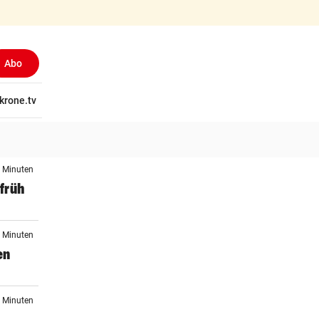
Abo
tschaft
krone.tv
Wissen
Gericht
Kolumnen
Freizeit
Reise
Ti
3 Minuten
früh
3 Minuten
en
3 Minuten