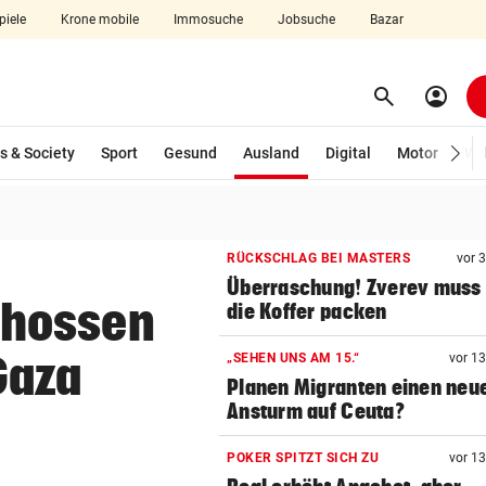
piele
Krone mobile
Immosuche
Jobsuche
Bazar
search
account_circle
Menü aufklappen
Suchen
(ausgewählt)
s & Society
Sport
Gesund
Ausland
Digital
Motor
Wir
len
RÜCKSCHLAG BEI MASTERS
vor 
Überraschung! Zverev muss 
chossen
die Koffer packen
Gaza
„SEHEN UNS AM 15.“
vor 1
Planen Migranten einen neu
Ansturm auf Ceuta?
POKER SPITZT SICH ZU
vor 1