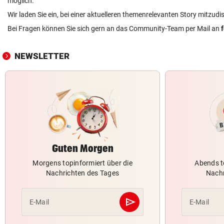
möglich.
Wir laden Sie ein, bei einer aktuelleren themenrelevanten Story mitzudi
Bei Fragen können Sie sich gern an das Community-Team per Mail an
NEWSLETTER
Guten Morgen
Morgens topinformiert über die
Abends t
Nachrichten des Tages
Nachr
send
E-Mail
E-Mail
Abschicken