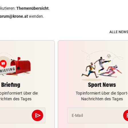
skutieren:
Themenübersicht
.
forum@krone.at
wenden.
ALLE NEWS
Briefing
Sport News
opinformiert über die
Topinformiert über die Sport
ichten des Tages
Nachrichten des Tages
send
s
E-Mail
Abschicken