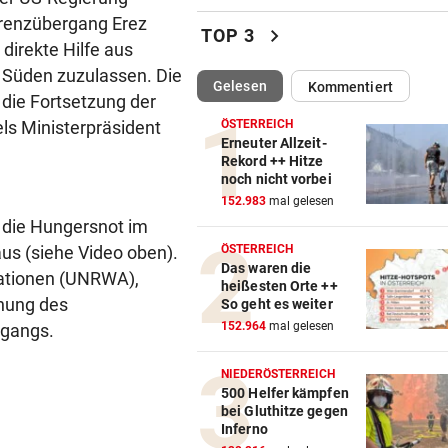
Grenzübergang Erez
Fußgängerin bei Unfall schw
chevron_right
TOP 3
verletzt, Hund tot
irekte Hilfe aus
Süden zuzulassen. Die
(ausgewählt)
Gelesen
Kommentiert
MIT PARTNER WAYVE
vor ein
 die Fortsetzung der
Fahrdienst Uber erhält Robo
ls Ministerpräsident
ÖSTERREICH
Lizenz in London
Erneuter Allzeit-
Rekord ++ Hitze
noch nicht vorbei
SAMSUNG UND SK HYNIX
vor ein
152.983
mal gelesen
Südkoreaner testen Chip-
 die Hungersnot im
Fertigungsanlage aus China
us (siehe Video oben).
ÖSTERREICH
Das waren die
PRÄSIDENT DARF BLEIBEN
vor ein
Nationen (UNRWA),
heißesten Orte ++
Schreiben enthüllt: So vertei
chung des
So geht es weiter
FIFA Infantino
152.964
mal gelesen
rgangs.
54 PROZENT PLUS
vor ein
NIEDERÖSTERREICH
KI-Boom beschert iPhone-B
500 Helfer kämpfen
bei Gluthitze gegen
Foxconn Rekordumsatz
Inferno