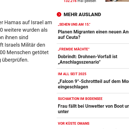
132.216
mal gelesen
NEUE PRIORITÄTEN
vor ein
Banderas: „Im Hinterkopf, d
MEHR AUSLAND
man sterben wird“
der Hamas auf Israel am
„SEHEN UNS AM 15.“
 weitere wurden als
„KLEINER KOMPROMISS“
vor ein
Planen Migranten einen neuen A
Sonntagsöffnung: NEOS ford
on ihnen sind
auf Ceuta?
einheitliche Regeln
t Israels Militär den
„FREMDE MÄCHTE“
.600 Menschen getötet
KONSEQUENZEN GEFORDERT
vor ein
Dobrindt: Drohnen-Vorfall ist
g überprüfen.
„Anschlagsszenario“
Trainerwahl manipuliert? Ra
bei WM-Teilnehmer!
IM ALL SEIT 2025
„Falcon 9“-Schrottteil auf dem M
eingeschlagen
SUCHAKTION IM BODENSEE
Frau fällt bei Unwetter von Boot u
unter
VOR KÜSTE OMANS