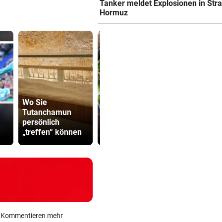
Tanker meldet Explosionen in Str
Hormuz
Wo Sie
Tutanchamun
Der Platzhirsch im
Mordalarm:
persönlich
schönen
Jähriger er
„treffen“ können
Brandnertal
Internetfre
ein Kommentieren mehr