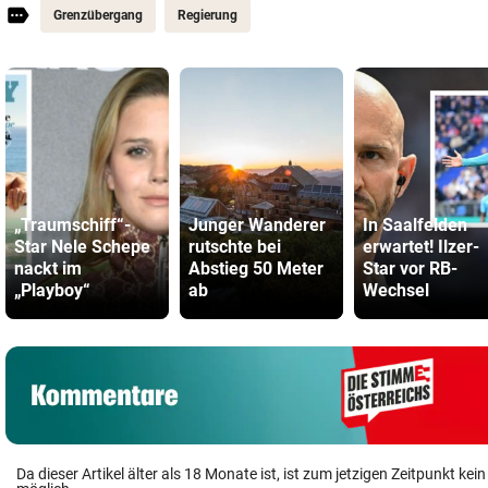
Grenzübergang
Regierung
„Traumschiff“-
Junger Wanderer
In Saalfelden
Star Nele Schepe
rutschte bei
erwartet! Ilzer-
nackt im
Abstieg 50 Meter
Star vor RB-
„Playboy“
ab
Wechsel
Da dieser Artikel älter als 18 Monate ist, ist zum jetzigen Zeitpunkt k