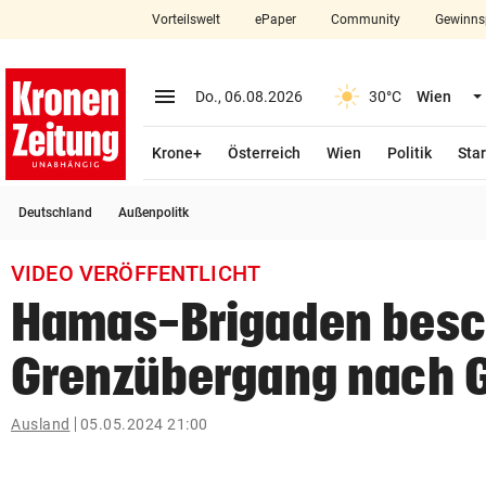
Vorteilswelt
ePaper
Community
Gewinns
close
Schließen
menu
Menü aufklappen
Do., 06.08.2026
30°C
Wien
Abonnieren
Krone+
Österreich
Wien
Politik
Star
account_circle
arrow_right
Anmelden
Deutschland
Außenpolitk
pin_drop
arrow_right
Bundesland auswäh
Wien
VIDEO VERÖFFENTLICHT
bookmark
Merkliste
Hamas-Brigaden bes
Grenzübergang nach 
Suchbegriff
search
eingeben
Ausland
05.05.2024 21:00