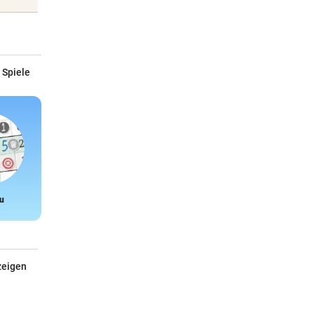
 Spiele
u
Snake
zeigen