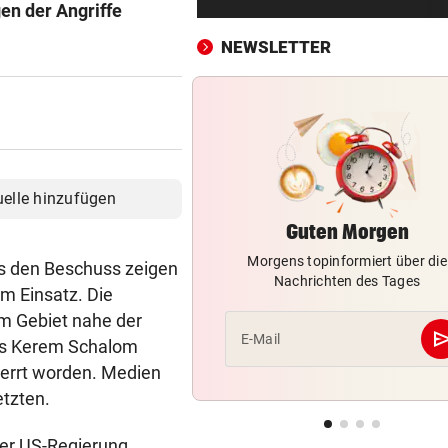
en der Angriffe
Sesseltag: Gemeinsam sitze
gemeinsam schwitzen
NEWSLETTER
BERGTOUR IN AFRIKA
vor 3
Leonies großer Gipfelsieg für
Menschlichkeit
ÄGYPTEN-REISEREPORTAGE
vor 3
Wo Sie Tutanchamun persönl
uelle hinzufügen
„treffen“ können
Guten Morgen
Morgens topinformiert über die
WARUM MAN MITMACHT
vor 3
s den Beschuss zeigen
Nachrichten des Tages
Gähnen ist ansteckend – und
m Einsatz. Die
ganz ohne Viren!
em Gebiet nahe der
se
E-Mail
gs Kerem Schalom
NACH OPENAI, ANTHROPIC
vor 3
perrt worden. Medien
Kontrollverlust: Meta-KI füh
tzten.
Cyberangriff aus!
 der US-Regierung
AUF SCHUTZWEG ERFASST
vor 3