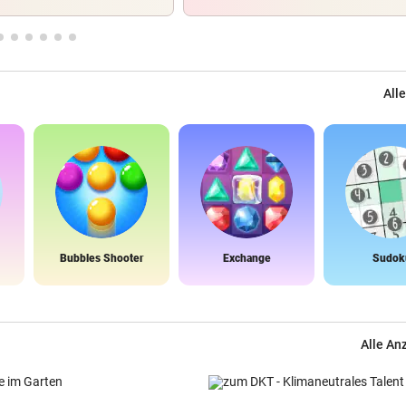
Alle
Bubbles Shooter
Exchange
Sudok
Alle An