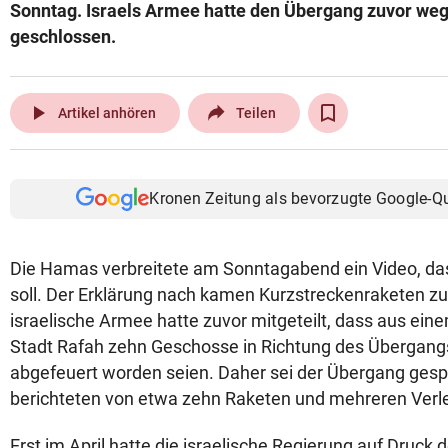
Sonntag. Israels Armee hatte den Übergang zuvor weg
geschlossen.
play_arrow
Artikel anhören
Teilen
Kronen Zeitung als bevorzugte Google-Q
Die Hamas verbreitete am Sonntagabend ein Video, da
soll. Der Erklärung nach kamen Kurzstreckenraketen zu
israelische Armee hatte zuvor mitgeteilt, dass aus ein
Stadt Rafah zehn Geschosse in Richtung des Übergan
abgefeuert worden seien. Daher sei der Übergang ges
berichteten von etwa zehn Raketen und mehreren Verle
Erst im April hatte die israelische Regierung auf Druck