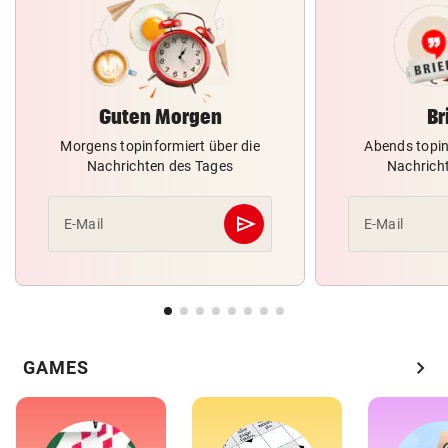
Guten Morgen
Br
Morgens topinformiert über die
Abends topin
Nachrichten des Tages
Nachrich
send
E-Mail
E-Mail
Abschicken
chevron_right
GAMES