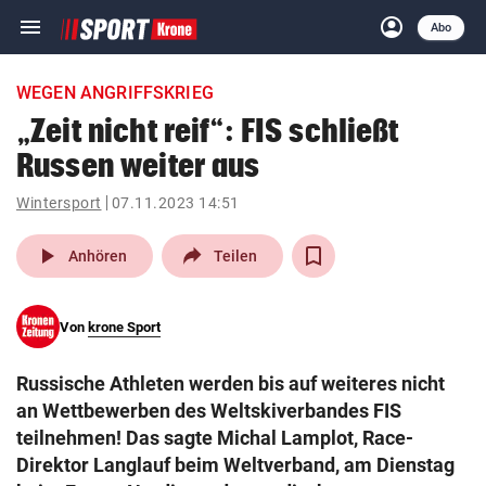
menu
account_circle
Navigation
Anmelden
Abo
close
Schließen
ein-/ausklappen
WEGEN ANGRIFFSKRIEG
Abonnieren
„Zeit nicht reif“: FIS schließt
Russen weiter aus
account_circle
arrow_right
Anmelden
Wintersport
07.11.2023 14:51
pin_drop
arrow_right
Bundesland auswäh
Wien
play_arrow
Anhören
Teilen
bookmark
Merkliste
Von
krone Sport
Suchbegriff
search
Russische Athleten werden bis auf weiteres nicht
eingeben
an Wettbewerben des Weltskiverbandes FIS
teilnehmen! Das sagte Michal Lamplot, Race-
Direktor Langlauf beim Weltverband, am Dienstag