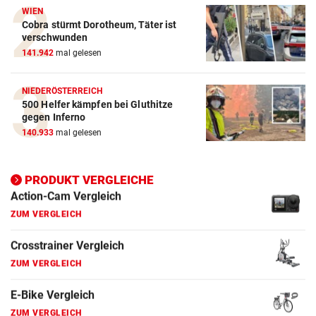
WIEN
Action-Cam Vergleich
Cobra stürmt Dorotheum, Täter ist
verschwunden
ZUM VERGLEICH
141.942
mal gelesen
Crosstrainer Vergleich
ZUM VERGLEICH
NIEDERÖSTERREICH
500 Helfer kämpfen bei Gluthitze
gegen Inferno
E-Bike Vergleich
140.933
mal gelesen
ZUM VERGLEICH
Elektro-Scooter Vergleich
PRODUKT VERGLEICHE
ZUM VERGLEICH
Ergometer Vergleich
ZUM VERGLEICH
Fahrrad Test
ZUM VERGLEICH