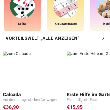
Solitär
Kreuzworträtsel
Mahj
chevron_right
VORTEILSWELT „ALLE ANZEIGEN“
Calcada
Erste Hilfe im Gart
Auf den portugiesischen Gehwegen
Für intelligente Faule
€36,90
€15,95