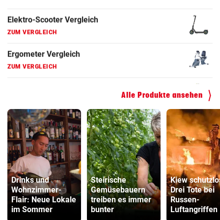
Fahrradanhänger Vergleich
ZUM VERGLEICH
Faszienrolle Vergleich
ZUM VERGLEICH
Hoverboard Vergleich
ZUM VERGLEICH
Alle Produkte ansehen
Kinderfahrrad Vergleich
ZUM VERGLEICH
Drinks und
Steirische
Kiew schutzlo
Wohnzimmer-
Gemüsebauern
Drei Tote bei
Flair: Neue Lokale
treiben es immer
Russen-
im Sommer
bunter
Luftangriffen