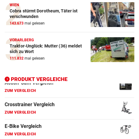
WIEN
ZUM VERGLEICH
Cobra stürmt Dorotheum, Täter ist
verschwunden
Crosstrainer Vergleich
143.673
mal gelesen
ZUM VERGLEICH
VORARLBERG
E-Bike Vergleich
Traktor-Unglück: Mutter (36) meldet
ZUM VERGLEICH
sich zu Wort
111.832
mal gelesen
Elektro-Scooter Vergleich
ZUM VERGLEICH
PRODUKT VERGLEICHE
Ergometer Vergleich
ZUM VERGLEICH
Fahrrad Test
ZUM VERGLEICH
Fahrradanhänger Vergleich
ZUM VERGLEICH