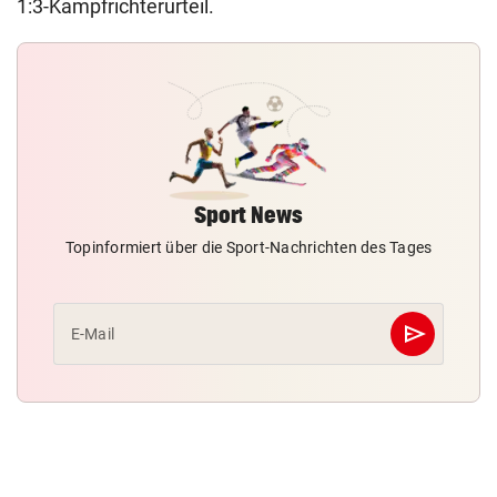
1:3-Kampfrichterurteil.
Sport News
Topinformiert über die Sport-Nachrichten des Tages
send
E-Mail
Abschicken