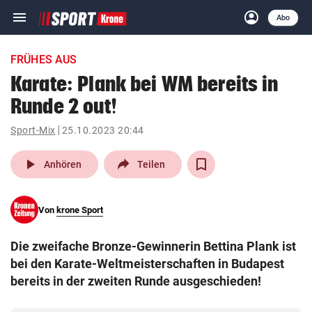
menu
account_circle
Navigation
Anmelden
Abo
close
Schließen
ein-/ausklappen
FRÜHES AUS
Abonnieren
Karate: Plank bei WM bereits in
Runde 2 out!
account_circle
arrow_right
Anmelden
Sport-Mix
25.10.2023 20:44
pin_drop
arrow_right
Bundesland auswäh
Wien
play_arrow
Anhören
Teilen
bookmark
Merkliste
Von
krone Sport
Suchbegriff
search
Die zweifache Bronze-Gewinnerin Bettina Plank ist
eingeben
bei den Karate-Weltmeisterschaften in Budapest
bereits in der zweiten Runde ausgeschieden!