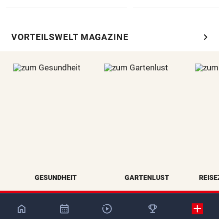
chevron_right
VORTEILSWELT MAGAZINE
GESUNDHEIT
GARTENLUST
REISE
NaN%