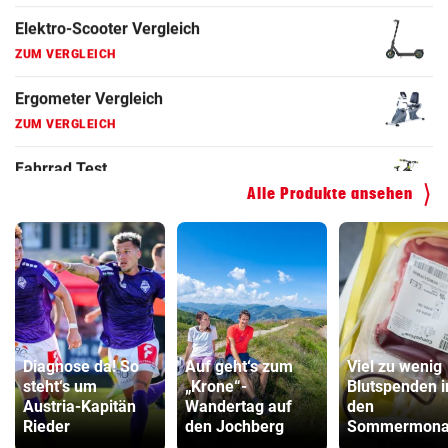
Faszienrolle Vergleich
ZUM VERGLEICH
Hoverboard Vergleich
ZUM VERGLEICH
Kinderfahrrad Vergleich
Alle Produkte ansehen
ZUM VERGLEICH
Diagnose da! So
Auf geht‘s zum
Viel zu wenig
steht‘s um
„Krone“-
Blutspenden i
Austria-Kapitän
Wandertag auf
den
Rieder
den Jochberg
Sommermona