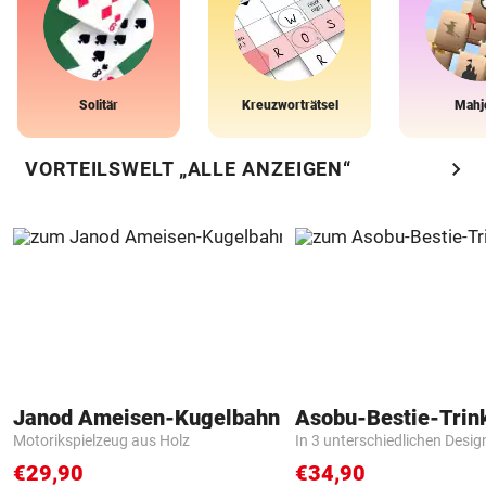
Solitär
Kreuzworträtsel
Mahj
chevron_right
VORTEILSWELT „ALLE ANZEIGEN“
Janod Ameisen-Kugelbahn
Asobu-Bestie-Trin
Motorikspielzeug aus Holz
In 3 unterschiedlichen Desig
€29,90
€34,90