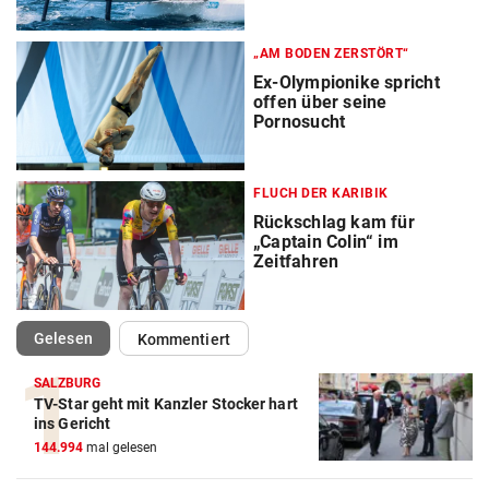
„AM BODEN ZERSTÖRT“
Ex-Olympionike spricht
offen über seine
Pornosucht
FLUCH DER KARIBIK
Rückschlag kam für
„Captain Colin“ im
Zeitfahren
(ausgewählt)
Gelesen
Kommentiert
SALZBURG
TV-Star geht mit Kanzler Stocker hart
ins Gericht
144.994
mal gelesen
Action-Cam Vergleich