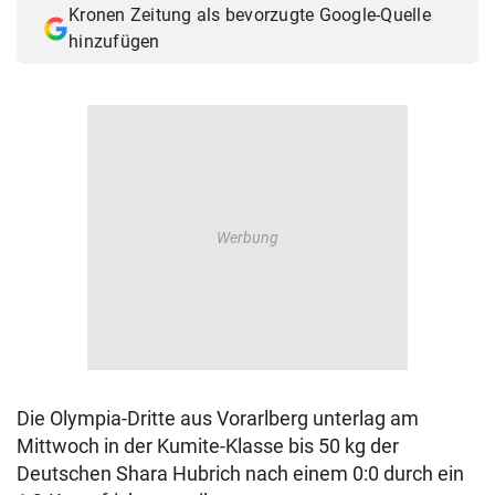
Kronen Zeitung als bevorzugte Google-Quelle
© Krone Multimedia GmbH & Co KG 2026
hinzufügen
Muthgasse 2, 1190 Wien
Die Olympia-Dritte aus Vorarlberg unterlag am
Mittwoch in der Kumite-Klasse bis 50 kg der
Deutschen Shara Hubrich nach einem 0:0 durch ein