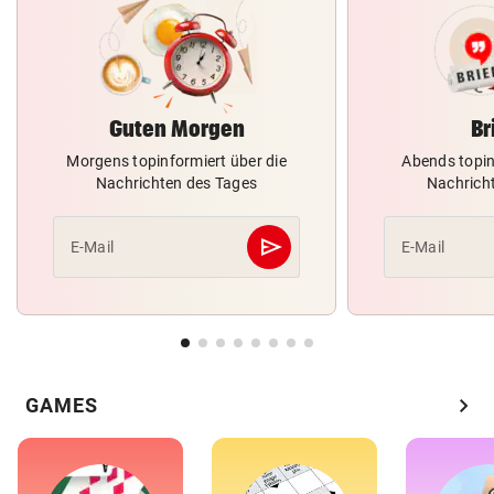
Guten Morgen
Br
Morgens topinformiert über die
Abends topin
Nachrichten des Tages
Nachrich
send
E-Mail
E-Mail
Abschicken
chevron_right
GAMES