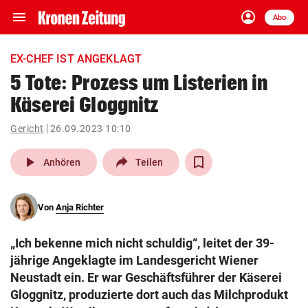
menu
account_circle
Navigation
Anmelden
Abo
close
Schließen
ein-/ausklappen
EX-CHEF IST ANGEKLAGT
Abonnieren
5 Tote: Prozess um Listerien in
Käserei Gloggnitz
account_circle
arrow_right
Anmelden
Gericht
26.09.2023 10:10
pin_drop
arrow_right
Bundesland auswäh
Wien
play_arrow
Anhören
Teilen
bookmark
Merkliste
Von
Anja Richter
Suchbegriff
search
„Ich bekenne mich nicht schuldig“, leitet der 39-
eingeben
jährige Angeklagte im Landesgericht Wiener
Neustadt ein. Er war Geschäftsführer der Käserei
Gloggnitz, produzierte dort auch das Milchprodukt