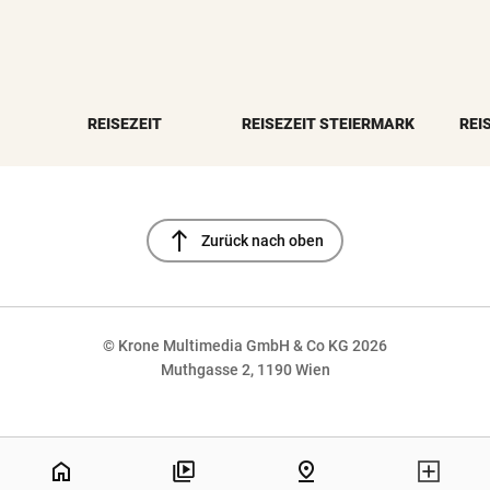
REISEZEIT
REISEZEIT STEIERMARK
REI
north
Zurück nach oben
© Krone Multimedia GmbH & Co KG 2026
Muthgasse 2, 1190 Wien
NaN%
home
pin_drop