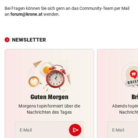
Bei Fragen können Sie sich gern an das Community-Team per Mail
an
forum@krone.at
wenden.
NEWSLETTER
Guten Morgen
Br
Morgens topinformiert über die
Abends topin
Nachrichten des Tages
Nachrich
send
E-Mail
E-Mail
Abschicken