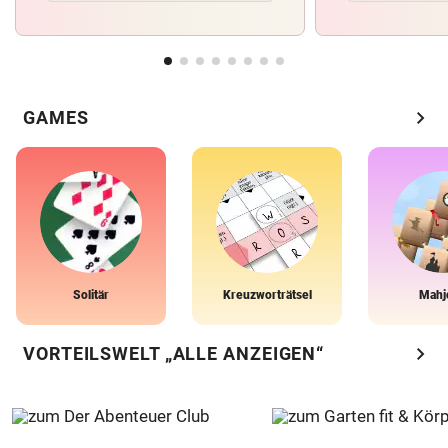
chevron_right
GAMES
Solitär
Kreuzworträtsel
Mahj
chevron_right
VORTEILSWELT „ALLE ANZEIGEN“