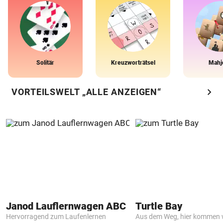
Solitär
Kreuzworträtsel
Mahj
chevron_right
VORTEILSWELT „ALLE ANZEIGEN“
Janod Lauflernwagen ABC
Turtle Bay
Hervorragend zum Laufenlernen
Aus dem Weg, hier kommen w