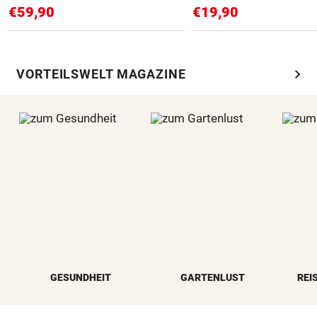
€59,90
€19,90
chevron_right
VORTEILSWELT MAGAZINE
GESUNDHEIT
GARTENLUST
REI