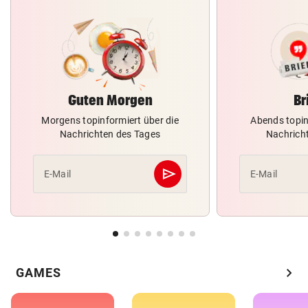
Guten Morgen
Br
Morgens topinformiert über die
Abends topin
Nachrichten des Tages
Nachrich
send
E-Mail
E-Mail
Abschicken
chevron_right
GAMES