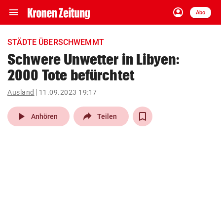
menu
account_circle
Navigation
Anmelden
Abo
close
Schließen
ein-/ausklappen
STÄDTE ÜBERSCHWEMMT
Abonnieren
Schwere Unwetter in Libyen:
2000 Tote befürchtet
account_circle
arrow_right
Anmelden
Ausland
11.09.2023 19:17
pin_drop
arrow_right
Bundesland auswäh
Wien
play_arrow
Anhören
Teilen
bookmark
Merkliste
Suchbegriff
search
eingeben