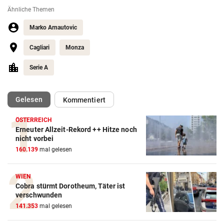
Ähnliche Themen
Marko Arnautovic
Cagliari
Monza
Serie A
(ausgewählt)
Gelesen
Kommentiert
ÖSTERREICH
Erneuter Allzeit-Rekord ++ Hitze noch
nicht vorbei
Action-Cam Vergleich
160.139
mal gelesen
ZUM VERGLEICH
WIEN
Crosstrainer Vergleich
Cobra stürmt Dorotheum, Täter ist
verschwunden
ZUM VERGLEICH
141.353
mal gelesen
E-Bike Vergleich