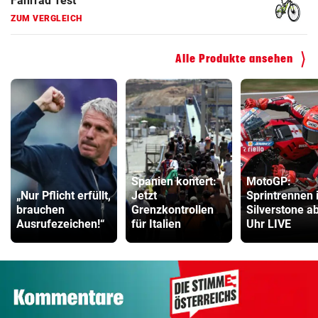
Kinderfahrrad Vergleich
ZUM VERGLEICH
Alle Produkte ansehen
Spanien kontert:
MotoGP:
„Nur Pflicht erfüllt,
Jetzt
Sprintrennen 
brauchen
Grenzkontrollen
Silverstone a
Ausrufezeichen!“
für Italien
Uhr LIVE