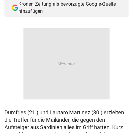
Kronen Zeitung als bevorzugte Google-Quelle
© Krone Multimedia GmbH & Co KG 2026
hinzufügen
Muthgasse 2, 1190 Wien
Dumfries (21.) und Lautaro Martinez (30.) erzielten
die Treffer für die Mailänder, die gegen den
Aufsteiger aus Sardinien alles im Griff hatten. Kurz