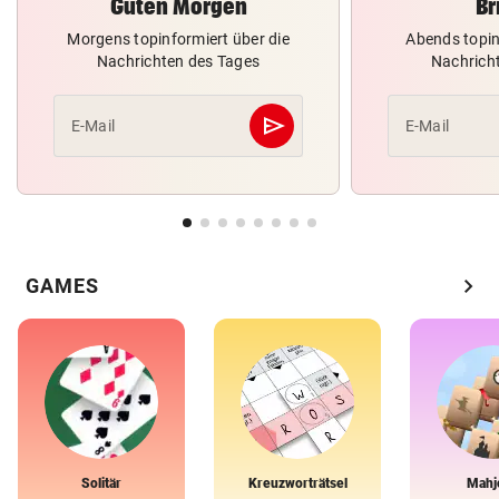
Guten Morgen
Br
Morgens topinformiert über die
Abends topin
Nachrichten des Tages
Nachrich
send
E-Mail
E-Mail
Abschicken
chevron_right
GAMES
Solitär
Kreuzworträtsel
Mahj