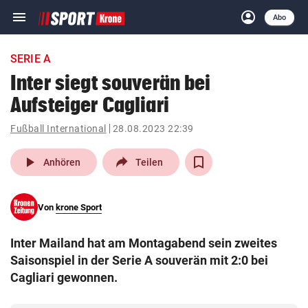
menu
account_circle
Navigation
Anmelden
Abo
close
Schließen
ein-/ausklappen
SERIE A
Abonnieren
Inter siegt souverän bei
Aufsteiger Cagliari
account_circle
arrow_right
Anmelden
Fußball International
28.08.2023 22:39
pin_drop
arrow_right
Bundesland auswäh
Wien
play_arrow
Anhören
Teilen
bookmark
Merkliste
Von
krone Sport
Suchbegriff
search
Inter Mailand hat am Montagabend sein zweites
eingeben
Saisonspiel in der Serie A souverän mit 2:0 bei
Cagliari gewonnen.