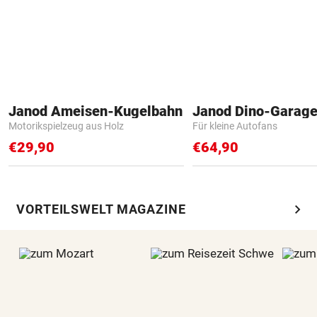
Janod Ameisen-Kugelbahn
Janod Dino-Garag
Motorikspielzeug aus Holz
Für kleine Autofans
€29,90
€64,90
chevron_right
VORTEILSWELT MAGAZINE