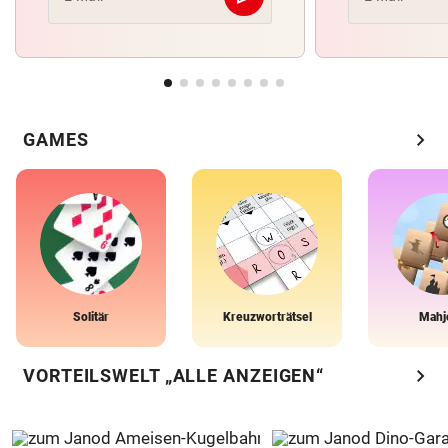
Abschicken
chevron_right
GAMES
Solitär
Kreuzworträtsel
Mahj
chevron_right
VORTEILSWELT „ALLE ANZEIGEN“