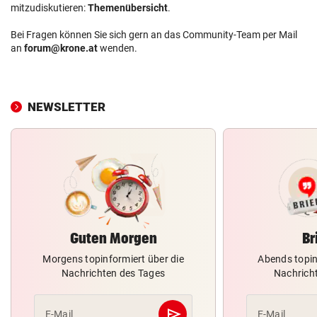
mitzudiskutieren:
Themenübersicht
.
Bei Fragen können Sie sich gern an das Community-Team per Mail
an
forum@krone.at
wenden.
NEWSLETTER
Guten Morgen
Br
Morgens topinformiert über die
Abends topin
Nachrichten des Tages
Nachrich
send
E-Mail
E-Mail