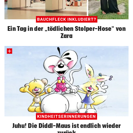
BAUCHFLECK INKLUDIERT?
Ein Tag in der „tödlichen Stolper-Hose“ von
Zara
KINDHEITSERINNERUNGEN
Juhu! Die Diddl-Maus ist endlich wieder
zurück