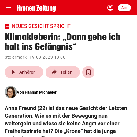
menu
account_circle
Navigation
Anmelden
Abo
close
Schließen
ein-/ausklappen
NEUES GESICHT SPRICHT
Abonnieren
Klimakleberin: „Dann gehe ich
halt ins Gefängnis“
account_circle
arrow_right
Anmelden
Steiermark
19.08.2023 18:00
pin_drop
arrow_right
Bundesland auswäh
Wien
play_arrow
Anhören
Teilen
bookmark
Merkliste
Von
Hannah Michaeler
Suchbegriff
search
Anna Freund (22) ist das neue Gesicht der Letzten
eingeben
Generation. Wie es mit der Bewegung nun
weitergeht und wieso sie keine Angst vor einer
Freiheitsstrafe hat? Die „Krone“ hat die junge