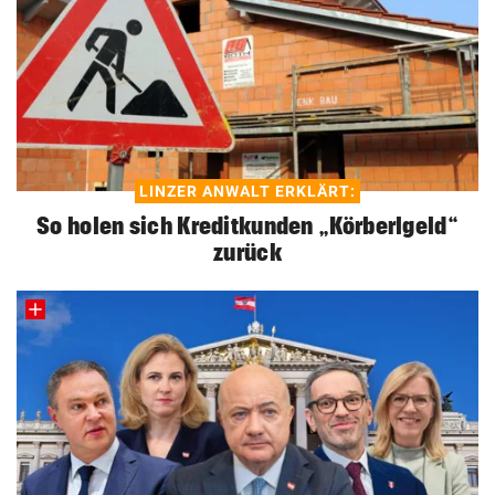
LINZER ANWALT ERKLÄRT:
So holen sich Kreditkunden „Körberlgeld“
zurück