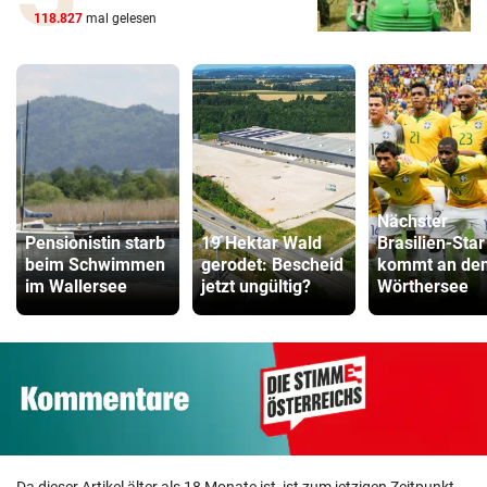
118.827
mal gelesen
Nächster
Pensionistin starb
19 Hektar Wald
Brasilien-Star
beim Schwimmen
gerodet: Bescheid
kommt an de
im Wallersee
jetzt ungültig?
Wörthersee
Da dieser Artikel älter als 18 Monate ist, ist zum jetzigen Zeitpunkt