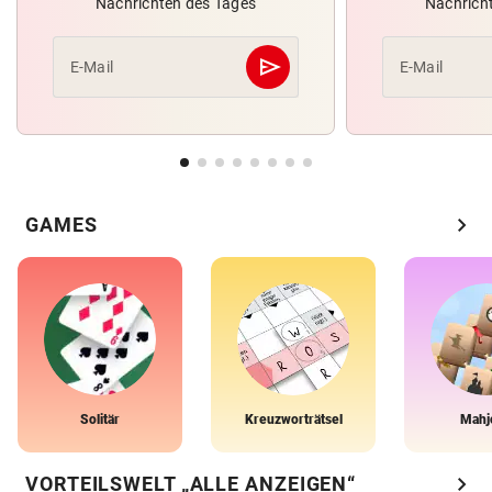
Nachrichten des Tages
Nachrich
send
E-Mail
E-Mail
Abschicken
chevron_right
GAMES
Solitär
Kreuzworträtsel
Mahj
chevron_right
VORTEILSWELT „ALLE ANZEIGEN“