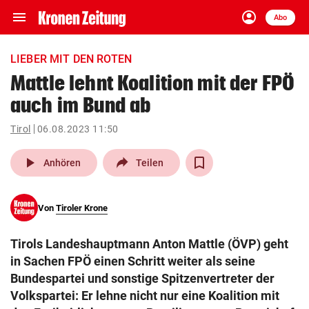
menu
account_circle
Navigation
Anmelden
Abo
close
Schließen
ein-/ausklappen
LIEBER MIT DEN ROTEN
Abonnieren
Mattle lehnt Koalition mit der FPÖ
auch im Bund ab
account_circle
arrow_right
Anmelden
Tirol
06.08.2023 11:50
pin_drop
arrow_right
Bundesland auswäh
Wien
play_arrow
Anhören
Teilen
bookmark
Merkliste
Von
Tiroler Krone
Suchbegriff
search
Tirols Landeshauptmann Anton Mattle (ÖVP) geht
eingeben
in Sachen FPÖ einen Schritt weiter als seine
Bundespartei und sonstige Spitzenvertreter der
Volkspartei: Er lehne nicht nur eine Koalition mit