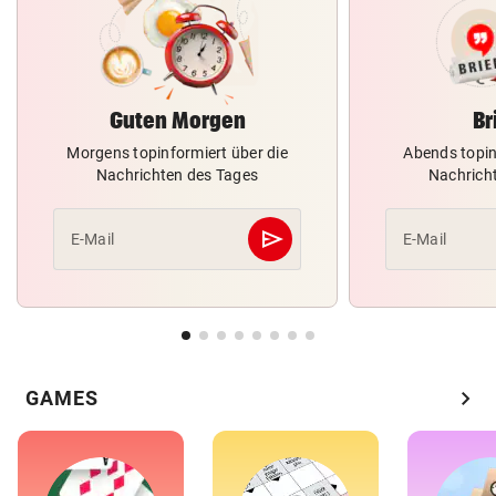
Guten Morgen
Br
Morgens topinformiert über die
Abends topin
Nachrichten des Tages
Nachrich
send
E-Mail
E-Mail
Abschicken
chevron_right
GAMES