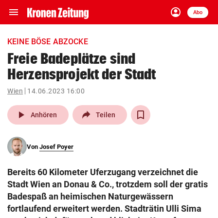
menu
account_circle
Navigation
Anmelden
Abo
close
Schließen
ein-/ausklappen
KEINE BÖSE ABZOCKE
Abonnieren
Freie Badeplätze sind
Herzensprojekt der Stadt
account_circle
arrow_right
Anmelden
Wien
14.06.2023 16:00
pin_drop
arrow_right
Bundesland auswäh
Wien
play_arrow
Anhören
Teilen
bookmark
Merkliste
Von
Josef Poyer
Suchbegriff
search
Bereits 60 Kilometer Uferzugang verzeichnet die
eingeben
Stadt Wien an Donau & Co., trotzdem soll der gratis
Badespaß an heimischen Naturgewässern
fortlaufend erweitert werden. Stadträtin Ulli Sima