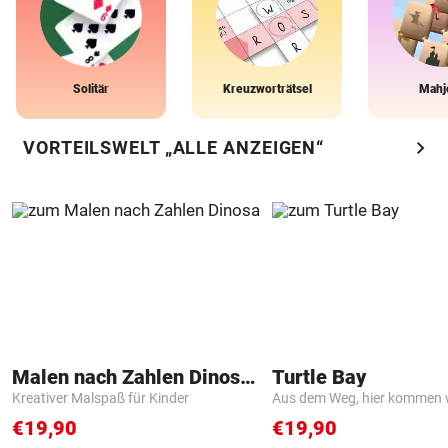
Solitär
Kreuzworträtsel
Mahj
chevron_right
VORTEILSWELT „ALLE ANZEIGEN“
Malen nach Zahlen Dinosaurier
Turtle Bay
Kreativer Malspaß für Kinder
Aus dem Weg, hier kommen w
€19,90
€19,90