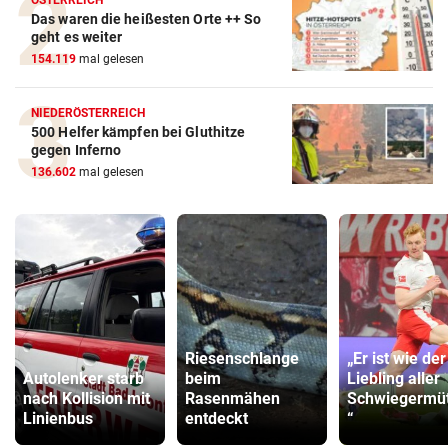
ÖSTERREICH
Das waren die heißesten Orte ++ So
geht es weiter
154.119
mal gelesen
NIEDERÖSTERREICH
500 Helfer kämpfen bei Gluthitze
gegen Inferno
136.602
mal gelesen
Riesenschlange
„Er ist wie der
Autolenker starb
beim
Liebling aller
nach Kollision mit
Rasenmähen
Schwiegermüt
Linienbus
entdeckt
“