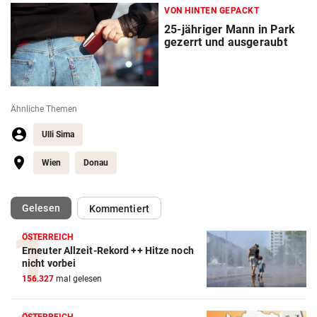
VON HINTEN GEPACKT
25-jähriger Mann in Park
gezerrt und ausgeraubt
Ähnliche Themen
Ulli Sima
Wien
Donau
(ausgewählt)
Gelesen
Kommentiert
ÖSTERREICH
Erneuter Allzeit-Rekord ++ Hitze noch
nicht vorbei
156.327
mal gelesen