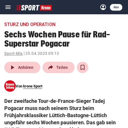
menu
account_circle
Navigation
Anmelden
Abo
close
Schließen
ein-/ausklappen
STURZ UND OPERATION
Abonnieren
Sechs Wochen Pause für Rad-
Superstar Pogacar
account_circle
arrow_right
Anmelden
Sport-Mix
25.04.2023 09:13
pin_drop
arrow_right
Bundesland auswäh
Wien
play_arrow
Anhören
Teilen
bookmark
Merkliste
Von
krone Sport
Suchbegriff
search
Der zweifache Tour-de-France-Sieger Tadej
eingeben
Pogacar muss nach seinem Sturz beim
Frühjahrsklassiker Lüttich-Bastogne-Lüttich
ungefähr sechs Wochen pausieren. Das gab sein