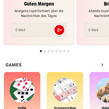
Guten Morgen
Br
Morgens topinformiert über die
Abends topin
Nachrichten des Tages
Nachrich
send
E-Mail
E-Mail
Abschicken
chevron_right
GAMES
Solitär
Kreuzworträtsel
Mahj