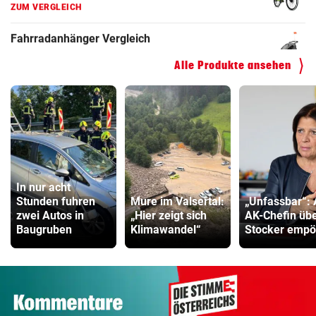
Kinderfahrrad Vergleich
ZUM VERGLEICH
Alle Produkte ansehen
In nur acht
Stunden fuhren
Mure im Valsertal:
„Unfassbar“:
zwei Autos in
„Hier zeigt sich
AK-Chefin üb
Baugruben
Klimawandel“
Stocker empö