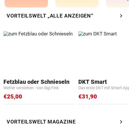
chevron_right
VORTEILSWELT „ALLE ANZEIGEN“
Fetzblau oder Schnieseln
DKT Smart
Wetter verstehen - von Sigi Fink
Das erste DKT mit Smart-Ap
€25,00
€31,90
chevron_right
VORTEILSWELT MAGAZINE