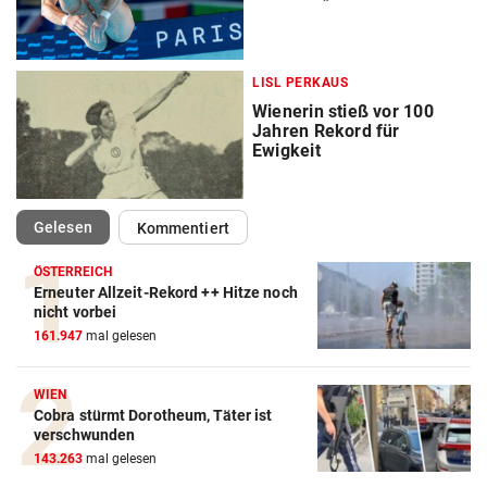
LISL PERKAUS
Wienerin stieß vor 100
Jahren Rekord für
Ewigkeit
(ausgewählt)
Gelesen
Kommentiert
ÖSTERREICH
Erneuter Allzeit-Rekord ++ Hitze noch
nicht vorbei
Action-Cam Vergleich
161.947
mal gelesen
ZUM VERGLEICH
Crosstrainer Vergleich
WIEN
Cobra stürmt Dorotheum, Täter ist
ZUM VERGLEICH
verschwunden
143.263
mal gelesen
E-Bike Vergleich