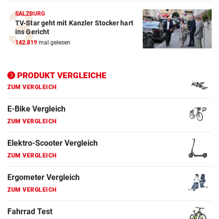
ZUM VERGLEICH
SALZBURG
TV-Star geht mit Kanzler Stocker hart
Elektro-Scooter Vergleich
ins Gericht
ZUM VERGLEICH
142.819
mal gelesen
Ergometer Vergleich
PRODUKT VERGLEICHE
ZUM VERGLEICH
Fahrrad Test
ZUM VERGLEICH
Fahrradanhänger Vergleich
ZUM VERGLEICH
Faszienrolle Vergleich
ZUM VERGLEICH
Hoverboard Vergleich
ZUM VERGLEICH