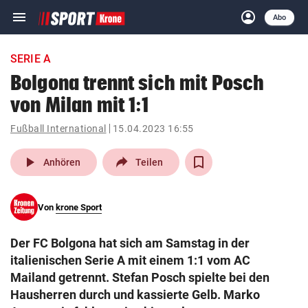
menu
account_circle
Navigation
Anmelden
Abo
close
Schließen
ein-/ausklappen
SERIE A
Abonnieren
Bolgona trennt sich mit Posch
von Milan mit 1:1
account_circle
arrow_right
Anmelden
Fußball International
15.04.2023 16:55
pin_drop
arrow_right
Bundesland auswäh
Wien
play_arrow
Anhören
Teilen
bookmark
Merkliste
Von
krone Sport
Suchbegriff
search
Der FC Bolgona hat sich am Samstag in der
eingeben
italienischen Serie A mit einem 1:1 vom AC
Mailand getrennt. Stefan Posch spielte bei den
Hausherren durch und kassierte Gelb. Marko