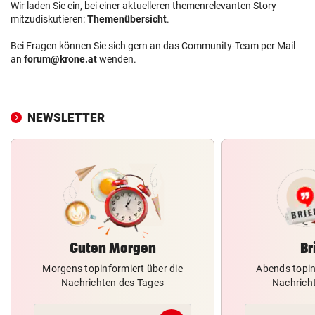
Wir laden Sie ein, bei einer aktuelleren themenrelevanten Story
mitzudiskutieren:
Themenübersicht
.
Bei Fragen können Sie sich gern an das Community-Team per Mail
an
forum@krone.at
wenden.
NEWSLETTER
Guten Morgen
Br
Morgens topinformiert über die
Abends topin
Nachrichten des Tages
Nachrich