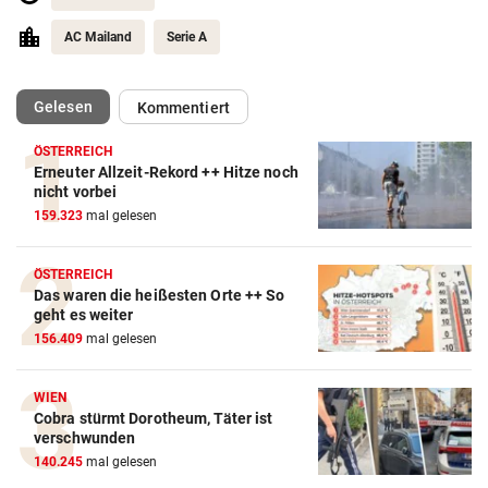
AC Mailand
Serie A
(ausgewählt)
Gelesen
Kommentiert
ÖSTERREICH
Erneuter Allzeit-Rekord ++ Hitze noch
nicht vorbei
159.323
mal gelesen
ÖSTERREICH
Das waren die heißesten Orte ++ So
geht es weiter
Action-Cam Vergleich
156.409
mal gelesen
ZUM VERGLEICH
WIEN
Crosstrainer Vergleich
Cobra stürmt Dorotheum, Täter ist
verschwunden
ZUM VERGLEICH
140.245
mal gelesen