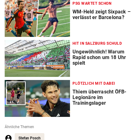
PSG WARTET SCHON
WM-Held zeigt Sixpack –
verlässt er Barcelona?
HIT IN SALZBURG SCHULD
Ungewöhnlich! Warum
Rapid schon um 18 Uhr
spielt
PLÖTZLICH MIT DABEI
Thiem überrascht ÖFB-
Legionäre im
Trainingslager
Ähnliche Themen
Stefan Posch