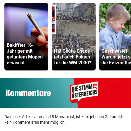
ZUM VERGLEICH
Kinderfahrrad Vergleich
ZUM VERGLEICH
Bekiffter 16-
Jähriger mit
Hat Ceuta-Chaos
Geschwister:
getuntem Moped
jetzt auch Folgen
Warum jetzt s
erwischt
für die WM 2030?
die Fetzen fli
Da dieser Artikel älter als 18 Monate ist, ist zum jetzigen Zeitpunkt
kein Kommentieren mehr möglich.