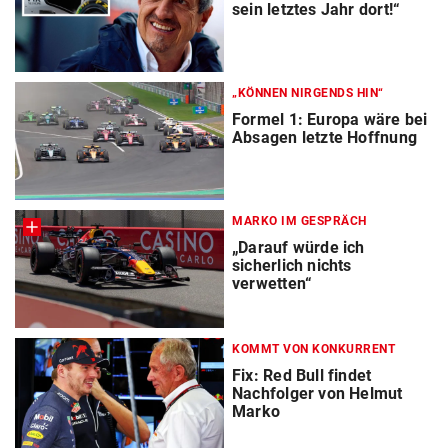
sein letztes Jahr dort!“
„KÖNNEN NIRGENDS HIN“
Formel 1: Europa wäre bei
Absagen letzte Hoffnung
MARKO IM GESPRÄCH
„Darauf würde ich
sicherlich nichts
verwetten“
KOMMT VON KONKURRENT
Fix: Red Bull findet
Nachfolger von Helmut
Marko