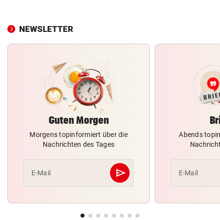
NEWSLETTER
Guten Morgen
Br
Morgens topinformiert über die
Abends topin
Nachrichten des Tages
Nachrich
send
E-Mail
E-Mail
Abschicken