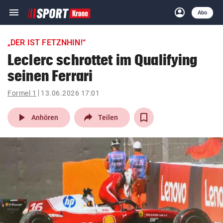
menu
account_circle
Navigation
Anmelden
Abo
close
Schließen
ein-/ausklappen
„DER IST FETZNHIN!“
Abonnieren
Leclerc schrottet im Qualifying
seinen Ferrari
account_circle
arrow_right
Anmelden
Formel 1
13.06.2026 17:01
pin_drop
arrow_right
Bundesland auswäh
Wien
play_arrow
Anhören
Teilen
bookmark
Merkliste
Suchbegriff
search
eingeben