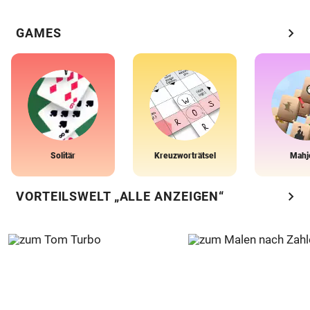
chevron_right
GAMES
Solitär
Kreuzworträtsel
Mahj
chevron_right
VORTEILSWELT „ALLE ANZEIGEN“