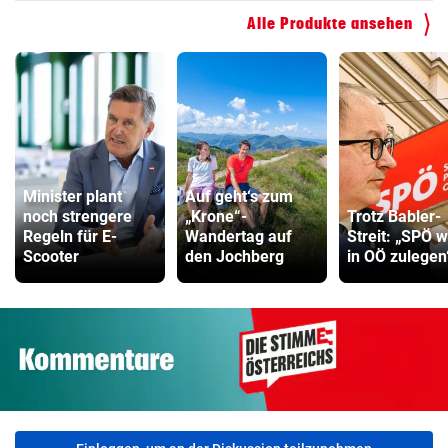
Alle Produkte ansehen
Minister plant
Auf geht‘s zum
noch strengere
„Krone“-
Trotz Babler-
Regeln für E-
Wandertag auf
Streit: „SPÖ w
Scooter
den Jochberg
in OÖ zulegen