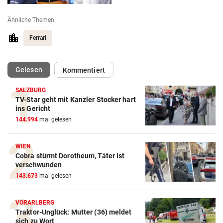
Ähnliche Themen
Ferrari
(ausgewählt)
Gelesen
Kommentiert
SALZBURG
TV-Star geht mit Kanzler Stocker hart
Action-Cam Vergleich
ins Gericht
144.994
mal gelesen
ZUM VERGLEICH
Crosstrainer Vergleich
WIEN
Cobra stürmt Dorotheum, Täter ist
ZUM VERGLEICH
verschwunden
143.673
mal gelesen
E-Bike Vergleich
ZUM VERGLEICH
VORARLBERG
Traktor-Unglück: Mutter (36) meldet
Elektro-Scooter Vergleich
sich zu Wort