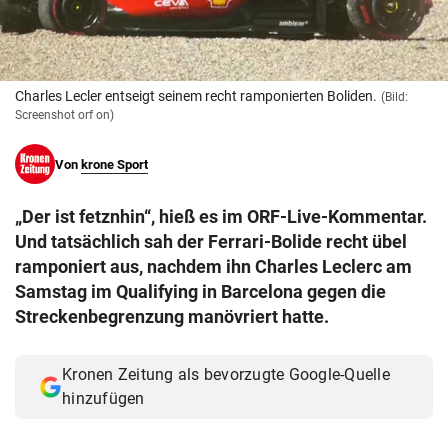
© Krone Multimedia GmbH & Co KG 2026
Muthgasse 2, 1190 Wien
Charles Lecler entseigt seinem recht ramponierten Boliden.
(Bild:
Screenshot orf on)
Von
krone Sport
„Der ist fetznhin“, hieß es im ORF-Live-Kommentar.
Und tatsächlich sah der Ferrari-Bolide recht übel
ramponiert aus, nachdem ihn Charles Leclerc am
Samstag im Qualifying in Barcelona gegen die
Streckenbegrenzung manövriert hatte.
Kronen Zeitung als bevorzugte Google-Quelle
hinzufügen